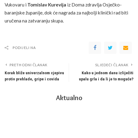
Vukovaru i
Tomislav Kurevija
iz Doma zdravlja Osječko-
baranjske županije, dok će nagrada za najbolji klinički rad biti
uručena na zatvaranju skupa.
PODIJELI NA
PRETHODNI ČLANAK
SLJEDEĆI ČLANAK
Korak bliže univerzalnom cjepivu
Kako u jednom danu izliječiti
protiv prehlade, gripe i covida
upalu grla i da li je to moguće?
Aktualno
Mozak koji čeka: neuroznanost iza urođenog
nagona za predviđanjem
7 MINUTA ZA ČITANJE