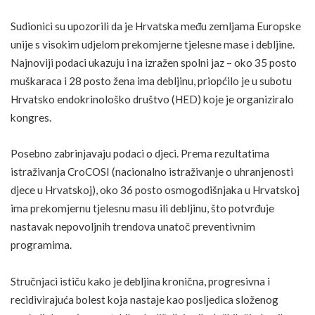
Sudionici su upozorili da je Hrvatska među zemljama Europske
unije s visokim udjelom prekomjerne tjelesne mase i debljine.
Najnoviji podaci ukazuju i na izražen spolni jaz – oko 35 posto
muškaraca i 28 posto žena ima debljinu, priopćilo je u subotu
Hrvatsko endokrinološko društvo (HED) koje je organiziralo
kongres.
Posebno zabrinjavaju podaci o djeci. Prema rezultatima
istraživanja CroCOSI (nacionalno istraživanje o uhranjenosti
djece u Hrvatskoj), oko 36 posto osmogodišnjaka u Hrvatskoj
ima prekomjernu tjelesnu masu ili debljinu, što potvrđuje
nastavak nepovoljnih trendova unatoč preventivnim
programima.
Stručnjaci ističu kako je debljina kronična, progresivna i
recidivirajuća bolest koja nastaje kao posljedica složenog