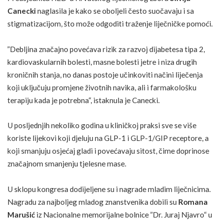
Canecki
naglasila je kako se oboljeli često suočavaju i sa
stigmatizacijom, što može odgoditi traženje liječničke pomoći.
”Debljina značajno povećava rizik za razvoj dijabetesa tipa 2,
kardiovaskularnih bolesti, masne bolesti jetre i niza drugih
kroničnih stanja, no danas postoje učinkoviti načini liječenja
koji uključuju promjene životnih navika, ali i farmakološku
terapiju kada je potrebna“, istaknula je Canecki.
U posljednjih nekoliko godina u kliničkoj praksi sve se više
koriste lijekovi koji djeluju na GLP-1 i GLP-1/GIP receptore, a
koji smanjuju osjećaj gladi i povećavaju sitost, čime doprinose
značajnom smanjenju tjelesne mase.
U sklopu kongresa dodijeljene su i nagrade mladim liječnicima.
Nagradu za najboljeg mladog znanstvenika dobili su
Romana
Marušić
iz Nacionalne memorijalne bolnice ”Dr. Juraj Njavro“ u