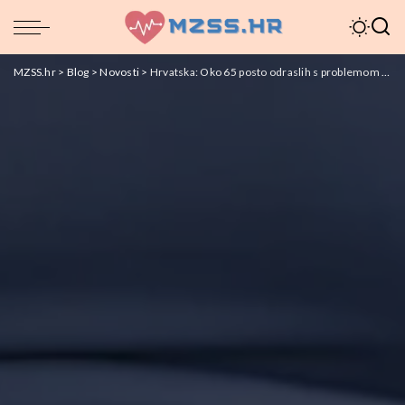
MZSS.hr
>
Blog
>
Novosti
>
Hrvatska: Oko 65 posto odraslih s problemom debljine