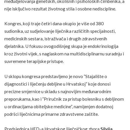
međudjelovanja genetskih, okolišnih i psiholoških čimbenika, a
nije isključivo rezultat životnog stila i osobne nediscipline.
Kongres, koji traje četiri dana okupio je više od 380
sudionika, uz sudjelovanje liječnika različitih specijalnosti,
medicinskih sestara, istraživača i drugih zdravstvenih
djelatnika. U fokusu ovogodišnjeg skupa je endokrinologija
kroz životni vijek, s naglaskom na multidisciplinarnu suradnju i
suvremene terapijske pristupe.
U sklopu kongresa predstavljeno je novo ”Stajalište o
dijagnostici i liječenju debljine u Hrvatskoj“ koje donosi
precizne smjernice u skladu s najnovijim međunarodnim
preporukama, kao i ”Priručnik za pristup bolesniku s debljinom
u ordinacijama obiteljske medicine“, namijenjen dodatnoj
podršci liječnicima primarne zdravstvene zaštite.
Predsjednica HED-a Hrvatskog liječničkog zbora
Silvija