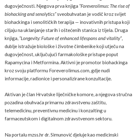
dugovječnosti. Njegova prva knjiga
“Foreverolimus: The rise of
biohacking and senolytics”
sveobuhvatan je vodič kroz svijet
biohackinga i senolitičkih terapija — inovativnih pristupa koji
ciljaju na uklanjanje starih i oštećenih stanica iz tijela. Druga
knjiga,
“Longevity: Future of enhanced lifespans and vitality”
,
dublje istražuje biološke i životne čimbenike koji utječu na
dugovječnost, uključujući farmakološke pristupe poput
Rapamycina i Metformina. Aktivni je promotor biohackinga
kroz svoju platformu
Foreverolimus.com
, gdje nudi
informacije, radionice i personalizirane konzultacije.
Aktivan je član Hrvatske liječničke komore, a njegova stručna
pozadina obuhvaća primarnu zdravstvenu zaštitu,
telemedicinu, preventivnu medicinu i konzalting u
farmaceutskom i digitalnom zdravstvenom sektoru.
Na portalu
mzss.hr
dr. Simunović djeluje kao medicinski