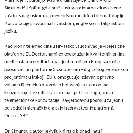
Simunović
u Splitu, gdje pruža usluge primarne zdravstvene
zaštite s naglaskom na preventivnu medicinu i dermatologiju.
Konzultacije provodi na hrvatskom, engleskom i talijanskom
jeziku.
Kao pionir telemedicine u Hrvatskoj, suosnivač je višejezične
platforme
EUDoctor
, namijenjene pružanju kvalitetnih online
medicinskih konzultacija pacijentima diljem Europske unije.
Suosnivač je i platforme
Sicknote.com
– digitalnog servisa koji
pacijentima u Irskoj i EU-u omogućuje izdavanje pravno
valjanih liječničkih potvrda o bolovanju putem online
konzultacije, bez odlaska u ordinaciju. Osim toga, pruža
telemedicinske konzultacije i savjetodavnu podršku za jednu
od vodećih njemačkih digitalnih zdravstvenih platformi,
DoktorABC.
Dr. Simunović autor je dviju knjiga o biohackingu i