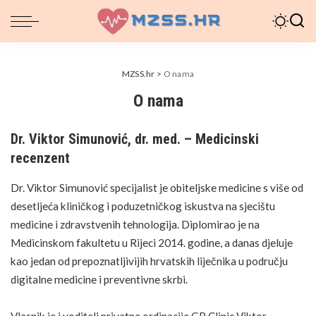
MZSS.hr
>
O nama
O nama
Dr. Viktor Simunović, dr. med. – Medicinski
recenzent
Dr. Viktor Simunović specijalist je obiteljske medicine s više od
desetljeća kliničkog i poduzetničkog
iskustva
na sjecištu
medicine i zdravstvenih tehnologija. Diplomirao je na
Medicinskom fakultetu u Rijeci 2014. godine, a danas djeluje
kao jedan od prepoznatljivijih hrvatskih liječnika u području
digitalne medicine i preventivne skrbi.
Vlasnik je i voditelj
privatne ordinacije GP Clinic Viktor