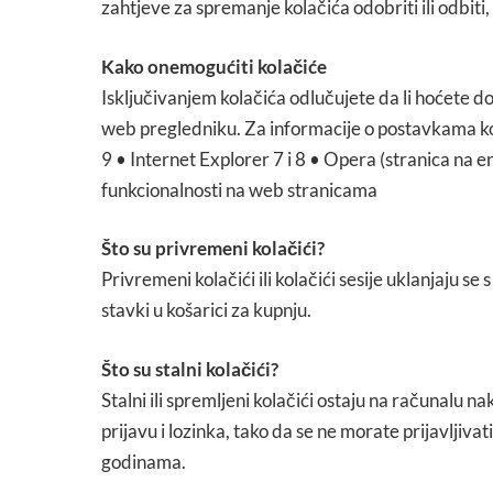
zahtjeve za spremanje kolačića odobriti ili odbiti
Kako onemogućiti kolačiće
Isključivanjem kolačića odlučujete da li hoćete d
web pregledniku. Za informacije o postavkama kol
9
•
Internet Explorer 7 i 8
•
Opera
(stranica na e
funkcionalnosti na web stranicama
Što su privremeni kolačići?
Privremeni kolačići ili kolačići sesije uklanjaju
stavki u košarici za kupnju.
Što su stalni kolačići?
Stalni ili spremljeni kolačići ostaju na računalu
prijavu i lozinka, tako da se ne morate prijavljiv
godinama.