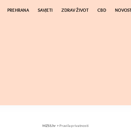
PREHRANA
SAVJETI
ZDRAV ŽIVOT
CBD
NOVOST
MZSS.hr
>
Pravila privatnosti