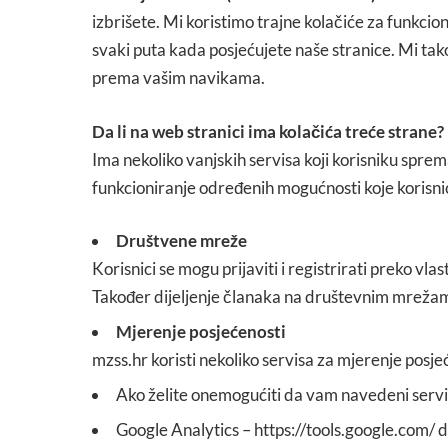
izbrišete. Mi koristimo trajne kolačiće za funkcion
svaki puta kada posjećujete naše stranice. Mi tak
prema vašim navikama.
Da li na web stranici ima kolačića treće strane?
Ima nekoliko vanjskih servisa koji korisniku sprema
funkcioniranje određenih mogućnosti koje korisn
Društvene mreže
Korisnici se mogu prijaviti i registrirati preko v
Također dijeljenje članaka na društevnim mrežama
Mjerenje posjećenosti
mzss.hr koristi nekoliko servisa za mjerenje posjeć
Ako želite onemogućiti da vam navedeni servis
Google Analytics – https://tools.google.com/