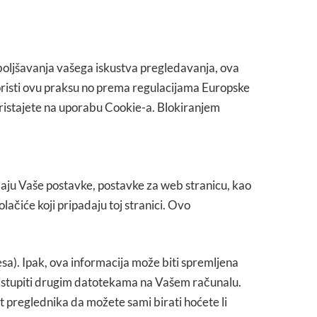
poboljšavanja vašega
iskustva
pregledavanja, ova
koristi ovu praksu no prema regulacijama Europske
pristajete na uporabu Cookie-a. Blokiranjem
maju Vaše postavke, postavke za web stranicu, kao
olačiće koji pripadaju toj stranici. Ovo
esa). Ipak, ova informacija može biti spremljena
 pristupiti drugim datotekama na Vašem računalu.
t preglednika da možete sami birati hoćete li