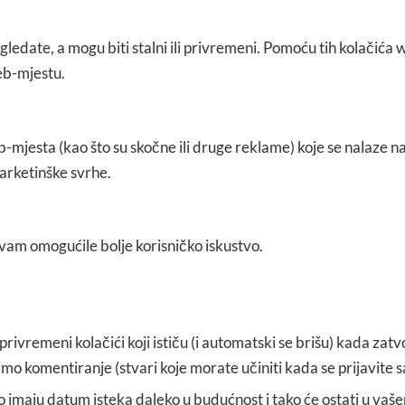
gledate, a mogu biti stalni ili privremeni. Pomoću tih kolačić
eb-mjestu.
-mjesta (kao što su skočne ili druge reklame) koje se nalaze 
arketinške svrhe.
 vam omogućile bolje korisničko iskustvo.
 privremeni kolačići koji ističu (i automatski se brišu) kada zat
o komentiranje (stvari koje morate učiniti kada se prijavite 
o imaju datum isteka daleko u budućnost i tako će ostati u vaše