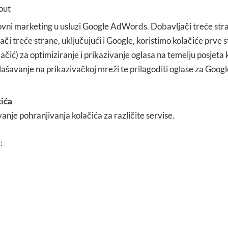
out
ni marketing u usluzi Google AdWords. Dobavljači treće strane
či treće strane, uključujući i Google, koristimo kolačiće prve s
čić) za optimiziranje i prikazivanje oglasa na temelju posjeta k
lašavanje na prikazivačkoj mreži te prilagoditi oglase za Go
čića
vanje pohranjivanja kolačića za različite servise.
: