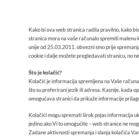
Kako bi ova web stranica radila pravilno, kako bis
stranica mora na vaše računalo spremiti malenu k
unije od 25.03.2011. obvezni smo prije spremanja
cookie i dalje možete pregledavati stranicu, no 
Što je kolačić?
Kolačić je informacija spremljena na Vaše računa
što su preferirani jezik ili adresa. Kasnije, kada o
omogućava stranici da prikaže informacije pril
Kolačići mogu spremati širok pojas informacija ukl
jedino ako Vi to omogućite – web stranice ne mogu
Zadane aktivnosti spremanja i slanja kolačića Vam