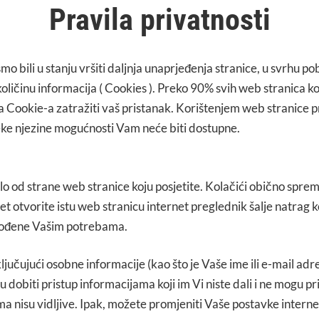
Pravila privatnosti
mo bili u stanju vršiti daljnja unaprjeđenja stranice, u svrhu 
oličinu informacija ( Cookies ). Preko 90% svih web stranica 
 Cookie-a zatražiti vaš pristanak. Korištenjem web stranice 
neke njezine mogućnosti Vam neće biti dostupne.
lo od strane web stranice koju posjetite. Kolačići obično spre
pet otvorite istu web stranicu internet preglednik šalje natrag k
agođene Vašim potrebama.
jučujući osobne informacije (kao što je Vaše ime ili e-mail adr
 dobiti pristup informacijama koji im Vi niste dali i ne mogu
a nisu vidljive. Ipak, možete promjeniti Vaše postavke interne