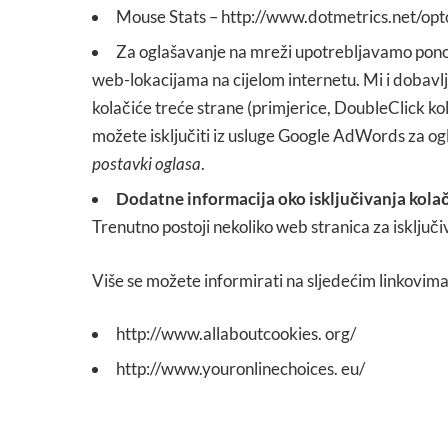
Mouse Stats – http://www.dotmetrics.net/opt
Za oglašavanje na mreži upotrebljavamo ponov
web-lokacijama na cijelom internetu. Mi i dobavlja
kolačiće treće strane (primjerice, DoubleClick kola
možete isključiti iz usluge Google AdWords za og
postavki oglasa
.
Dodatne informacija oko isključivanja kola
Trenutno postoji nekoliko web stranica za isključi
Više se možete informirati na sljedećim linkovima
http://www.allaboutcookies. org/
http://www.youronlinechoices. eu/