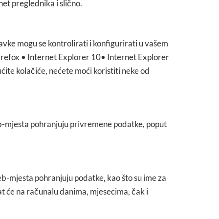
et preglednika i slično.
vke mogu se kontrolirati i konfigurirati u vašem
irefox
•
Internet Explorer 10
•
Internet Explorer
te kolačiće, nećete moći koristiti neke od
 web-mjesta pohranjuju privremene podatke, poput
eb-mjesta pohranjuju podatke, kao što su ime za
tat će na računalu danima, mjesecima, čak i