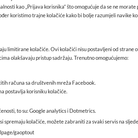
alnosti kao „Prijava korisnika“ što omogućuje da se ne morate pri
ođer koristimo trajne kolačiće kako bi bolje razumjeli navike 
ju limitirane kolačiće. Ovi kolačići nisu postavljeni od strane 
icima olakšavaju pristup sadržaju. Trenutno omogućujemo:
lastitih računa sa društvenih mreža Facebook.
 postavlja korisniku kolačiće.
enosti, to su: Google analytics i Dotmetrics.
i spremaju kolačiće, možete zabraniti za svaki servis na sljed
 dlpage/gaoptout