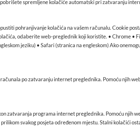
, pobrišete spremljene kolačiće automatski pri zatvaranju intern
opustiti pohranjivanje kolačića na vašem računalu. Cookie posta
ačića, odaberite web-preglednik koji koristite. •
Chrome
•
F
ngleskom jeziku) •
Safari
(stranica na engleskom) Ako onemogući
 se s računala po zatvaranju internet preglednika. Pomoću njih
 nakon zatvaranja programa internet preglednika. Pomoću njih w
ati prilikom svakog posjeta određenom mjestu. Stalni kolačići os