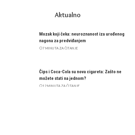
Aktualno
Mozak koji čeka: neuroznanost iza urođenog
nagona za predviđanjem
7 MINUTA ZA ČITANJE
Čips i Coca-Cola su nova cigareta: Zašto ne
možete stati na jednom?
12 MINUTA ZA ČITANJE
Što je lordoza i kako ju liječiti? 12 važnih
informacija
19 MINUTA ZA ČITANJE