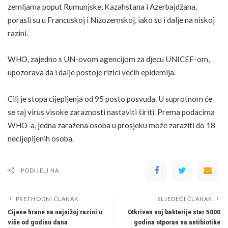
zemljama poput Rumunjske, Kazahstana i Azerbajdžana,
porasli su u Francuskoj i Nizozemskoj, iako su i dalje na niskoj
razini.
WHO, zajedno s UN-ovom agencijom za djecu UNICEF-om,
upozorava da i dalje postoje rizici većih epidemija.
Cilj je stopa cijepljenja od 95 posto posvuda. U suprotnom će
se taj virus visoke zaraznosti nastaviti širiti. Prema podacima
WHO-a, jedna zaražena osoba u prosjeku može zaraziti do 18
necijepljenih osoba.
PODIJELI NA
PRETHODNI ČLANAK
SLJEDEĆI ČLANAK
Cijene hrane na najnižoj razini u
Otkriven soj bakterije star 5000
više od godinu dana
godina otporan na antibiotike