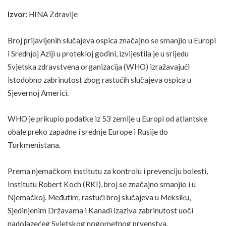
Izvor:
HINA Zdravlje
Broj prijavljenih slučajeva ospica značajno se smanjio u Europi
i Srednjoj Aziji u protekloj godini, izvijestila je u srijedu
Svjetska zdravstvena organizacija (WHO) izražavajući
istodobno zabrinutost zbog rastućih slučajeva ospica u
Sjevernoj Americi.
WHO je prikupio podatke iz 53 zemlje u Europi od atlantske
obale preko zapadne i srednje Europe i Rusije do
Turkmenistana.
Prema njemačkom institutu za kontrolu i prevenciju bolesti,
Institutu Robert Koch (RKI), broj se značajno smanjio i u
Njemačkoj. Međutim, rastući broj slučajeva u Meksiku,
Sjedinjenim Državama i Kanadi izaziva zabrinutost uoči
nadolazećeg Svjetskog nogometnog prvenstva.