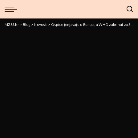
MZSS.hr
>
Blog
>
Novosti
>
Ospice jenjavaju u Europi, a WHO zabrinut za Sjevernu Ameriku