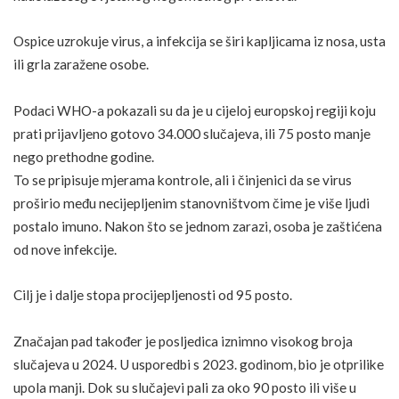
Ospice uzrokuje virus, a infekcija se širi kapljicama iz nosa, usta
ili grla zaražene osobe.
Podaci WHO-a pokazali su da je u cijeloj europskoj regiji koju
prati prijavljeno gotovo 34.000 slučajeva, ili 75 posto manje
nego prethodne godine.
To se pripisuje mjerama kontrole, ali i činjenici da se virus
proširio među necijepljenim stanovništvom čime je više ljudi
postalo imuno. Nakon što se jednom zarazi, osoba je zaštićena
od nove infekcije.
Cilj je i dalje stopa procijepljenosti od 95 posto.
Značajan pad također je posljedica iznimno visokog broja
slučajeva u 2024. U usporedbi s 2023. godinom, bio je otprilike
upola manji. Dok su slučajevi pali za oko 90 posto ili više u