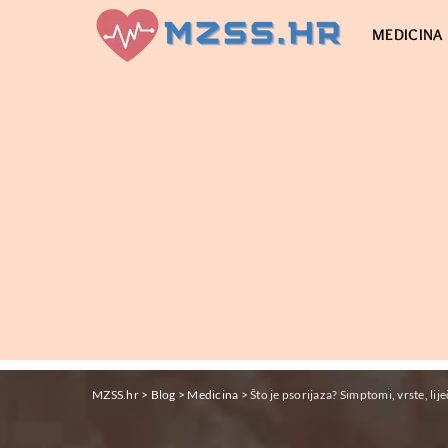
MEDICINA
MZSS.hr
>
Blog
>
Medicina
>
Što je psorijaza? Simptomi, vrste, liječ