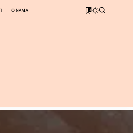
0
I
O NAMA