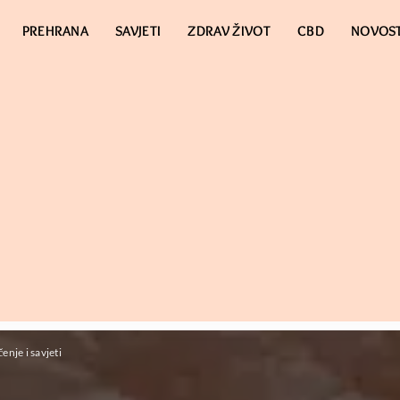
PREHRANA
SAVJETI
ZDRAV ŽIVOT
CBD
NOVOST
enje i savjeti