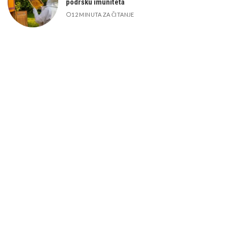
podršku imuniteta
12 MINUTA ZA ČITANJE
Slušalice i zdravlje uha – koliko su opasne i
kako zaštititi sluh?
12 MINUTA ZA ČITANJE
Možda će vas interesirati