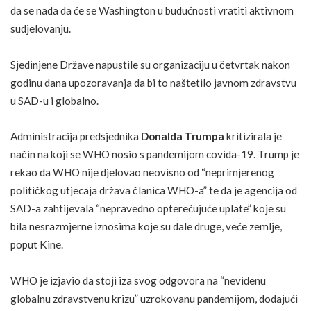
da se nada da će se Washington u budućnosti vratiti aktivnom
sudjelovanju.
Sjedinjene Države napustile su organizaciju u četvrtak nakon
godinu dana upozoravanja da bi to naštetilo javnom zdravstvu
u SAD-u i globalno.
Administracija predsjednika
Donalda Trumpa
kritizirala je
način na koji se WHO nosio s pandemijom covida-19. Trump je
rekao da WHO nije djelovao neovisno od “neprimjerenog
političkog utjecaja država članica WHO-a” te da je agencija od
SAD-a zahtijevala “nepravedno opterećujuće uplate” koje su
bila nesrazmjerne iznosima koje su dale druge, veće zemlje,
poput Kine.
WHO je izjavio da stoji iza svog odgovora na “neviđenu
globalnu zdravstvenu krizu” uzrokovanu pandemijom, dodajući