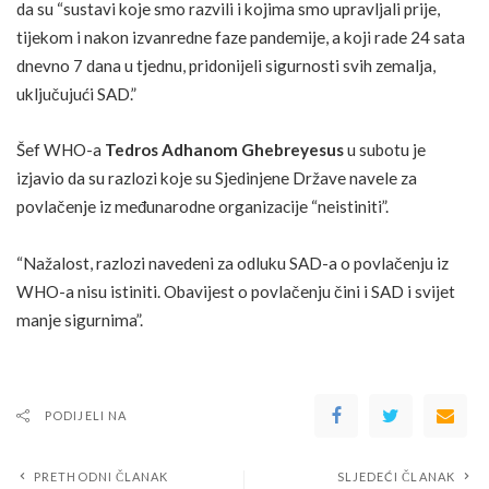
da su “sustavi koje smo razvili i kojima smo upravljali prije,
tijekom i nakon izvanredne faze pandemije, a koji rade 24 sata
dnevno 7 dana u tjednu, pridonijeli sigurnosti svih zemalja,
uključujući SAD.”
Šef WHO-a
Tedros Adhanom Ghebreyesus
u subotu je
izjavio da su razlozi koje su Sjedinjene Države navele za
povlačenje iz međunarodne organizacije “neistiniti”.
“Nažalost, razlozi navedeni za odluku SAD-a o povlačenju iz
WHO-a nisu istiniti. Obavijest o povlačenju čini i SAD i svijet
manje sigurnima”.
PODIJELI NA
PRETHODNI ČLANAK
SLJEDEĆI ČLANAK