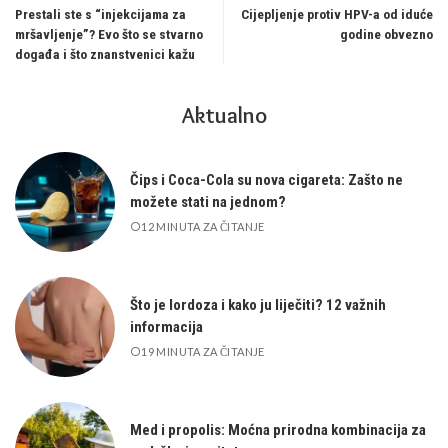
Prestali ste s “injekcijama za
Cijepljenje protiv HPV-a od iduće
mršavljenje”? Evo što se stvarno
godine obvezno
događa i što znanstvenici kažu
Aktualno
Čips i Coca-Cola su nova cigareta: Zašto ne
možete stati na jednom?
12 MINUTA ZA ČITANJE
Što je lordoza i kako ju liječiti? 12 važnih
informacija
19 MINUTA ZA ČITANJE
Med i propolis: Moćna prirodna kombinacija za