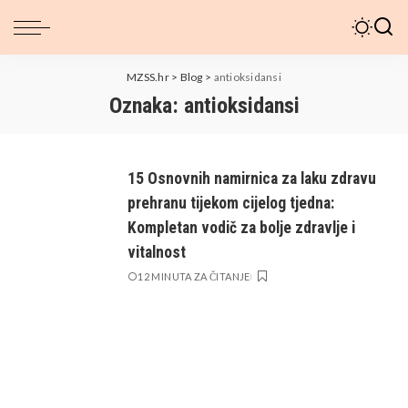
MZSS.hr
>
Blog
>
antioksidansi
Oznaka:
antioksidansi
15 Osnovnih namirnica za laku zdravu
prehranu tijekom cijelog tjedna:
Kompletan vodič za bolje zdravlje i
vitalnost
12 MINUTA ZA ČITANJE