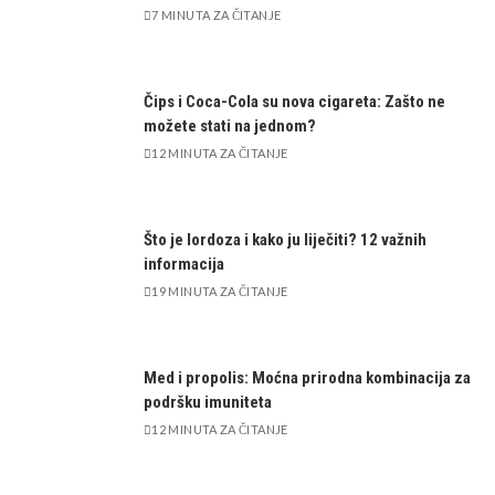
7 MINUTA ZA ČITANJE
Čips i Coca-Cola su nova cigareta: Zašto ne
možete stati na jednom?
12 MINUTA ZA ČITANJE
Što je lordoza i kako ju liječiti? 12 važnih
informacija
19 MINUTA ZA ČITANJE
Med i propolis: Moćna prirodna kombinacija za
podršku imuniteta
12 MINUTA ZA ČITANJE