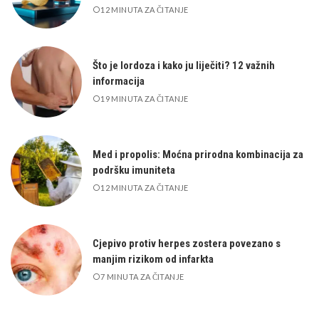
12 MINUTA ZA ČITANJE
Što je lordoza i kako ju liječiti? 12 važnih
informacija
19 MINUTA ZA ČITANJE
Med i propolis: Moćna prirodna kombinacija za
podršku imuniteta
12 MINUTA ZA ČITANJE
Cjepivo protiv herpes zostera povezano s
manjim rizikom od infarkta
7 MINUTA ZA ČITANJE