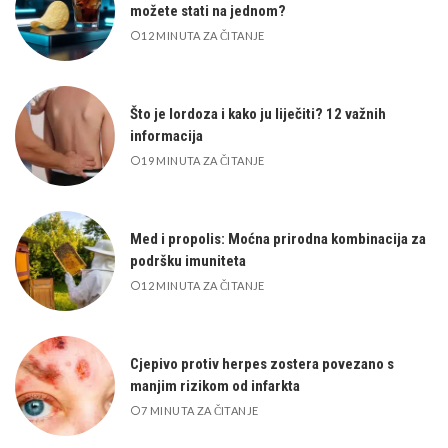
možete stati na jednom?
12 MINUTA ZA ČITANJE
Što je lordoza i kako ju liječiti? 12 važnih
informacija
19 MINUTA ZA ČITANJE
Med i propolis: Moćna prirodna kombinacija za
podršku imuniteta
12 MINUTA ZA ČITANJE
Cjepivo protiv herpes zostera povezano s
manjim rizikom od infarkta
7 MINUTA ZA ČITANJE