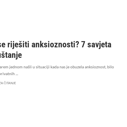
e riješiti anksioznosti? 7 savjeta
uštanje
arem jednom našli u situaciji kada nas je obuzela anksioznost, bilo
privatnih
...
ZA ČITANJE