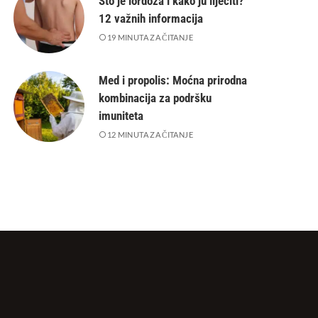
Što je lordoza i kako ju liječiti?
12 važnih informacija
19 MINUTA ZA ČITANJE
Med i propolis: Moćna prirodna
kombinacija za podršku
imuniteta
12 MINUTA ZA ČITANJE