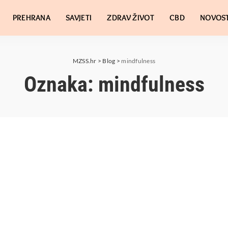
PREHRANA
SAVJETI
ZDRAV ŽIVOT
CBD
NOVOST
MZSS.hr
>
Blog
>
mindfulness
Oznaka:
mindfulness