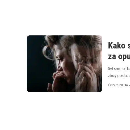
Kako s
za op
Svi smo se b
zbog posla, 
19 MINUTA 