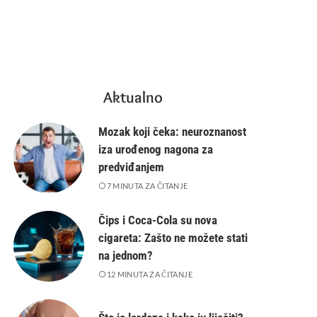
Aktualno
Mozak koji čeka: neuroznanost
iza urođenog nagona za
predviđanjem
7 MINUTA ZA ČITANJE
Čips i Coca-Cola su nova
cigareta: Zašto ne možete stati
na jednom?
12 MINUTA ZA ČITANJE