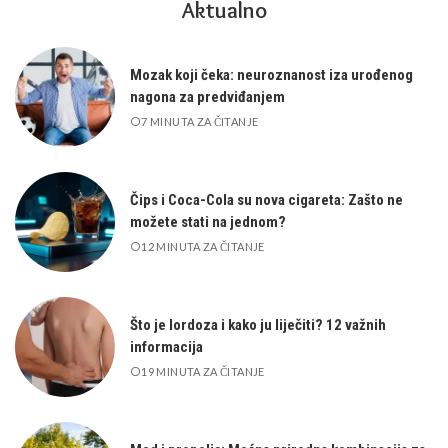
Aktualno
Mozak koji čeka: neuroznanost iza urođenog
nagona za predviđanjem
7 MINUTA ZA ČITANJE
Čips i Coca-Cola su nova cigareta: Zašto ne
možete stati na jednom?
12 MINUTA ZA ČITANJE
Što je lordoza i kako ju liječiti? 12 važnih
informacija
19 MINUTA ZA ČITANJE