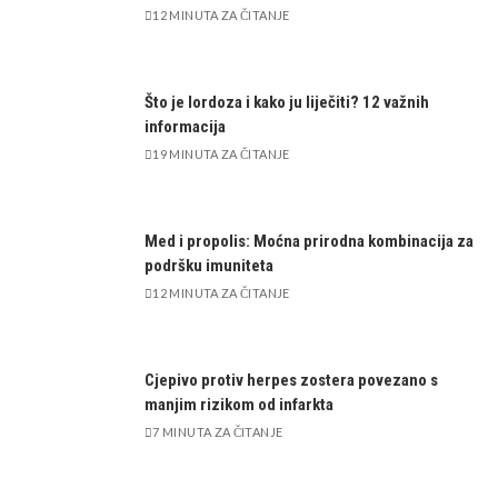
12 MINUTA ZA ČITANJE
Što je lordoza i kako ju liječiti? 12 važnih
informacija
19 MINUTA ZA ČITANJE
Med i propolis: Moćna prirodna kombinacija za
podršku imuniteta
12 MINUTA ZA ČITANJE
Cjepivo protiv herpes zostera povezano s
manjim rizikom od infarkta
7 MINUTA ZA ČITANJE