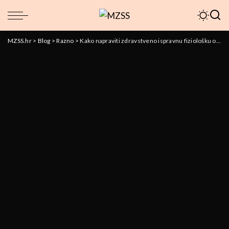
MZSS.hr
>
Blog
>
Razno
>
Kako napraviti zdravstveno ispravnu fiziološku otopinu kod kuće?