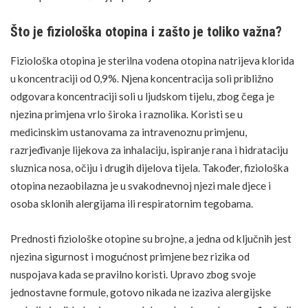
Što je fiziološka otopina i zašto je toliko važna?
Fiziološka otopina je sterilna vodena otopina natrijeva klorida
u koncentraciji od 0,9%. Njena koncentracija soli približno
odgovara koncentraciji soli u ljudskom tijelu, zbog čega je
njezina primjena vrlo široka i raznolika. Koristi se u
medicinskim ustanovama za intravenoznu primjenu,
razrjeđivanje lijekova za inhalaciju, ispiranje
rana
i hidrataciju
sluznica nosa, očiju i drugih dijelova tijela. Također, fiziološka
otopina nezaobilazna je u svakodnevnoj njezi male djece i
osoba sklonih alergijama ili respiratornim tegobama.
Prednosti fiziološke otopine su brojne, a jedna od ključnih jest
njezina sigurnost i mogućnost primjene bez rizika od
nuspojava kada se pravilno koristi. Upravo zbog svoje
jednostavne formule, gotovo nikada ne izaziva
alergijske