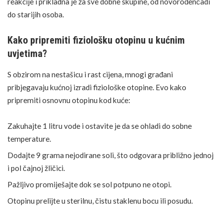
reakcije
i prikladna je za sve dobne skupine, od novorođenčadi
do starijih osoba.
Kako pripremiti fiziološku otopinu u kućnim
uvjetima?
S obzirom na nestašicu i rast cijena, mnogi građani
pribjegavaju kućnoj izradi fiziološke otopine. Evo kako
pripremiti osnovnu otopinu kod kuće:
Zakuhajte 1 litru vode i ostavite je da se ohladi do sobne
temperature.
Dodajte 9 grama nejodirane soli, što odgovara približno jednoj
i pol čajnoj žličici.
Pažljivo promiješajte dok se sol potpuno ne otopi.
Otopinu prelijte u sterilnu, čistu staklenu bocu ili posudu.