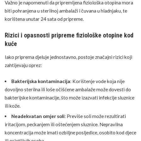
Važno je napomenuti da pripremljena fiziološka otopina mora
biti pohranjena u sterilnoj ambalaži i čuvana u hladnjaku, te
korištena unutar 24 sata od pripreme.
Rizici i opasnosti pripreme fiziološke otopine kod
kuće
Iako priprema djeluje jednostavno, postoje značajni rizici koji
zahtijevaju oprez:
Bakterijska kontaminacija
: Korištenje vode koja nije
dovoljno sterilna ili loše očišćene ambalaže može dovesti do
bakterijske kontaminacije, što može izazvati infekcije sluznice
ili kože.
Neadekvatan omjer soli
: Previše soli može rezultirati
iritacijom, peckanjem ili oštećenjem sluznice. Nepravilna
koncentracija može imati ozbiljne posljedice, osobito kod djece
ili osjetljivih osoba.