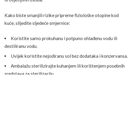
Kako biste smanjili rizike pripreme fiziološke otopine kod
kuće, slijedite sljedeće smjernice:
Koristite samo prokuhanu i potpuno ohlađenu vodu ili
destiliranu vodu.
Uvijek koristite nejodiranu sol bez dodataka i konzervansa.
Ambalažu sterilizirajte kuhanjem ili korištenjem posebnih
sredstava za sterilizaciju.
Provjerite izgled i miris otopine prije svake upotrebe.
Ukoliko primijetite promjene, otopinu odmah bacite.
Postoje li alternative fiziološkoj otopini?
Za one koji nisu spremni ili sigurni u pripremu fiziološke
otopine kod kuće, dostupne su i druge sigurne alternative: