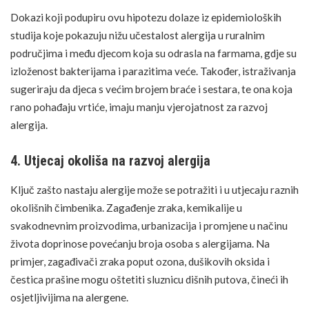
Dokazi koji podupiru ovu hipotezu dolaze iz epidemioloških
studija koje pokazuju nižu učestalost alergija u ruralnim
područjima i među djecom koja su odrasla na farmama, gdje su
izloženost bakterijama i parazitima veće. Također, istraživanja
sugeriraju da djeca s većim brojem braće i sestara, te ona koja
rano pohađaju vrtiće, imaju manju vjerojatnost za razvoj
alergija.
4. Utjecaj okoliša na razvoj alergija
Ključ zašto nastaju alergije može se potražiti i u utjecaju raznih
okolišnih čimbenika. Zagađenje zraka, kemikalije u
svakodnevnim proizvodima, urbanizacija i promjene u načinu
života doprinose povećanju broja osoba s alergijama. Na
primjer, zagađivači zraka poput ozona, dušikovih oksida i
čestica prašine mogu oštetiti sluznicu dišnih putova, čineći ih
osjetljivijima na alergene.