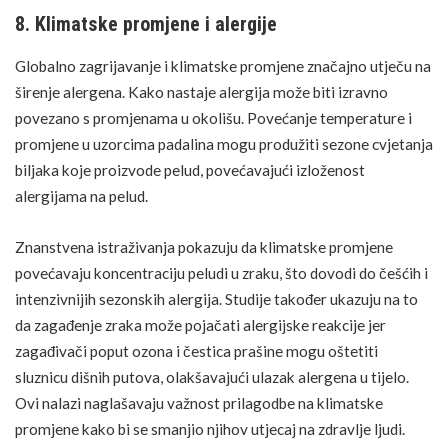
8. Klimatske promjene i alergije
Globalno zagrijavanje i klimatske promjene značajno utječu na
širenje alergena. Kako nastaje alergija može biti izravno
povezano s promjenama u okolišu. Povećanje temperature i
promjene u uzorcima padalina mogu produžiti sezone cvjetanja
biljaka koje proizvode pelud, povećavajući izloženost
alergijama na pelud
.
Znanstvena istraživanja pokazuju da klimatske promjene
povećavaju koncentraciju peludi u zraku, što dovodi do češćih i
intenzivnijih sezonskih alergija. Studije također ukazuju na to
da zagađenje zraka može pojačati alergijske reakcije jer
zagađivači poput ozona i čestica prašine mogu oštetiti
sluznicu dišnih putova, olakšavajući ulazak alergena u tijelo.
Ovi nalazi naglašavaju važnost prilagodbe na klimatske
promjene kako bi se smanjio njihov utjecaj na zdravlje ljudi.