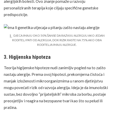
alergijskih bolesti. Ovo znanje pomaže u razvoju
personaliziranih terapija koje ciljaju specifične genetske
predispozicije.
DJECA IMAJU OKO 50% ŠANSE DA RAZVIJU ALERGIJU AKO JEDAN
RODITELJ PATI OD ALERGIJA, DOK RIZIK RASTE NA 75% AKO OBA
RODITELJA IMAJU ALERGIJE.
3. Higijenska hipoteza
Teorija higijenske hipoteze nudi zanimljiv pogled na to zašto
nastaju alergije. Prema ovoj hipotezi, prekomjerna čistoća i
manjak izloženosti mikroorganizmima u ranom djetinjstvu
mogu povećati rizik od razvoja alergija. Ideja je da imunološki
sustav, bez dovoljno “prijateljskih” mikroba za borbu, postaje
preosjetljiv i reagira na bezopasne tvari kao što su pelud ili
prašina.