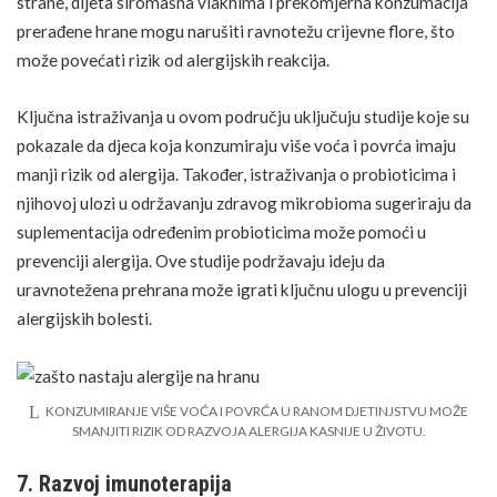
strane,
dijeta
siromašna vlaknima i prekomjerna konzumacija
prerađene hrane mogu narušiti ravnotežu crijevne flore, što
može povećati rizik od alergijskih reakcija.
Ključna istraživanja u ovom području uključuju studije koje su
pokazale da djeca koja konzumiraju više voća i povrća imaju
manji rizik od alergija. Također, istraživanja o probioticima i
njihovoj ulozi u održavanju zdravog mikrobioma sugeriraju da
suplementacija određenim probioticima može pomoći u
prevenciji alergija. Ove studije podržavaju ideju da
uravnotežena prehrana može igrati ključnu ulogu u prevenciji
alergijskih bolesti.
KONZUMIRANJE VIŠE VOĆA I POVRĆA U RANOM DJETINJSTVU MOŽE
SMANJITI RIZIK OD RAZVOJA ALERGIJA KASNIJE U ŽIVOTU.
7. Razvoj imunoterapija