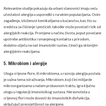
Relevantne studije pokazuju da urbani stanovnici imaju veću
učestalost alergija u usporedbi s ruralnim populacijama. Osim
zagađenja, izloženost kemikalijama u kućanstvu, kao što su
sredstva za čišćenje i pesticidi, također može povećati rizik od
alergijskih reakcija. Promjene u načinu života, poput povećane
upotrebe antibiotika i smanjenog kontakta s prirodom,
dodatno utječu na naš imunološki sustav, čineći ga sklonijim
alergijskim reakcijama.
5. Mikrobiom i alergije
Uloga crijevne flore, ili mikrobioma, u razvoju alergija postala
je važna tema istraživanja. Mikrobiom, koji čini milijarde
mikroorganizama u našem probavnom traktu, igra ključnu
ulogu u regulaciji imunološkog sustava. Neravnoteža u
crijevnoj flori može dovesti do imunoloških disfunkcija,
uključujući preosjetljivost na alergene.