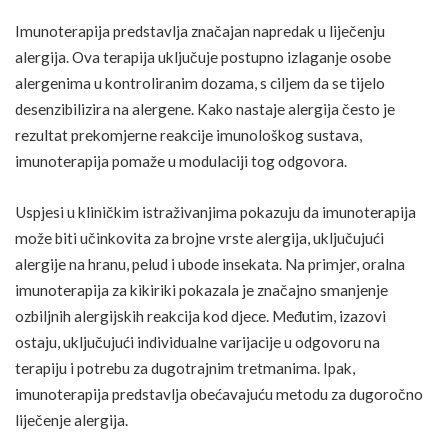
Imunoterapija predstavlja značajan napredak u liječenju
alergija. Ova terapija uključuje postupno izlaganje osobe
alergenima u kontroliranim dozama, s ciljem da se tijelo
desenzibilizira na alergene. Kako nastaje alergija često je
rezultat prekomjerne reakcije imunološkog sustava,
imunoterapija pomaže u modulaciji tog odgovora.
Uspjesi u kliničkim istraživanjima pokazuju da imunoterapija
može biti učinkovita za brojne vrste alergija, uključujući
alergije na
hranu
, pelud i ubode insekata. Na primjer, oralna
imunoterapija za kikiriki pokazala je značajno smanjenje
ozbiljnih alergijskih reakcija kod djece. Međutim, izazovi
ostaju, uključujući individualne varijacije u odgovoru na
terapiju i potrebu za dugotrajnim tretmanima. Ipak,
imunoterapija predstavlja obećavajuću metodu za dugoročno
liječenje alergija.