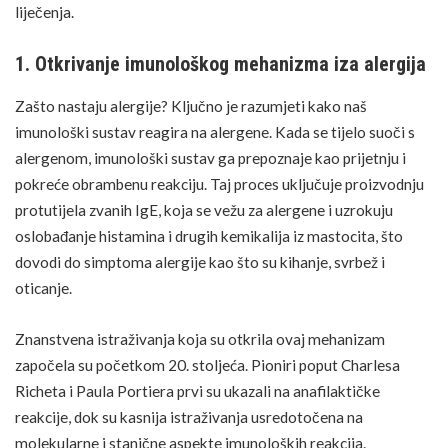
liječenja.
1. Otkrivanje imunološkog mehanizma iza alergija
Zašto nastaju alergije? Ključno je razumjeti kako naš
imunološki sustav
reagira na alergene. Kada se tijelo suoči s
alergenom, imunološki sustav ga prepoznaje kao prijetnju i
pokreće obrambenu reakciju. Taj proces uključuje proizvodnju
protutijela zvanih IgE, koja se vežu za alergene i uzrokuju
oslobađanje histamina i drugih kemikalija iz mastocita, što
dovodi do simptoma alergije kao što su kihanje, svrbež i
oticanje.
Znanstvena istraživanja koja su otkrila ovaj mehanizam
započela su početkom 20. stoljeća. Pioniri poput Charlesa
Richeta i Paula Portiera prvi su ukazali na
anafilaktičke
reakcije
, dok su kasnija istraživanja usredotočena na
molekularne i stanične aspekte imunoloških reakcija.