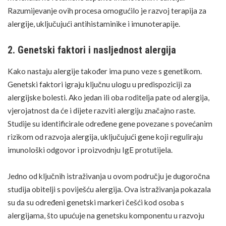
Razumijevanje ovih procesa omogućilo je razvoj terapija za
alergije, uključujući antihistaminike i imunoterapije.
2. Genetski faktori i nasljednost alergija
Kako nastaju alergije također ima puno veze s genetikom.
Genetski faktori igraju ključnu ulogu u predispoziciji za
alergijske bolesti. Ako jedan ili oba roditelja pate od alergija,
vjerojatnost da će i dijete razviti alergiju značajno raste.
Studije su identificirale određene gene povezane s povećanim
rizikom od razvoja alergija, uključujući gene koji reguliraju
imunološki odgovor i proizvodnju IgE protutijela.
Jedno od ključnih istraživanja u ovom području je dugoročna
studija obitelji s poviješću alergija.
Ova istraživanja
pokazala
su da su određeni genetski markeri češći kod osoba s
alergijama, što upućuje na genetsku komponentu u razvoju