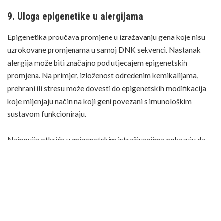
9. Uloga epigenetike u alergijama
Epigenetika proučava promjene u izražavanju gena koje nisu
uzrokovane promjenama u samoj DNK sekvenci. Nastanak
alergija može biti značajno pod utjecajem epigenetskih
promjena. Na primjer, izloženost određenim kemikalijama,
prehrani ili stresu može dovesti do epigenetskih modifikacija
koje mijenjaju način na koji geni povezani s imunološkim
sustavom funkcioniraju.
Najnovija otkrića u epigenetskim istraživanjima pokazuju da
epigenetske promjene mogu igrati ključnu ulogu u razvoju
alergija. Na primjer, studije su pokazale da određeni
epigenetski markeri mogu biti povezani s povećanim rizikom
od astme i drugih alergijskih bolesti. Ova otkrića otvaraju nove
mogućnosti za dijagnosticiranje i liječenje alergija kroz ciljanu
modulaciju epigenetskih markera.