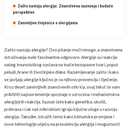
Zašto nastaju alergije: Znanstvena saznanja i buduće
perspektive
Zanimljive činjenice o alergijama
Zašto nastaju alergije? Ovo pitanje muči mnoge, a znanstvena
istraživanja nude fascinantne odgovore. Alergije su reakcije
našeg imunološkog sustava na inače bezopasne tvari, poput
peludi, hrane ili životinjske dlake. Razumijevanje zašto i kako
se javljaju alergije ključno je za njihovu prevenciju i
liječenje
.
Kroz deset zanimljivih znanstvenih otkrića, ovaj tekst će vam
približiti najsuvremenije spoznaje o uzrocima i mehanizmima
alergijskih reakcija. Saznat ćete kako genetika, okoliš,
prehrana
i čak naš mikrobiom igraju ključne uloge u razvoju
alergija
. Također, istražit ćemo kako klimatske promjene i
nove tehnologije utječu na prevalenciju alergija i mogućnosti