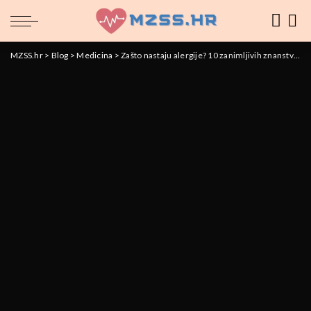
MZSS.hr
>
Blog
>
Medicina
>
Zašto nastaju alergije? 10 zanimljivih znanstvenih otkrića