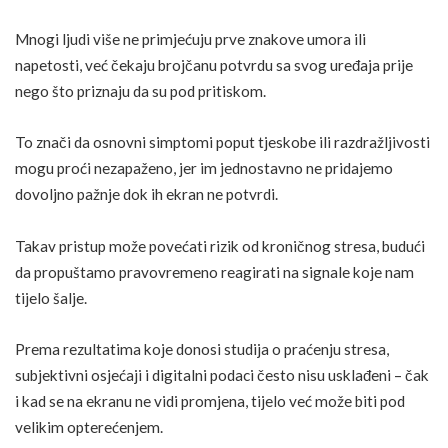
Mnogi ljudi više ne primjećuju prve znakove umora ili
napetosti, već čekaju brojčanu potvrdu sa svog uređaja prije
nego što priznaju da su pod pritiskom.
To znači da osnovni
simptomi
poput tjeskobe ili razdražljivosti
mogu proći nezapaženo, jer im jednostavno ne pridajemo
dovoljno pažnje dok ih ekran ne potvrdi.
Takav pristup može povećati rizik od kroničnog stresa, budući
da propuštamo pravovremeno reagirati na signale koje nam
tijelo šalje.
Prema rezultatima koje donosi
studija o praćenju stresa
,
subjektivni osjećaji i digitalni podaci često nisu usklađeni – čak
i kad se na ekranu ne vidi promjena, tijelo već može biti pod
velikim opterećenjem.