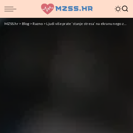
MZSS.hr
>
Blog
>
Razno
>
Ljudi više prate ‘stanje stresa’ na ekranu nego znakove u tijelu