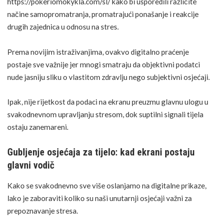
https://pokeriomokykla.com/sl/
kako bi usporedili različite
načine samopromatranja, promatrajući ponašanje i reakcije
drugih zajednica u odnosu na stres.
Prema novijim istraživanjima, ovakvo digitalno praćenje
postaje sve važnije jer mnogi smatraju da objektivni podatci
nude jasniju sliku o vlastitom zdravlju nego subjektivni osjećaji.
Ipak, nije rijetkost da podaci na ekranu preuzmu glavnu ulogu u
svakodnevnom upravljanju stresom, dok suptilni signali tijela
ostaju zanemareni.
Gubljenje osjećaja za tijelo: kad ekrani postaju
glavni vodič
Kako se svakodnevno sve više oslanjamo na digitalne prikaze,
lako je zaboraviti koliko su naši unutarnji osjećaji važni za
prepoznavanje stresa.