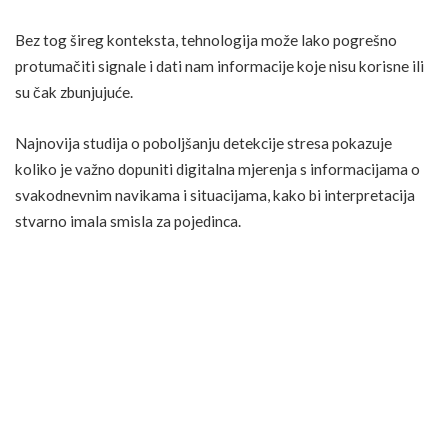
Bez tog šireg konteksta, tehnologija može lako pogrešno
protumačiti signale i dati nam informacije koje nisu korisne ili
su čak zbunjujuće.
Najnovija
studija o poboljšanju detekcije stresa
pokazuje
koliko je važno dopuniti digitalna mjerenja s informacijama o
svakodnevnim navikama i situacijama, kako bi interpretacija
stvarno imala smisla za pojedinca.
Ovakav pristup pomaže izbjeći pogrešne zaključke i
omogućuje nam da digitalne podatke koristimo kao podršku
vlastitom osjećaju, a ne kao jedini izvor istine o našem stanju
stresa.
Povratak tijelu: savjeti za ponovno prepoznavanje
unutarnjih znakova