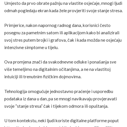
Umjesto da prvo obrate pažnju na vlastite osjećaje, mnogi ljudi
odmah pogledaju ekran kada žele provjeriti svoje stanje stresa.
Primjerice, nakon napornog radnog dana, korisnici često
posegnu za pametnim satom ili aplikacijom kako bi analizirali
svoj
stres
putem brojki i grafova, čak i kada možda ne osjećaju
intenzivne simptome u tijelu.
Ova promjena znači da svakodnevne odluke i ponašanja sve
više temeljimo na digitalnim očitanjima, a ne na vlastitoj
intuiciji ili trenutnim fizičkim dojmovima.
Tehnologija omogućuje jednostavno praćenje i usporedbu
podataka iz dana u dan, pa se mnogi navikavaju provjeravati
svoje “stanje stresa” čak i tijekom odmora ili opuštanja.
U tom kontekstu, neki ljudi koriste digitalne platforme poput