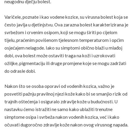
neugodnu dječju bolest.
Varičele, poznate i kao
vodene kozice
, su virusna bolest koja se
često javlja u djetinjstvu. Ova zarazna bolest karakterizirana je
svrbežom i crvenim osipom, koji se mogu širiti po cijelom
tijelu, praćenim povišenom tjelesnom temperaturom i općim
osjećajem nelagode. Iako su simptomi obično blaži u mlađoj
dobi, ova bolest može ostaviti traga na koži i uzrokovati
ožiljke, pigmentaciju ili druge promjene koje se mogu zadržati
do odrasle dobi.
Nakon što se osoba oporavi od vodenih kozica, važno je
posvetiti pažnju pravilnoj njezi kože kako bi se smanjio rizik od
trajnih oštećenja i osiguralo
zdravlje kože
u budućnosti. U
nastavku ćemo istražiti ne samo kako ublažiti trenutne
simptome osipa i svrbeža nakon vodenih kozica, već i kako
očuvati dugoročno zdravlje kože nakon ovog virusnog napada.