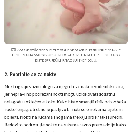
AKO JE VAŠA BEBA IMALA VODENE KOZICE, POBRINITE SE DA JE
HIGIJENA NA MAKSIMUMU I REDOVITO MIJENJAJTE PELENE KAKO
BISTE SPRIJEČILI IRITACIJU I INEFKCIJU.
2. Pobrinite se za nokte
Nokti igraju važnu ulogu za njegu kože nakon vodenih kozica,
jer nepravilno podrezani nokti mogu uzrokovati dodatnu
nelagodu i oštećenje kože. Kako biste smanjili rizik od svrbeža
i oštećenja, potrebno je pažljivo brinuti se o noktima tijekom
bolesti. Nokti na rukama i nogama trebaju biti kratki i uredni.
Redovito podrezujte nokte na rukama ravno prema dolje kako