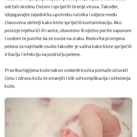
održali okolinu čistom i spriječili širenje virusa. Također,
izbjegavajte zajedničku upotrebu ručnika i odjeće među
članovima obitelji kako biste spriječili kontaminaciju. Ako
postoje mjehurići ili ranice, obavezno ih nježno perite sapunom
i vodom te pustite da se osuše na zraku. Redovita promjena
pelena za najmlađe osobe također je važna kako biste spriječili
iritaciju i infekciju na području pelene.
Pravilna higijena kože nakon vodenih kozica pomaže očuvati
čistu i zdravu kožu te smanjiti rizik od komplikacija i oštećenja
kože.