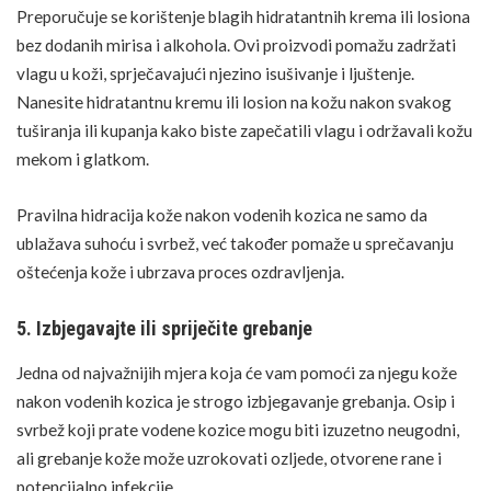
Preporučuje se korištenje blagih hidratantnih krema ili losiona
bez dodanih mirisa i alkohola. Ovi proizvodi pomažu zadržati
vlagu u koži, sprječavajući njezino isušivanje i ljuštenje.
Nanesite hidratantnu kremu ili losion na kožu nakon svakog
tuširanja ili kupanja kako biste zapečatili vlagu i održavali kožu
mekom i glatkom.
Pravilna hidracija kože nakon vodenih kozica ne samo da
ublažava suhoću i svrbež, već također pomaže u sprečavanju
oštećenja kože i ubrzava proces ozdravljenja.
5. Izbjegavajte ili spriječite grebanje
Jedna od najvažnijih mjera koja će vam pomoći za njegu kože
nakon vodenih kozica je strogo izbjegavanje grebanja. Osip i
svrbež koji prate vodene kozice mogu biti izuzetno neugodni,
ali grebanje kože može uzrokovati ozljede, otvorene
rane
i
potencijalno infekcije.