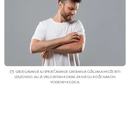
IZBJEGAVANJE ILI SPRJEČAVANJE GREBANJA OŽILJAKA MOŽE BITI
IZAZOVNO, ALI JE VRLO BITAN KORAK ZA NJEGU KOŽE NAKON
VODENIH KOZICA.
6. Ostanite hidrirani
Održavanje hidracije tijela igra ključnu ulogu za njegu kože
nakon vodenih kozica. Vodene kozice često izazivaju groznicu i
povišenu tjelesnu temperaturu, što može dovesti do