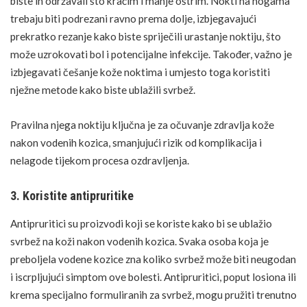
biste ih održavali što kraćim i manje oštrim. Nokti na nogama
trebaju biti podrezani ravno prema dolje, izbjegavajući
prekratko rezanje kako biste spriječili urastanje noktiju, što
može uzrokovati bol i potencijalne infekcije. Također, važno je
izbjegavati češanje kože noktima i umjesto toga koristiti
nježne metode kako biste ublažili svrbež.
Pravilna njega noktiju ključna je za očuvanje zdravlja kože
nakon vodenih kozica, smanjujući rizik od komplikacija i
nelagode tijekom procesa ozdravljenja.
3. Koristite antipruritike
Antipruritici su proizvodi koji se koriste kako bi se ublažio
svrbež na koži nakon vodenih kozica. Svaka osoba koja je
preboljela vodene kozice zna koliko svrbež može biti neugodan
i iscrpljujući simptom ove bolesti. Antipruritici, poput losiona ili
krema specijalno formuliranih za svrbež, mogu pružiti trenutno