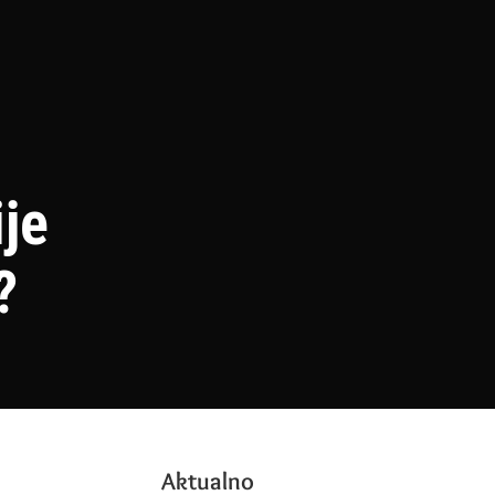
ije
?
Aktualno