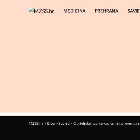
MEDICINA
PREHRANA
SAVJE
MZSS.hr
>
Blog
>
Savjeti
>
Obiteljske navike kao temelj prevencije