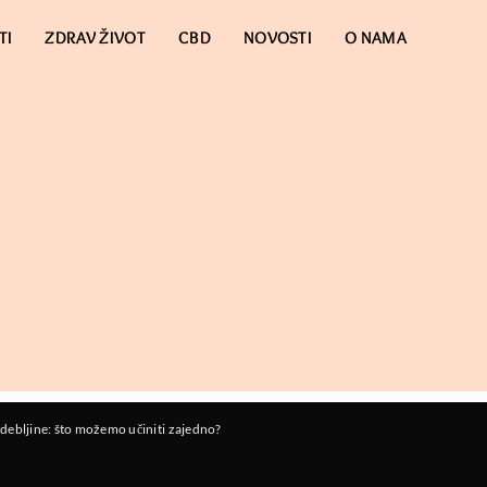
TI
ZDRAV ŽIVOT
CBD
NOVOSTI
O NAMA
 debljine: što možemo učiniti zajedno?