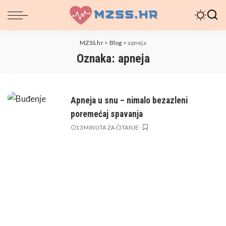
MZSS.hr
>
Blog
>
apneja
Oznaka:
apneja
Apneja u snu – nimalo bezazleni
poremećaj spavanja
13 MINUTA ZA ČITANJE