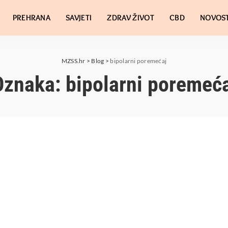
PREHRANA
SAVJETI
ZDRAV ŽIVOT
CBD
NOVOST
MZSS.hr
>
Blog
>
bipolarni poremećaj
Oznaka:
bipolarni poremeća