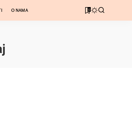
0
I
O NAMA
j