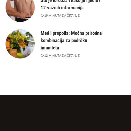
Što je lordoza i kako ju liječiti?
12 važnih informacija
19 MINUTA ZA ČITANJE
Med i propolis: Moćna prirodna
kombinacija za podršku
imuniteta
12 MINUTA ZA ČITANJE