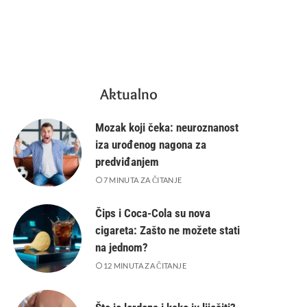
Aktualno
Mozak koji čeka: neuroznanost
iza urođenog nagona za
predviđanjem
7 MINUTA ZA ČITANJE
Čips i Coca-Cola su nova
cigareta: Zašto ne možete stati
na jednom?
12 MINUTA ZA ČITANJE