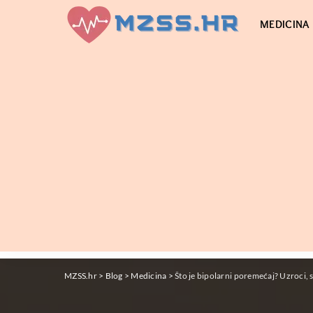
MEDICINA
MZSS.hr
>
Blog
>
Medicina
>
Što je bipolarni poremećaj? Uzroci, s