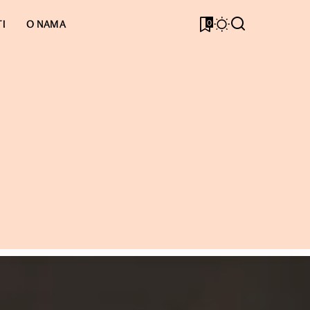
0
I
O NAMA