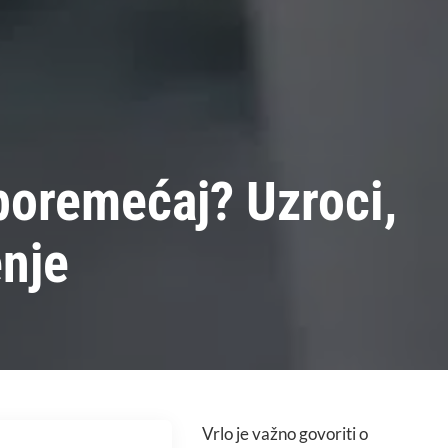
 poremećaj? Uzroci,
enje
Vrlo je važno govoriti o