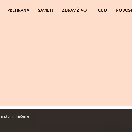
PREHRANA
SAVJETI
ZDRAV ŽIVOT
CBD
NOVOST
imptomi i liječenje