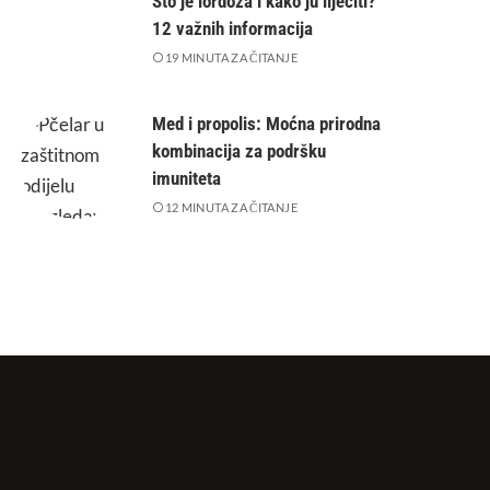
Što je lordoza i kako ju liječiti?
12 važnih informacija
19 MINUTA ZA ČITANJE
Med i propolis: Moćna prirodna
kombinacija za podršku
imuniteta
12 MINUTA ZA ČITANJE