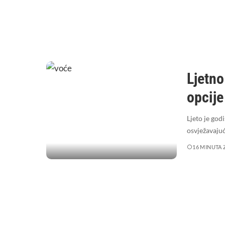
Ljetno
opcije
Ljeto je god
osvježavaju
16 MINUTA 