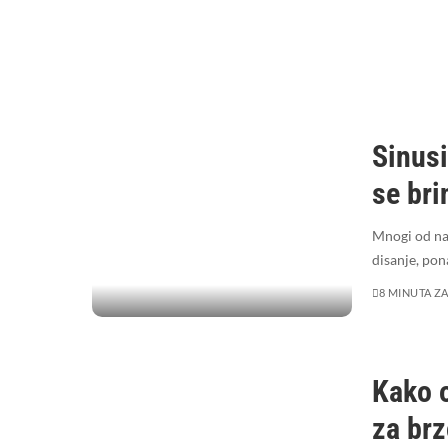
Sinusi
se bri
Mnogi od nas
disanje, pon
8 MINUTA ZA
Kako o
za brz