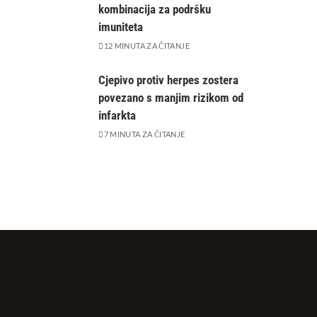
kombinacija za podršku
imuniteta
12 MINUTA ZA ČITANJE
Cjepivo protiv herpes zostera
povezano s manjim rizikom od
infarkta
7 MINUTA ZA ČITANJE