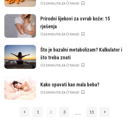
10 MINUTA ZA ČITANJE
Prirodni lijekovi za svrab kože: 15
rješenja
26 MINUTA ZA ČITANJE
Što je bazalni metabolizam? Kalkulator i
što treba znati
13 MINUTA ZA ČITANJE
Kako spavati kao mala beba?
10 MINUTA ZA ČITANJE
…
1
2
3
11