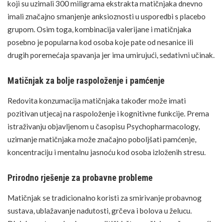
koji su uzimali 300 miligrama ekstrakta matičnjaka dnevno
imali značajno smanjenje anksioznosti u usporedbi s placebo
grupom. Osim toga, kombinacija valerijane i matičnjaka
posebno je popularna kod osoba koje pate od nesanice ili
drugih poremećaja spavanja jer ima umirujući, sedativni učinak.
Matičnjak za bolje raspoloženje i pamćenje
Redovita konzumacija matičnjaka također može imati
pozitivan utjecaj na raspoloženje i kognitivne funkcije. Prema
istraživanju objavljenom u časopisu Psychopharmacology,
uzimanje matičnjaka može značajno poboljšati pamćenje,
koncentraciju i mentalnu jasnoću kod osoba izloženih stresu.
Prirodno rješenje za probavne probleme
Matičnjak se tradicionalno koristi za smirivanje probavnog
sustava, ublažavanje nadutosti, grčeva i bolova u želucu.