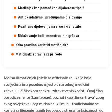
Matičnjak kao pomoć kod dijabetesa tipa 2
Antioksidativno i protuupalno djelovanje
Pozitivno djelovanje na srce i krvne žile
Ublažavanje boli i menstrualnih grčeva
Kako pravilno koristiti matičnjak?
Matičnjak: zdravlje iz prirode
Melisa ili matičnjak (Melissa officinalis) biljka je koja
stoljećima ima posebno mjesto u narodnoj medicini
zahvaljujući širokom spektru zdravstvenih koristi. Ovaj član
porodice mente (Lamiaceae), poznat i kao „limun trava“ zbog
svog osvježavajućeg mirisa nalik limunu, tradicionalno se
koristi za
liječenje
raznih tegoba, od
stresa
i anksioznosti do