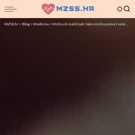
MZSS.hr
>
Blog
>
Medicina
>
Melisa ili matičnjak: kako može pomoći vašem zdravlju?