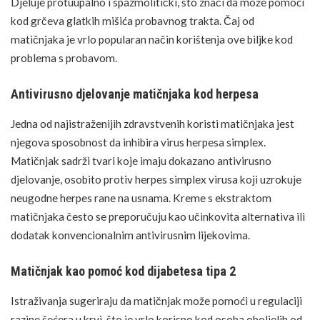
Djeluje protuupalno i spazmolitički, što znači da može pomoći
kod grčeva glatkih mišića probavnog trakta.
Čaj
od
matičnjaka je vrlo popularan način korištenja ove biljke kod
problema s probavom.
Antivirusno djelovanje matičnjaka kod herpesa
Jedna od najistraženijih zdravstvenih koristi matičnjaka jest
njegova sposobnost da inhibira virus herpesa simplex.
Matičnjak sadrži tvari koje imaju dokazano antivirusno
djelovanje, osobito protiv herpes simplex virusa koji uzrokuje
neugodne herpes
rane
na usnama. Kreme s ekstraktom
matičnjaka često se preporučuju kao učinkovita alternativa ili
dodatak konvencionalnim antivirusnim lijekovima.
Matičnjak kao pomoć kod dijabetesa tipa 2
Istraživanja sugeriraju da matičnjak može pomoći u regulaciji
razine šećera u krvi, što je vrlo korisno kod osoba oboljelih od