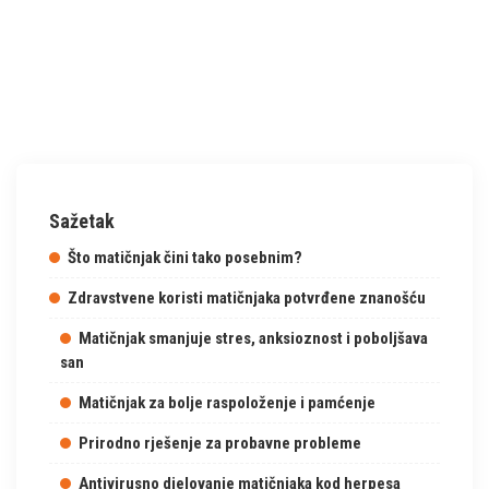
Sažetak
Što matičnjak čini tako posebnim?
Zdravstvene koristi matičnjaka potvrđene znanošću
Matičnjak smanjuje stres, anksioznost i poboljšava
san
Matičnjak za bolje raspoloženje i pamćenje
Prirodno rješenje za probavne probleme
Antivirusno djelovanje matičnjaka kod herpesa