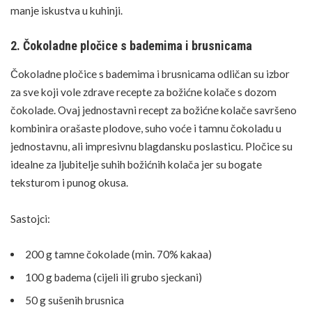
manje iskustva u kuhinji.
2. Čokoladne pločice s bademima i brusnicama
Čokoladne pločice s bademima i brusnicama odličan su izbor
za sve koji vole zdrave recepte za božićne kolače s dozom
čokolade. Ovaj jednostavni recept za božićne kolače savršeno
kombinira orašaste plodove, suho voće i tamnu čokoladu u
jednostavnu, ali impresivnu blagdansku poslasticu. Pločice su
idealne za ljubitelje suhih božićnih kolača jer su bogate
teksturom i punog okusa.
Sastojci:
200 g tamne čokolade (min. 70% kakaa)
100 g badema (cijeli ili grubo sjeckani)
50 g sušenih brusnica