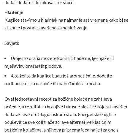
dodali dodatni sloj okusa i teksture.
Hlađenje
Kuglice stavimo u hladnjak na najmanje sat vremena kako bi se
stisnule i postale savršene za posluživanje.
Savjeti:
Umjesto oraha možete koristiti bademe, lješnjake ili
mješavinu orašastih plodova.
Ako želite da kuglice budu još aromatičnije, dodajte
naribanu koricu naranče ili malo đumbira u prahu.
Ovaj jednostavni recept za božićne kolače ne zahtijeva
pečenje, a rezultat su hranjive i ukusne slastice koje su savršen
dodatak svakom blagdanskom stolu. Energetske kuglice
oduševit će sve koji traže zdrave alternative klasičnim
božićnim kolačima, a njihova priprema idealna je i za one s