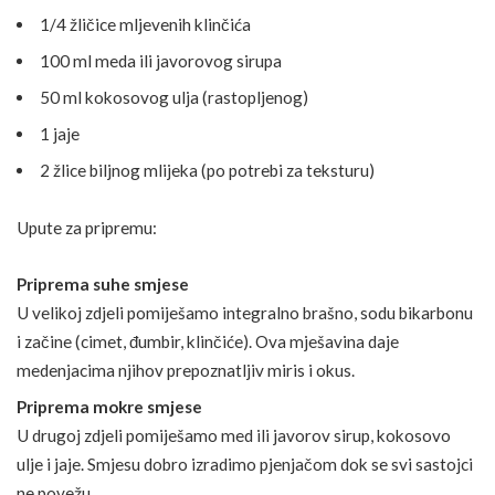
1/4 žličice mljevenih klinčića
100 ml meda ili javorovog sirupa
50 ml kokosovog ulja (rastopljenog)
1 jaje
2 žlice biljnog mlijeka (po potrebi za teksturu)
Upute za pripremu:
Priprema suhe smjese
U velikoj zdjeli pomiješamo integralno brašno, sodu bikarbonu
i začine (cimet, đumbir, klinčiće). Ova mješavina daje
medenjacima njihov prepoznatljiv miris i okus.
Priprema mokre smjese
U drugoj zdjeli pomiješamo med ili javorov sirup, kokosovo
ulje i jaje. Smjesu dobro izradimo pjenjačom dok se svi sastojci
ne povežu.