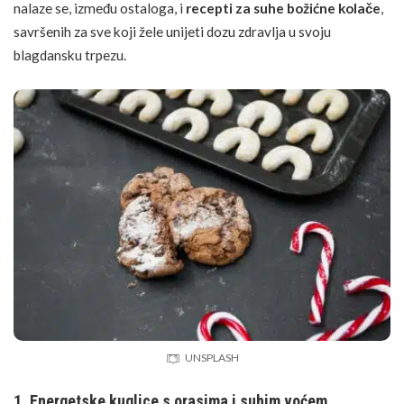
nalaze se, između ostaloga, i
recepti za suhe božićne kolače
,
savršenih za sve koji žele unijeti dozu zdravlja u svoju
blagdansku trpezu.
SHUTTERSTOCK
UNSPLASH
1. Energetske kuglice s orasima i suhim voćem