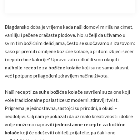
Blagdansko doba je vrijeme kada naši domovi mirišu na cimet,
vaniliju i pečene orašaste plodove. No, u želji da uživamo u
svim tim božićnim delicijama, često se suočavamo s izazovom:
kako pripremiti omiljene božićne kolače, a pritom izbjeći šećer
i nepotrebne kalorije? Upravo zato odlučili smo okupiti
najbolje recepte za božićne kolače
koji su ne samo ukusni,
već i potpuno prilagođeni zdravijem načinu života.
Naši
recepti za suhe božićne kolače
savršeni su za one koji
vole tradicionalne poslastice uz moderni, zdraviji twist.
Priprema je jednostavna, sastojci su prirodni, a okusi –
neodoljivi. Cilj nam je pokazati da uz malo kreativnosti i dobre
volje možemo napraviti
jednostavne recepte za božićne
kolače
koji će oduševiti obitelj, prijatelje, pa čak i one