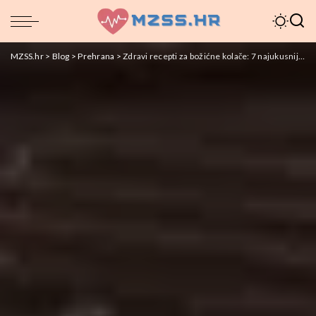
MZSS.hr
>
Blog
>
Prehrana
>
Zdravi recepti za božićne kolače: 7 najukusnijih opcija