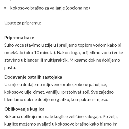
kokosovo brašno za valjanje (opcionalno)
Upute za pripremu:
Priprema baze
Suho voće stavimo u zdjelu i prelijemo toplom vodom kako bi
omekšalo (oko 10 minuta). Nakon toga, ocijedimo vodu i voće
stavimo u blender ili multipraktik. Miksamo dok ne dobijemo
pastu.
Dodavanje ostalih sastojaka
U smjesu dodajemo mljevene orahe,
zobene pahuljice
,
kokosovo ulje, cimet, vaniliju i prstohvat soli. Sve zajedno
blendamo dok ne dobijemo glatku, kompaktnu smjesu.
Oblikovanje kuglica
Rukama oblikujemo male kuglice veličine zalogaja. Po želji,
kuglice možemo uvaljati u kokosovo brašno kako bismo im