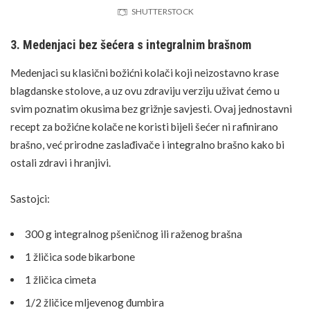
SHUTTERSTOCK
3. Medenjaci bez šećera s integralnim brašnom
Medenjaci su klasični božićni kolači koji neizostavno krase
blagdanske stolove, a uz ovu zdraviju verziju uživat ćemo u
svim poznatim okusima bez grižnje savjesti. Ovaj jednostavni
recept za božićne kolače ne koristi bijeli šećer ni rafinirano
brašno, već prirodne zaslađivače i integralno brašno kako bi
ostali zdravi i hranjivi.
Sastojci:
300 g integralnog pšeničnog ili raženog brašna
1 žličica sode bikarbone
1 žličica cimeta
1/2 žličice mljevenog đumbira