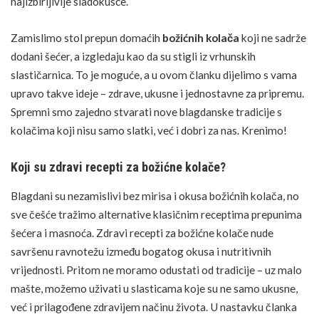
najizbirljivije sladokusce.
Zamislimo stol prepun domaćih
božićnih kolača
koji ne sadrže
dodani šećer, a izgledaju kao da su stigli iz vrhunskih
slastičarnica. To je moguće, a u ovom članku dijelimo s vama
upravo takve ideje – zdrave, ukusne i jednostavne za pripremu.
Spremni smo zajedno stvarati nove blagdanske tradicije s
kolačima koji nisu samo slatki, već i dobri za nas. Krenimo!
Koji su zdravi recepti za božićne kolače?
Blagdani su nezamislivi bez mirisa i okusa božićnih kolača, no
sve češće tražimo alternative klasičnim receptima prepunima
šećera i masnoća. Zdravi recepti za božićne kolače nude
savršenu
ravnotežu između bogatog okusa i nutritivnih
vrijednosti
. Pritom ne moramo odustati od tradicije – uz malo
mašte, možemo uživati u slasticama koje su ne samo ukusne,
već i prilagođene zdravijem načinu života. U nastavku članka