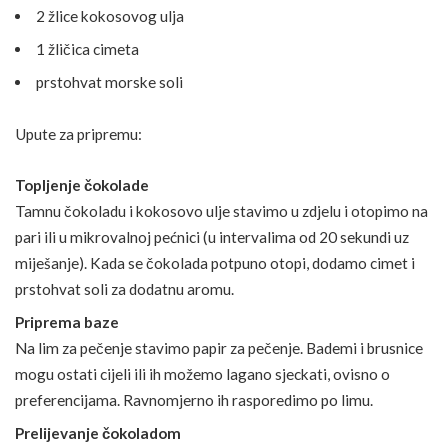
2 žlice kokosovog ulja
1 žličica cimeta
prstohvat morske soli
Upute za pripremu:
Topljenje čokolade
Tamnu čokoladu i kokosovo ulje stavimo u zdjelu i otopimo na
pari ili u mikrovalnoj pećnici (u intervalima od 20 sekundi uz
miješanje). Kada se čokolada potpuno otopi, dodamo cimet i
prstohvat soli za dodatnu aromu.
Priprema baze
Na lim za pečenje stavimo papir za pečenje. Bademi i brusnice
mogu ostati cijeli ili ih možemo lagano sjeckati, ovisno o
preferencijama. Ravnomjerno ih rasporedimo po limu.
Prelijevanje čokoladom