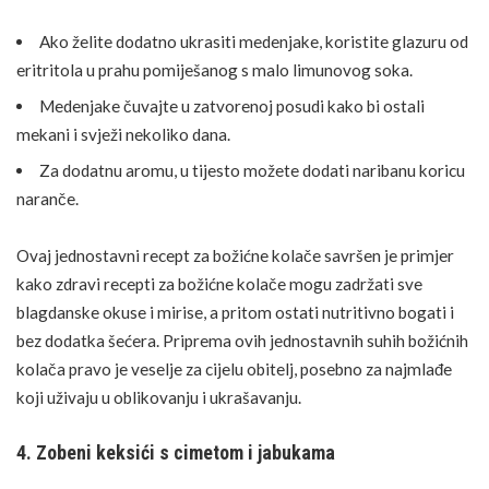
Ako želite dodatno ukrasiti medenjake, koristite glazuru od
eritritola u prahu pomiješanog s malo limunovog soka.
Medenjake čuvajte u zatvorenoj posudi kako bi ostali
mekani i svježi nekoliko dana.
Za dodatnu aromu, u tijesto možete dodati naribanu koricu
naranče.
Ovaj jednostavni recept za božićne kolače savršen je primjer
kako zdravi recepti za božićne kolače mogu zadržati sve
blagdanske okuse i mirise, a pritom ostati nutritivno bogati i
bez dodatka šećera. Priprema ovih jednostavnih suhih božićnih
kolača pravo je veselje za cijelu obitelj, posebno za najmlađe
koji uživaju u oblikovanju i ukrašavanju.
4. Zobeni keksići s cimetom i jabukama