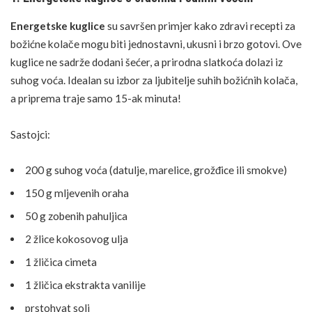
Energetske kuglice
su savršen primjer kako zdravi recepti za
božićne kolače mogu biti jednostavni, ukusni i brzo gotovi. Ove
kuglice ne sadrže dodani šećer, a prirodna slatkoća dolazi iz
suhog voća. Idealan su izbor za ljubitelje suhih božićnih kolača,
a priprema traje samo 15-ak minuta!
Sastojci:
200 g suhog voća (datulje, marelice, grožđice ili smokve)
150 g mljevenih oraha
50 g zobenih pahuljica
2 žlice kokosovog ulja
1 žličica cimeta
1 žličica ekstrakta vanilije
prstohvat soli