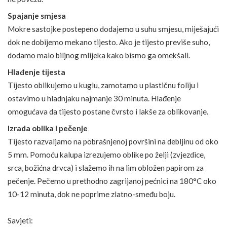
Spajanje smjesa
Mokre sastojke postepeno dodajemo u suhu smjesu, miješajući
dok ne dobijemo mekano tijesto. Ako je tijesto previše suho,
dodamo malo biljnog mlijeka kako bismo ga omekšali.
Hlađenje tijesta
Tijesto oblikujemo u kuglu, zamotamo u plastičnu foliju i
ostavimo u hladnjaku najmanje 30 minuta. Hlađenje
omogućava da tijesto postane čvrsto i lakše za oblikovanje.
Izrada oblika i pečenje
Tijesto razvaljamo na pobrašnjenoj površini na debljinu od oko
5 mm. Pomoću kalupa izrezujemo oblike po želji (zvjezdice,
srca, božićna drvca) i slažemo ih na lim obložen papirom za
pečenje. Pečemo u prethodno zagrijanoj pećnici na 180°C oko
10-12 minuta, dok ne poprime zlatno-smeđu boju.
Savjeti: