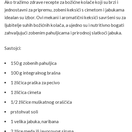
Ako tražimo zdrave recepte za božićne kolače koji su brzi i
jednostavni za pripremu, zobeni keksići s cimetom i jabukama
idealan su izbor. Ovi mekani i aromatični keksići savršeni su za
ljubitelje suhih božićnih kolača, a ujedno su i nutritivno bogati
zahvaljujući zobenim pahuljicama i prirodnoj slatkoći jabuka.
Sastojci:
150 g zobenih pahuljica
100 g integralnog brašna
1 žličica praška za pecivo
1 žličica cimeta
1/2 žličice muškatnog oraščića
prstohvat soli
1 velika jabuka, naribana
2 žlice meda ili javorovog sirupa