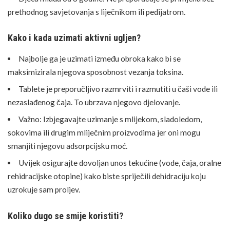
prethodnog savjetovanja s liječnikom ili pedijatrom.
Kako i kada uzimati aktivni ugljen?
Najbolje ga je uzimati između obroka kako bi se
maksimizirala njegova sposobnost vezanja toksina.
Tablete je preporučljivo razmrviti i razmutiti u čaši vode ili
nezaslađenog čaja. To ubrzava njegovo djelovanje.
Važno: Izbjegavajte uzimanje s mlijekom, sladoledom,
sokovima ili drugim mliječnim proizvodima jer oni mogu
smanjiti njegovu adsorpcijsku moć.
Uvijek osigurajte dovoljan unos tekućine (vode, čaja, oralne
rehidracijske otopine) kako biste spriječili dehidraciju koju
uzrokuje sam proljev.
Koliko dugo se smije koristiti?