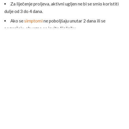
Za liječenje proljeva, aktivni ugljen ne bi se smio koristiti
dulje od 3 do 4 dana.
Ako se
simptomi
ne poboljšaju unutar 2 dana ili se
pogoršaju, obvezno se javite liječniku.
Nuspojave i ključne mjere opreza
Aktivni ugljen smatra se izuzetno sigurnim, a nuspojave su
rijetke i uglavnom blage.
Uobičajene i bezopasne pojave
Crna stolica: Ovo je najčešća i potpuno očekivana pojava.
Crna boja potječe od samog ugljena koji se nepromijenjen
izlučuje iz tijela i nije znak nikakvog problema.
Zatvor (opstipacija): Može se javiti, posebice ako se ne
unosi dovoljno tekućine.