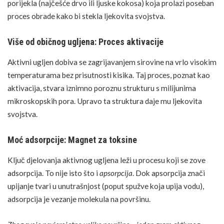
porijekla (najčešće drvo ili ljuske kokosa) koja prolazi poseban
proces obrade kako bi stekla ljekovita svojstva.
Više od običnog ugljena: Proces aktivacije
Aktivni ugljen
dobiva se zagrijavanjem sirovine na vrlo visokim
temperaturama bez prisutnosti kisika. Taj proces, poznat kao
aktivacija, stvara iznimno poroznu strukturu s milijunima
mikroskopskih pora. Upravo ta struktura daje mu ljekovita
svojstva.
Moć adsorpcije: Magnet za toksine
Ključ djelovanja aktivnog ugljena leži u procesu koji se zove
adsorpcija. To nije isto što i
apsorpcija
. Dok apsorpcija znači
upijanje tvari u unutrašnjost (poput spužve koja upija vodu),
adsorpcija je vezanje molekula na površinu.