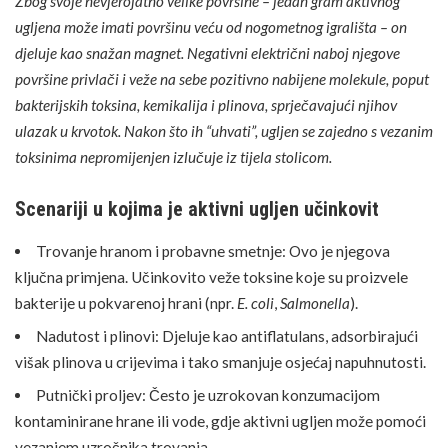
Zbog svoje nevjerojatno velike površine – jedan gram aktivnog
ugljena može imati površinu veću od nogometnog igrališta – on
djeluje kao snažan magnet. Negativni električni naboj njegove
površine privlači i veže na sebe pozitivno nabijene molekule, poput
bakterijskih toksina, kemikalija i plinova, sprječavajući njihov
ulazak u krvotok. Nakon što ih “uhvati”, ugljen se zajedno s vezanim
toksinima nepromijenjen izlučuje iz tijela stolicom.
Scenariji u kojima je aktivni ugljen učinkovit
Trovanje hranom i probavne smetnje: Ovo je njegova
ključna primjena. Učinkovito veže toksine koje su proizvele
bakterije u pokvarenoj hrani (npr.
E. coli
,
Salmonella
).
Nadutost i plinovi: Djeluje kao antiflatulans, adsorbirajući
višak plinova u crijevima i tako smanjuje osjećaj napuhnutosti.
Putnički proljev: Često je uzrokovan konzumacijom
kontaminirane hrane ili vode, gdje aktivni ugljen može pomoći
vezanjem uzročnika trovanja.