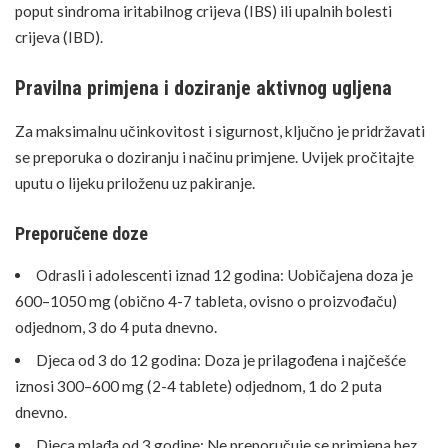
poput sindroma iritabilnog crijeva (IBS) ili upalnih bolesti
crijeva (IBD).
Pravilna primjena i doziranje aktivnog ugljena
Za maksimalnu učinkovitost i sigurnost, ključno je pridržavati
se preporuka o doziranju i načinu primjene. Uvijek pročitajte
uputu o lijeku priloženu uz pakiranje.
Preporučene doze
Odrasli i adolescenti iznad 12 godina: Uobičajena doza je
600–1050 mg (obično 4-7 tableta, ovisno o proizvođaču)
odjednom, 3 do 4 puta dnevno.
Djeca od 3 do 12 godina: Doza je prilagođena i najčešće
iznosi 300–600 mg (2-4 tablete) odjednom, 1 do 2 puta
dnevno.
Djeca mlađa od 3 godine: Ne preporučuje se primjena bez