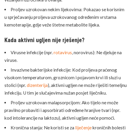
Proljev uzrokovan nekim lijekovima: Pokazao se korisnim
u sprječavanju proljeva uzrokovanog određenim vrstama
kemoterapije, gdje veže štetne metabolite lijeka.
Kada aktivni ugljen nije rješenje?
Virusne infekcije (npr.
rotavirus
, norovirus): Ne djeluje na
viruse.
Invazivne bakterijske infekcije: Kod proljeva praćenog
visokom temperaturom, groznicom i pojavom krvi ili sluzi u
stolici (npr.
dizenterija
), aktivni ugljen ne može riješiti temeljnu
infekciju. U tim je slučajevima nužan posjet liječniku.
Proljev uzrokovan malapsorpcijom: Ako tijelo ne može
pravilno probaviti i apsorbirati određene hranjive tvari (npr.
kod intolerancije na laktozu), aktivni ugljen neće pomoći.
Kronična stanja: Ne koristi se za
liječenje
kroničnih bolesti