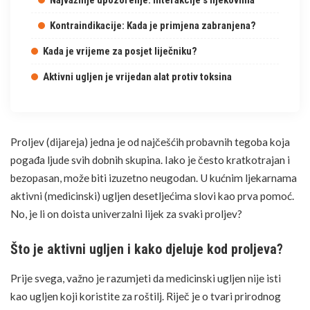
Kontraindikacije: Kada je primjena zabranjena?
Kada je vrijeme za posjet liječniku?
Aktivni ugljen je vrijedan alat protiv toksina
Proljev
(dijareja) jedna je od najčešćih probavnih tegoba koja
pogađa ljude svih dobnih skupina. Iako je često kratkotrajan i
bezopasan, može biti izuzetno neugodan. U kućnim ljekarnama
aktivni (medicinski) ugljen desetljećima slovi kao prva pomoć.
No, je li on doista univerzalni lijek za svaki proljev?
Što je aktivni ugljen i kako djeluje kod proljeva?
Prije svega, važno je razumjeti da medicinski ugljen nije isti
kao ugljen koji koristite za roštilj. Riječ je o tvari prirodnog