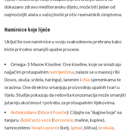
dokazano zdravu mediteransku dijetu, može biti jedan od
najmoćnijih alata u vašoj borbi protiv reumatskih simptoma.
Namirnice koje liječe
Uključite ove namirnice u svoju svakodnevnu prehranu kako
biste prirodno smanjili upalne procese.
Omega-3 Masne Kiseline: Ove kiseline, koje se smatraju
najjačim protuupalnim
nutrijentima
, nalaze se u masnoj ribi
(losos, skuša, srdela, haringa), lanenim i
chia
sjemenkama te
orasima. One direktno smanjuju proizvodnju upalnih tvari u
tijelu. Studije pokazuju da redovita konzumacija može smanjiti
jutarnju ukočenost i potrebu za protuupalnim lijekovima.
Antioksidansi
(
Voće
i
Povrće
): Ciljajte na “dugine boje” na
tanjuru.
Bobičasto voće
(
borovnice
, maline, kupine),
tamnozeleno
lisnato povrće
(kelj,
špinat
, blitva),
brokula
,