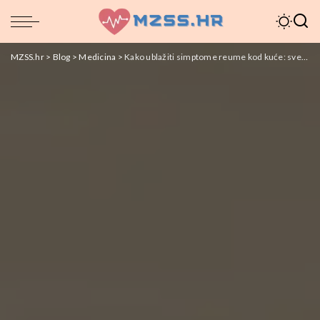
MZSS.hr
>
Blog
>
Medicina
>
Kako ublažiti simptome reume kod kuće: sveobuhvatni vodič