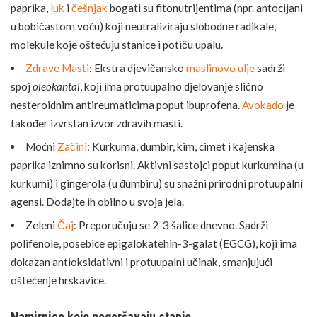
paprika,
luk
i
češnjak
bogati su fitonutrijentima (npr. antocijani
u bobičastom voću) koji neutraliziraju slobodne radikale,
molekule koje oštećuju stanice i potiču upalu.
Zdrave Masti
: Ekstra djevičansko
maslinovo ulje
sadrži
spoj
oleokantal
, koji ima protuupalno djelovanje slično
nesteroidnim antireumaticima poput ibuprofena.
Avokado
je
također izvrstan izvor zdravih masti.
Moćni
Začini
: Kurkuma, đumbir, kim, cimet i kajenska
paprika iznimno su korisni. Aktivni sastojci poput kurkumina (u
kurkumi) i gingerola (u đumbiru) su snažni prirodni protuupalni
agensi. Dodajte ih obilno u svoja jela.
Zeleni
Čaj
: Preporučuju se 2-3 šalice dnevno. Sadrži
polifenole, posebice epigalokatehin-3-galat (EGCG), koji ima
dokazan antioksidativni i protuupalni učinak, smanjujući
oštećenje hrskavice.
Namirnice koje pogoršavaju stanje