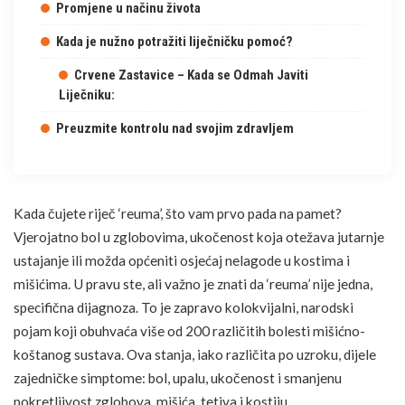
Promjene u načinu života
Kada je nužno potražiti liječničku pomoć?
Crvene Zastavice – Kada se Odmah Javiti
Liječniku:
Preuzmite kontrolu nad svojim zdravljem
Kada čujete riječ ‘reuma’, što vam prvo pada na pamet?
Vjerojatno bol u zglobovima, ukočenost koja otežava jutarnje
ustajanje ili možda općeniti osjećaj nelagode u kostima i
mišićima. U pravu ste, ali važno je znati da ‘reuma’ nije jedna,
specifična dijagnoza. To je zapravo kolokvijalni, narodski
pojam koji obuhvaća više od 200 različitih bolesti mišićno-
koštanog sustava. Ova stanja, iako različita po uzroku, dijele
zajedničke simptome: bol, upalu, ukočenost i smanjenu
pokretljivost zglobova, mišića, tetiva i kostiju.