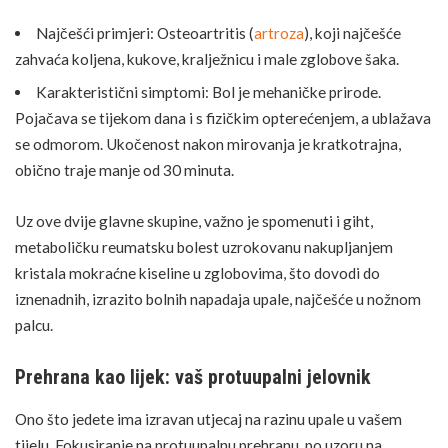
Najčešći primjeri: Osteoartritis (
artroza
), koji najčešće
zahvaća koljena, kukove, kralježnicu i male zglobove šaka.
Karakteristični simptomi: Bol je mehaničke prirode.
Pojačava se tijekom dana i s fizičkim opterećenjem, a ublažava
se odmorom. Ukočenost nakon mirovanja je kratkotrajna,
obično traje manje od 30 minuta.
Uz ove dvije glavne skupine, važno je spomenuti i giht,
metaboličku reumatsku bolest uzrokovanu nakupljanjem
kristala mokraćne kiseline u zglobovima, što dovodi do
iznenadnih, izrazito bolnih napadaja upale, najčešće u nožnom
palcu.
Prehrana kao lijek: vaš protuupalni jelovnik
Ono što jedete ima izravan utjecaj na razinu upale u vašem
tijelu. Fokusiranje na protuupalnu prehranu, po uzoru na