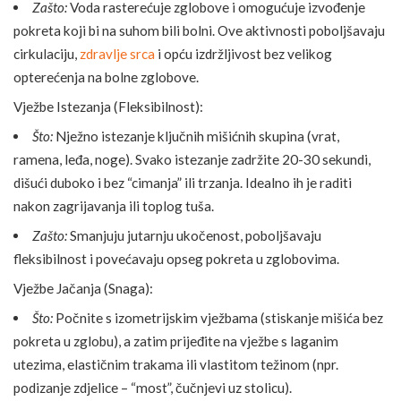
Zašto:
Voda rasterećuje zglobove i omogućuje izvođenje
pokreta koji bi na suhom bili bolni. Ove aktivnosti poboljšavaju
cirkulaciju,
zdravlje srca
i opću izdržljivost bez velikog
opterećenja na bolne zglobove.
Vježbe Istezanja (Fleksibilnost):
Što:
Nježno istezanje ključnih mišićnih skupina (vrat,
ramena, leđa, noge). Svako istezanje zadržite 20-30 sekundi,
dišući duboko i bez “cimanja” ili trzanja. Idealno ih je raditi
nakon zagrijavanja ili toplog tuša.
Zašto:
Smanjuju jutarnju ukočenost, poboljšavaju
fleksibilnost i povećavaju opseg pokreta u zglobovima.
Vježbe Jačanja (Snaga):
Što:
Počnite s izometrijskim vježbama (stiskanje mišića bez
pokreta u zglobu), a zatim prijeđite na vježbe s laganim
utezima, elastičnim trakama ili vlastitom težinom (npr.
podizanje zdjelice – “most”, čučnjevi uz stolicu).