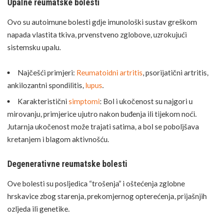
Upalne reumatske bolesti
Ovo su
autoimune bolesti
gdje imunološki sustav greškom
napada vlastita tkiva, prvenstveno zglobove, uzrokujući
sistemsku upalu.
Najčešći primjeri:
Reumatoidni artritis
, psorijatični artritis,
ankilozantni spondilitis,
lupus
.
Karakteristični
simptomi
: Bol i ukočenost su najgori u
mirovanju, primjerice ujutro nakon buđenja ili tijekom noći.
Jutarnja ukočenost može trajati satima, a bol se poboljšava
kretanjem i blagom aktivnošću.
Degenerativne reumatske bolesti
Ove bolesti su posljedica “trošenja” i oštećenja zglobne
hrskavice zbog starenja, prekomjernog opterećenja, prijašnjih
ozljeda ili genetike.