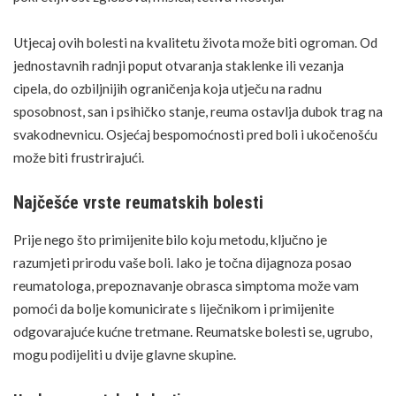
Utjecaj ovih bolesti na kvalitetu života može biti ogroman. Od
jednostavnih radnji poput otvaranja staklenke ili vezanja
cipela, do ozbiljnijih ograničenja koja utječu na radnu
sposobnost, san i psihičko stanje, reuma ostavlja dubok trag na
svakodnevnicu. Osjećaj bespomoćnosti pred boli i ukočenošću
može biti frustrirajući.
Najčešće vrste reumatskih bolesti
Prije nego što primijenite bilo koju metodu, ključno je
razumjeti prirodu vaše boli. Iako je točna dijagnoza posao
reumatologa, prepoznavanje obrasca simptoma može vam
pomoći da bolje komunicirate s liječnikom i primijenite
odgovarajuće kućne tretmane. Reumatske bolesti se, ugrubo,
mogu podijeliti u dvije glavne skupine.