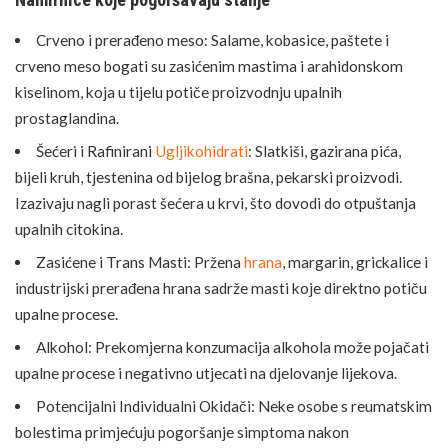
Crveno i prerađeno meso: Salame, kobasice, paštete i
crveno meso bogati su zasićenim mastima i arahidonskom
kiselinom, koja u tijelu potiče proizvodnju upalnih
prostaglandina.
Šećeri i Rafinirani
Ugljikohidrati
: Slatkiši, gazirana pića,
bijeli kruh, tjestenina od bijelog brašna, pekarski proizvodi.
Izazivaju nagli porast šećera u krvi, što dovodi do otpuštanja
upalnih citokina.
Zasićene i Trans Masti: Pržena
hrana
, margarin, grickalice i
industrijski prerađena hrana sadrže masti koje direktno potiču
upalne procese.
Alkohol: Prekomjerna konzumacija alkohola može pojačati
upalne procese i negativno utjecati na djelovanje lijekova.
Potencijalni Individualni Okidači: Neke osobe s reumatskim
bolestima primjećuju pogoršanje simptoma nakon