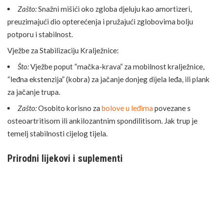
Zašto:
Snažni mišići oko zgloba djeluju kao amortizeri,
preuzimajući dio opterećenja i pružajući zglobovima bolju
potporu i stabilnost.
Vježbe za Stabilizaciju Kralježnice:
Što:
Vježbe poput “mačka-krava” za mobilnost kralježnice,
“leđna ekstenzija” (kobra) za jačanje donjeg dijela leđa, ili plank
za jačanje trupa.
Zašto:
Osobito korisno za
bolove u leđima
povezane s
osteoartritisom ili ankilozantnim spondilitisom. Jak trup je
temelj stabilnosti cijelog tijela.
Prirodni lijekovi i suplementi
Priroda nudi brojne saveznike u borbi protiv upale i boli. Ipak,
važno je pristupiti im s oprezom i znanjem.
Upozorenje: Prije uzimanja bilo kojeg suplementa, obavezno se