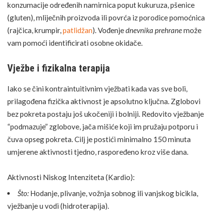
konzumacije određenih namirnica poput kukuruza, pšenice
(gluten), mliječnih proizvoda ili povrća iz porodice pomoćnica
(rajčica, krumpir,
patlidžan
). Vođenje
dnevnika prehrane
može
vam pomoći identificirati osobne okidače.
Vježbe i fizikalna terapija
Iako se čini kontraintuitivnim vježbati kada vas sve boli,
prilagođena fizička aktivnost je apsolutno ključna. Zglobovi
bez pokreta postaju još ukočeniji i bolniji. Redovito vježbanje
“podmazuje” zglobove, jača mišiće koji im pružaju potporu i
čuva opseg pokreta. Cilj je postići minimalno 150 minuta
umjerene aktivnosti tjedno, raspoređeno kroz više dana.
Aktivnosti Niskog Intenziteta (Kardio):
Što:
Hodanje, plivanje, vožnja sobnog ili vanjskog bicikla,
vježbanje u vodi (hidroterapija).