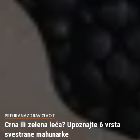
PREHRANA
ZDRAV ŽIVOT
Crna ili zelena leća? Upoznajte 6 vrsta
svestrane mahunarke