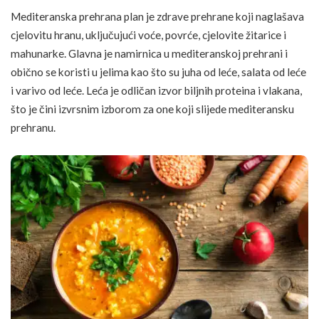
Mediteranska prehrana plan je zdrave prehrane koji naglašava
cjelovitu
hranu
, uključujući
voće
,
povrće
, cjelovite
žitarice
i
mahunarke. Glavna je namirnica u mediteranskoj prehrani i
obično se koristi u jelima kao što su juha od leće, salata od leće
i varivo od leće. Leća je odličan izvor biljnih proteina i vlakana,
što je čini izvrsnim izborom za one koji slijede mediteransku
prehranu.