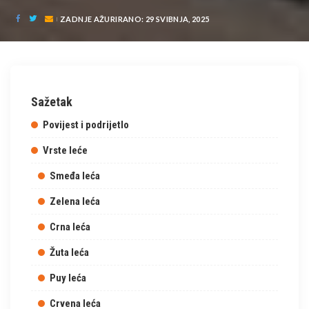
ZADNJE AŽURIRANO: 29 SVIBNJA, 2025
Sažetak
Povijest i podrijetlo
Vrste leće
Smeđa leća
Zelena leća
Crna leća
Žuta leća
Puy leća
Crvena leća