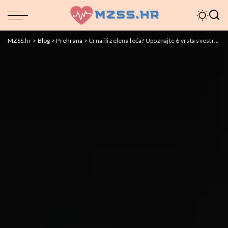
MZSS.hr
>
Blog
>
Prehrana
>
Crna ili zelena leća? Upoznajte 6 vrsta svestrane mahunarke