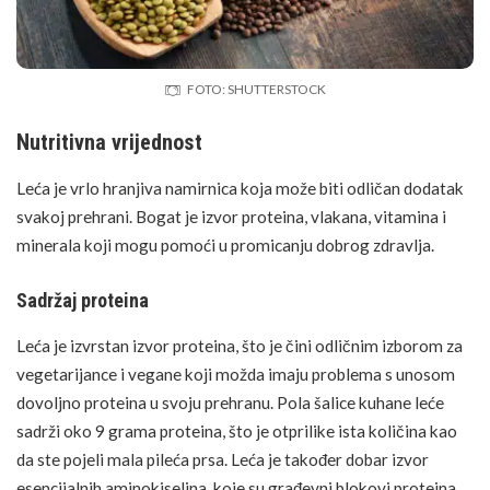
FOTO: SHUTTERSTOCK
Nutritivna vrijednost
Leća je vrlo hranjiva namirnica koja može biti odličan dodatak
svakoj prehrani. Bogat je izvor proteina, vlakana, vitamina i
minerala koji mogu pomoći u promicanju dobrog zdravlja.
Sadržaj proteina
Leća je izvrstan izvor proteina, što je čini odličnim izborom za
vegetarijance i vegane koji možda imaju problema s unosom
dovoljno proteina u svoju prehranu. Pola šalice kuhane leće
sadrži oko 9 grama proteina, što je otprilike ista količina kao
da ste pojeli mala
pileća prsa
. Leća je također dobar izvor
esencijalnih aminokiselina, koje su građevni blokovi proteina