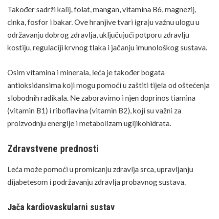
Također sadrži kalij, folat, mangan, vitamina B6, magnezij,
cinka
, fosfor i bakar. Ove hranjive tvari igraju važnu ulogu u
održavanju dobrog zdravlja, uključujući potporu zdravlju
kostiju, regulaciji krvnog tlaka i jačanju imunološkog sustava.
Osim vitamina i minerala, leća je također bogata
antioksidansima koji mogu pomoći u zaštiti tijela od oštećenja
slobodnih radikala. Ne zaboravimo i njen doprinos tiamina
(vitamin B1) i riboflavina (vitamin B2), koji su važni za
proizvodnju energije i
metabolizam
ugljikohidrata.
Zdravstvene prednosti
Leća može pomoći u promicanju zdravlja srca, upravljanju
dijabetesom i podržavanju zdravlja probavnog sustava.
Jača kardiovaskularni sustav