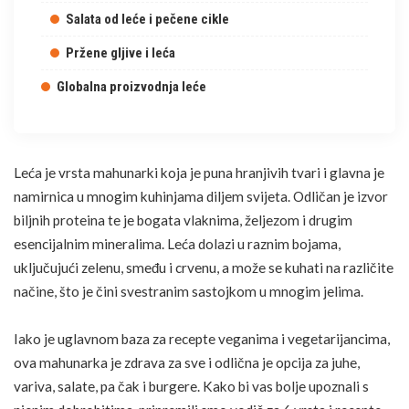
Salata od leće i pečene cikle
Pržene gljive i leća
Globalna proizvodnja leće
FOTO: SHUTTERSTOCK
Leća je vrsta mahunarki koja je puna hranjivih tvari i glavna je
namirnica u mnogim kuhinjama diljem svijeta. Odličan je izvor
biljnih proteina te je bogata vlaknima, željezom i drugim
esencijalnim mineralima. Leća dolazi u raznim bojama,
uključujući zelenu, smeđu i crvenu, a može se kuhati na različite
načine, što je čini svestranim sastojkom u mnogim jelima.
Iako je uglavnom baza za recepte veganima i vegetarijancima,
ova mahunarka je zdrava za sve i odlična je opcija za juhe,
variva, salate, pa čak i burgere. Kako bi vas bolje upoznali s