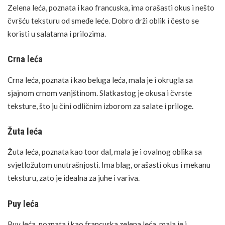
Zelena leća, poznata i kao francuska, ima orašasti okus i nešto
čvršću teksturu od smeđe leće. Dobro drži oblik i često se
koristi u salatama i prilozima.
Crna leća
Crna leća, poznata i kao beluga leća, mala je i okrugla sa
sjajnom crnom vanjštinom. Slatkastog je okusa i čvrste
teksture, što ju čini odličnim izborom za salate i priloge.
Žuta leća
Žuta leća, poznata kao toor dal, mala je i ovalnog oblika sa
svjetložutom unutrašnjosti. Ima blag, orašasti okus i mekanu
teksturu, zato je idealna za juhe i variva.
Puy leća
Puy leća, poznata i kao francuska zelena leća, mala je i