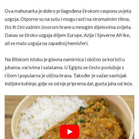
Ova mahunarka je dobro prilagođena širokom rasponu uvjeta
uzgoja. Otporne su na sušu i mogu rasti na siromašnim tlima,
što ih čini važnim izvorom hrane u mnogim dijelovima svijeta.
Danas se široko uzgaja diljem Europe, Azije i Sjeverne Afrike,
ali se malo uzgaja na zapadnoj hemisferi.
Na Bliskom istoku je glavna namirnica i obično se koristi u
juhama, varivima i salatama. U Egiptu se često poslužuje s
rižom i popularna je ulična
hrana
. Također je važan sastojak
indijske kuhinje, gdje se od nje priprema dal, gusta juha od leće.