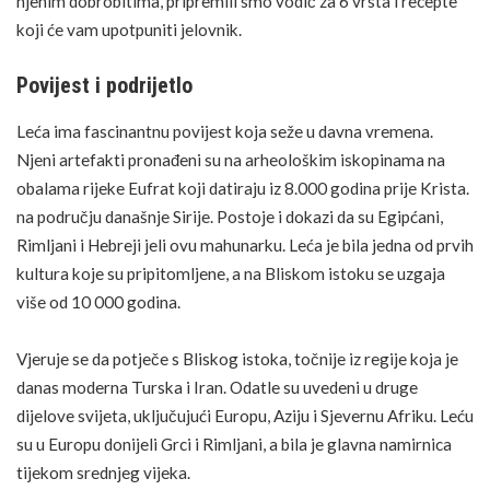
njenim dobrobitima, pripremili smo vodič za 6 vrsta i recepte
koji će vam upotpuniti jelovnik.
Povijest i podrijetlo
Leća ima fascinantnu povijest koja seže u davna vremena.
Njeni artefakti pronađeni su na arheološkim iskopinama na
obalama rijeke Eufrat koji datiraju iz 8.000 godina prije Krista.
na području današnje Sirije. Postoje i dokazi da su Egipćani,
Rimljani i Hebreji jeli ovu mahunarku. Leća je bila jedna od prvih
kultura koje su pripitomljene, a na Bliskom istoku se uzgaja
više od 10 000 godina.
Vjeruje se da potječe s Bliskog istoka, točnije iz regije koja je
danas moderna Turska i Iran. Odatle su uvedeni u druge
dijelove svijeta, uključujući Europu, Aziju i Sjevernu Afriku. Leću
su u Europu donijeli Grci i Rimljani, a bila je glavna namirnica
tijekom srednjeg vijeka.