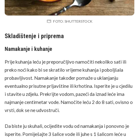
FOTO: SHUTTERSTOCK
Skladištenje i priprema
Namakanje i kuhanje
Prije kuhanja leću je preporučljivo namočiti nekoliko sati ili
preko noći kako bi se skratilo vrijeme kuhanja i poboljšala
probavljivost. Namakanje također pomaže u uklanjanju
eventualno prisutne prljavštine ili krhotina. Isperite je u cjedilu
i stavite u zdjelu. Prekrijte vodom, pazeći da iznad leće ima
najmanje centimetar vode. Namočite leću 2 do 8 sati, ovisno o
vrsti, dok se ne udvostruči.
Da biste ju skuhali, ocijedite vodu od namakanja i ponovno je
isperite. Pomiješajte 3 šalice vode ili juhe s 1 šalicom leće u