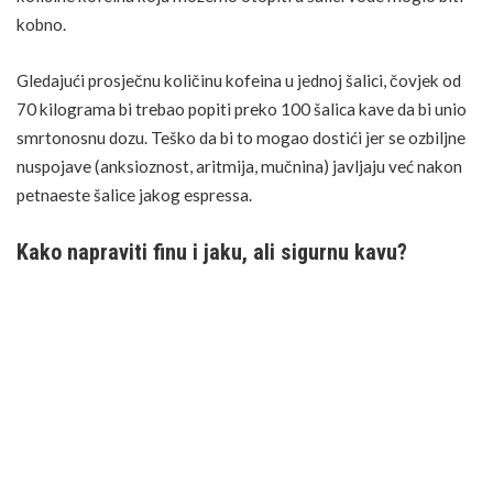
kobno.
Gledajući prosječnu količinu kofeina u jednoj šalici, čovjek od
70 kilograma bi trebao popiti preko 100 šalica kave da bi unio
smrtonosnu dozu. Teško da bi to mogao dostići jer se ozbiljne
nuspojave (anksioznost, aritmija, mučnina) javljaju već nakon
petnaeste šalice jakog espressa.
Kako napraviti finu i jaku, ali sigurnu kavu?
Umjesto opasnih eksperimenata s ogromnim količinama
kofeina, bolju šalicu kave možemo dobiti jednostavnim
tehnikama koje sigurno povećavaju snagu i okus:
Koristite svježe mljevenu kavu finijeg mljevenja.
Vodu zagrijte gotovo do vrenja (oko 95°C).
Produžite vrijeme ekstrakcije na 3-4 minute, što će izvući