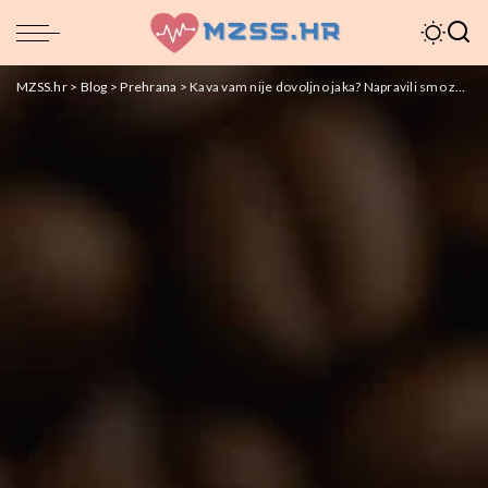
MZSS.hr
>
Blog
>
Prehrana
>
Kava vam nije dovoljno jaka? Napravili smo znanstveno istraživanje kako ju pojačati.