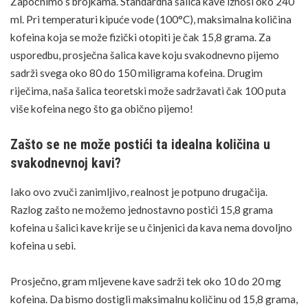
Započnimo s brojkama. Standardna šalica kave iznosi oko 240
ml. Pri temperaturi kipuće vode (100°C), maksimalna količina
kofeina koja se može fizički otopiti je čak 15,8 grama. Za
usporedbu, prosječna šalica kave koju svakodnevno pijemo
sadrži svega oko 80 do 150 miligrama kofeina. Drugim
riječima, naša šalica teoretski može sadržavati čak 100 puta
više kofeina nego što ga obično pijemo!
Zašto se ne može postići ta idealna količina u
svakodnevnoj kavi?
Iako ovo zvuči zanimljivo, realnost je potpuno drugačija.
Razlog zašto ne možemo jednostavno postići 15,8 grama
kofeina u šalici kave krije se u činjenici da kava nema dovoljno
kofeina u sebi.
Prosječno, gram mljevene kave sadrži tek oko 10 do 20 mg
kofeina. Da bismo dostigli maksimalnu količinu od 15,8 grama,