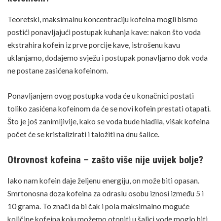
Teoretski, maksimalnu koncentraciju kofeina mogli bismo
postići ponavljajući postupak kuhanja kave: nakon što voda
ekstrahira kofein iz prve porcije kave, istrošenu kavu
uklanjamo, dodajemo svježu i postupak ponavljamo dok voda
ne postane zasićena kofeinom.
Ponavljanjem ovog postupka voda će u konačnici postati
toliko zasićena kofeinom da će se novi kofein prestati otapati.
Što je još zanimljivije, kako se voda bude hladila, višak kofeina
počet će se kristalizirati i taložiti na dnu šalice.
Otrovnost kofeina – zašto više nije uvijek bolje?
Iako nam kofein daje željenu energiju, on može biti opasan.
Smrtonosna doza kofeina za odraslu osobu iznosi između 5 i
10 grama. To znači da bi čak i pola maksimalno moguće
količine kofeina koju možemo otopiti u šalici vode moglo biti