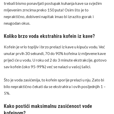
trebali bismo ponavljati postupak kuhanja kave sa svježim
mljevenim zrncima preko 150 puta! Osim što je to
nepraktično, dobiveni napitak imao bi izrazito gorak i
neugodan okus.
Koliko brzo voda ekstrahira kofein iz kave?
Kofein je vrlo topljiv i brzo prelazi iz kave u kipuću vodu. Već
unutar prvih 30 sekundi, 70 do 90% kofeina iz mljevene kave
prijeći će u vodu. U roku od 2 do 3 minute ekstrakcije, gotovo
sav kofein (oko 95-99%) već se nalazi u vašoj šalici.
Što je voda zasićenija, to kofein sporije prelazi u nju. Zato bi
bilo nepraktično čekati da se ekstrahira i ovih posljednjih 1 –
5%.
Kako postići maksimalnu zasićenost vode
kofeinom?