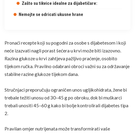
Zašto su tikvice idealne za dijabetičare:
Nemojte se odricati ukusne hrane
Pronaći recepte koji su pogodni za osobe s dijabetesom i koji
neće izazvati nagli porast šećera u krvi može biti izazovno.
Razina
glukoze u krvi
zahtjeva pažljivo praćenje, osobito
tijekom ručka. Pravilno odabrani obroci važni su za održavanje
stabilne razine glukoze tijekom dana.
Stručnjaci preporučuju ograničen unos ugljikohidrata, žene bi
trebale težiti unosu
od 30–45 g po obroku,
dok bi muškarci
trebali unositi 45–60 g kako bi bolje kontrolirali
dijabetes
tipa
2.
Pravilan omjer nutrijenata može transformirati vaše