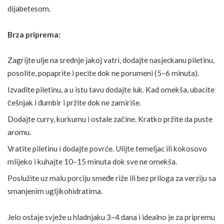
dijabetesom.
Brza priprema:
Zagrijte ulje na srednje jakoj vatri, dodajte nasjeckanu piletinu,
posolite, popaprite i pecite dok ne porumeni (5–6 minuta).
Izvadite piletinu, a u istu tavu dodajte luk. Kad omekša, ubacite
češnjak i đumbir i pržite dok ne zamiriše.
Dodajte curry, kurkumu i ostale začine. Kratko pržite da puste
aromu.
Vratite piletinu i dodajte povrće. Ulijte temeljac ili kokosovo
mlijeko i kuhajte 10–15 minuta dok sve ne omekša.
Poslužite uz malu porciju smeđe riže ili bez priloga za verziju sa
smanjenim ugljikohidratima.
Jelo ostaje svježe u hladnjaku 3–4 dana i idealno je za pripremu