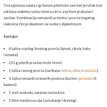
Ova sjeckana salata s grilanom piletinom savršen je ručak koji
održava stabilnu razinu šećera u krvi, a pritom je ukusan i
zasitan. Kombinacija nemasnih proteina i povrća bogatog
vlaknima čini je idealnom za osobe s dijabetesom.
Sastojci:
4 šalice svježeg lisnatog povrća (špinat, rikola, baby
romaine)
225 g pilećih prsa bez kože i kosti
1 šalica raznog povrća (naribana
mrkva
,
cikla
,
krastavac
)
¼ šalice neslanih orašastih plodova (bučine
sjemenke
ili
bademi)
1 zreli avokado, narezan na kockice
2 žlice maslinova ulja (za kuhanje i dresing)