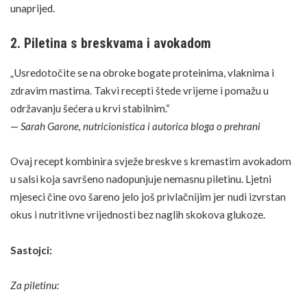
unaprijed.
2. Piletina s breskvama i avokadom
„Usredotočite se na obroke bogate proteinima, vlaknima i
zdravim mastima. Takvi recepti štede vrijeme i pomažu u
održavanju šećera u krvi stabilnim.“
—
Sarah Garone, nutricionistica i autorica bloga o prehrani
Ovaj recept kombinira svježe breskve s kremastim avokadom
u salsi koja savršeno nadopunjuje nemasnu piletinu. Ljetni
mjeseci čine ovo šareno jelo još privlačnijim jer nudi izvrstan
okus i nutritivne vrijednosti bez naglih skokova glukoze.
Sastojci:
Za piletinu: