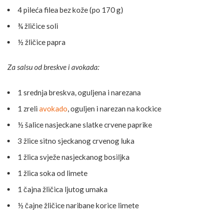
4 pileća filea bez kože (po 170 g)
¾ žličice soli
½ žličice papra
Za salsu od breskve i avokada:
1 srednja breskva, oguljena i narezana
1 zreli
avokado
, oguljen i narezan na kockice
½ šalice nasjeckane slatke crvene paprike
3 žlice sitno sjeckanog crvenog luka
1 žlica svježe nasjeckanog bosiljka
1 žlica soka od limete
1 čajna žličica ljutog umaka
½ čajne žličice naribane korice limete