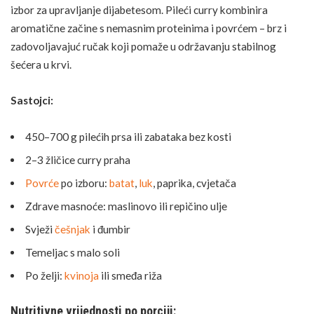
izbor za upravljanje dijabetesom. Pileći curry kombinira
aromatične začine s nemasnim proteinima i povrćem – brz i
zadovoljavajuć
ručak
koji pomaže u održavanju stabilnog
šećera u krvi.
Sastojci:
450–700 g pilećih prsa ili zabataka bez kosti
2–3 žličice curry praha
Povrće
po izboru:
batat
,
luk
, paprika, cvjetača
Zdrave masnoće: maslinovo ili repičino ulje
Svježi
češnjak
i đumbir
Temeljac s malo soli
Po želji:
kvinoja
ili smeđa riža
Nutritivne vrijednosti po porciji: