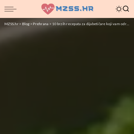
MZSS.hr
>
Blog
>
Prehrana
>
10 brzih recepata za dijabetičare koji vam održavaju stabilnu razinu šećera u krvi