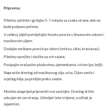
Priprema:
Piletinu začinite i grilajte 5–7 minuta sa svake strane, dok ne
bude potpuno pečena.
U velikoj zdjeli pomiješajte
lisnato povrće
s limunovim sokom i
maslinovim uljem.
Dodajte naribano povrće po izboru (mrkvu, ciklu, krastavac).
Piletinu narežite i složite na vrh salate.
Posipajte
orašastim plodovima
, sjemenkama i sirom (po želji).
Napravite dresing od maslinovog ulja, octa, Dijon senfa i
svježeg bilja, pa prelijte preko salate.
Možete unaprijed pripremiti sve sastojke. Dresing držite
odvojen do serviranja. Uštedjet ćete vrijeme, a užitak je
zajamčen.