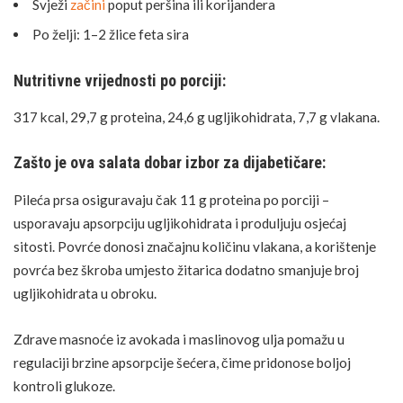
Svježi
začini
poput peršina ili korijandera
Po želji: 1–2 žlice feta sira
Nutritivne vrijednosti po porciji:
317 kcal, 29,7 g proteina, 24,6 g ugljikohidrata, 7,7 g vlakana.
Zašto je ova salata dobar izbor za dijabetičare:
Pileća prsa
osiguravaju čak 11 g proteina po porciji –
usporavaju apsorpciju ugljikohidrata i produljuju osjećaj
sitosti. Povrće donosi značajnu količinu vlakana, a korištenje
povrća bez škroba umjesto žitarica dodatno smanjuje broj
ugljikohidrata u obroku.
Zdrave masnoće iz avokada i maslinovog ulja pomažu u
regulaciji brzine apsorpcije šećera, čime pridonose boljoj
kontroli glukoze.