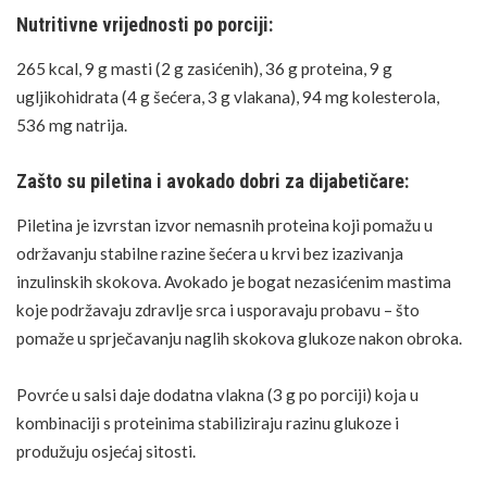
Nutritivne vrijednosti po porciji:
265 kcal, 9 g masti (2 g zasićenih), 36 g proteina, 9 g
ugljikohidrata (4 g šećera, 3 g vlakana), 94 mg kolesterola,
536 mg natrija.
Zašto su piletina i avokado dobri za dijabetičare:
Piletina je izvrstan izvor nemasnih proteina koji pomažu u
održavanju stabilne razine šećera u krvi bez izazivanja
inzulinskih skokova. Avokado je bogat nezasićenim mastima
koje podržavaju
zdravlje srca
i usporavaju probavu – što
pomaže u sprječavanju naglih skokova glukoze nakon obroka.
Povrće u salsi daje dodatna vlakna
(3 g po porciji)
koja u
kombinaciji s proteinima stabiliziraju razinu glukoze i
produžuju osjećaj sitosti.