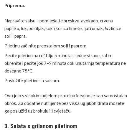
Priprema:
Napravite salsu – pomiješajte breskvu, avokado, crvenu
papriku, luk,
bosiljak
, sok i koricu limete, ljuti umak, ¼ žličice
soli i papra.
Piletinu začinite preostalom soli i paprom.
Pecite piletinu na roštilju 5 minuta s jedne strane, zatim
okrenite i pecite još 7–9 minuta dok unutarnja
temperatura
ne
dosegne 75°C.
Poslužite piletinu sa salsom.
Ovo jelo s visokim udjelom proteina idealno je kao samostalan
obrok. Za dodatne nutrijente bez viška ugljikohidrata možete
ga poslužiti uz brokulu ili cvjetaču.
3. Salata s grilanom piletinom