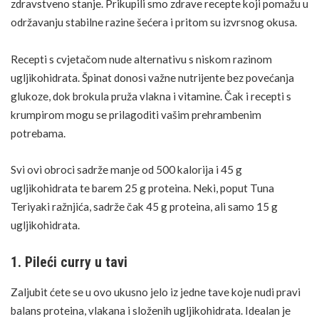
zdravstveno stanje. Prikupili smo zdrave recepte koji pomažu u
održavanju stabilne razine šećera i pritom su izvrsnog okusa.
Recepti s cvjetačom nude alternativu s niskom razinom
ugljikohidrata.
Špinat
donosi važne
nutrijente
bez povećanja
glukoze, dok
brokula
pruža
vlakna
i vitamine. Čak i recepti s
krumpirom mogu se prilagoditi vašim prehrambenim
potrebama.
Svi ovi obroci sadrže manje od 500 kalorija i 45 g
ugljikohidrata te barem 25 g proteina. Neki, poput
Tuna
Teriyaki ražnjića, sadrže čak 45 g proteina, ali samo 15 g
ugljikohidrata.
1. Pileći curry u tavi
Zaljubit ćete se u ovo ukusno jelo iz jedne tave koje nudi pravi
balans proteina, vlakana i složenih ugljikohidrata. Idealan je