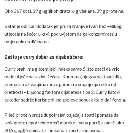
Oko 367 kcal, 39 g ugljikohidrata, 6 g vlakana, 29 g proteina.
Batat je odličan dodatak jer pruža hranjive tvari bez velikog
utjecaja na šećer u krvi, pod uvjetom da ga konzumirate u
umjerenim količinama.
Zašto je curry dobar za dijabetičare:
Curry prah ima glikemijski indeks samo 5,
što znači da vrlo
malo utječe na razinu šećera. Kurkuma, njegov sastavni dio,
prema istraživanjima može pomoći u smanjenju rizika od
pretilosti – ključnog faktora dijabetesa tipa 2. Curry listovi
također sadrže korisne biljne spojeve poput alkaloida i fenola.
Pileći protein pruža dugotrajan osjećaj sitosti i pomaže da
izbjegnete nepotrebne međuobroke. Jedna porcija sadrži oko
30,5 g ugljikohidrata – idealno za prehranu osoba s