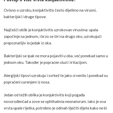
Ovisno o uzroku, konjuktivitis često dijelimo na virusni,
bakterijski i druge tipove.
Najčešći oblik je konjuktivitis uzrokovan virusima: upala
započinje na jednom, i brzo se širi na drugo oko, uzrokujući
prepoznatljiv iscjedak iz oka.
Bakterijski se ipak ne mora pojaviti u oba, već ponekad samo u
jednom oku. Također je popraćen sluzi i iritacijom.
Alergijski tipovi uzrokuju i svrbež te jako
crvenilo
i ponekad su
popraćeni curenjem iz nosa.
Jedan od težih oblika je konjuktivitis koji pogađa
novorođenčad a zove se ophthalmia neonatorum. Iako je ova
vrsta upale rijetka, potrebno je odmah liječiti dijete kako ne bi