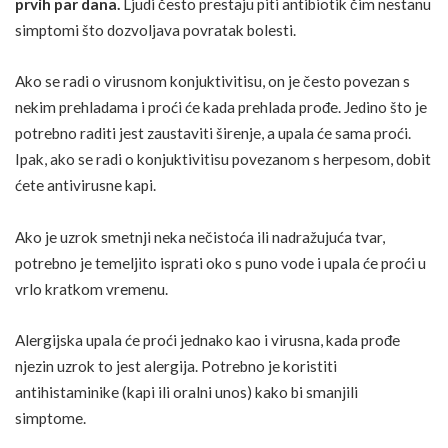
prvih par dana.
Ljudi često prestaju piti antibiotik čim nestanu
simptomi što dozvoljava povratak bolesti.
Ako se radi o virusnom konjuktivitisu, on je često povezan s
nekim prehladama i proći će kada prehlada prođe. Jedino što je
potrebno raditi jest zaustaviti širenje, a upala će sama proći.
Ipak, ako se radi o konjuktivitisu povezanom s
herpesom
, dobit
ćete antivirusne kapi.
Ako je uzrok smetnji neka nečistoća ili nadražujuća tvar,
potrebno je temeljito isprati oko s puno vode i upala će proći u
vrlo kratkom vremenu.
Alergijska upala će proći jednako kao i virusna, kada prođe
njezin uzrok to jest
alergija
. Potrebno je koristiti
antihistaminike (kapi ili oralni unos) kako bi smanjili
simptome.