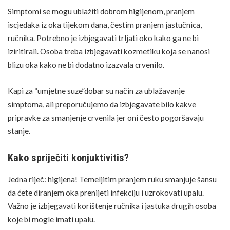
Simptomi se mogu ublažiti dobrom higijenom, pranjem
iscjedaka iz oka tijekom dana, čestim pranjem jastučnica,
ručnika. Potrebno je izbjegavati trljati oko kako ga ne bi
iziritirali. Osoba treba izbjegavati kozmetiku koja se nanosi
blizu oka kako ne bi dodatno izazvala crvenilo.
Kapi za “umjetne suze”dobar su način za ublažavanje
simptoma, ali preporučujemo da izbjegavate bilo kakve
pripravke za smanjenje crvenila jer oni često pogoršavaju
stanje.
Kako spriječiti konjuktivitis?
Jedna riječ:
higijena
! Temeljitim pranjem ruku smanjuje šansu
da ćete diranjem oka prenijeti infekciju i uzrokovati upalu.
Važno je izbjegavati korištenje ručnika i jastuka drugih osoba
koje bi mogle imati upalu.