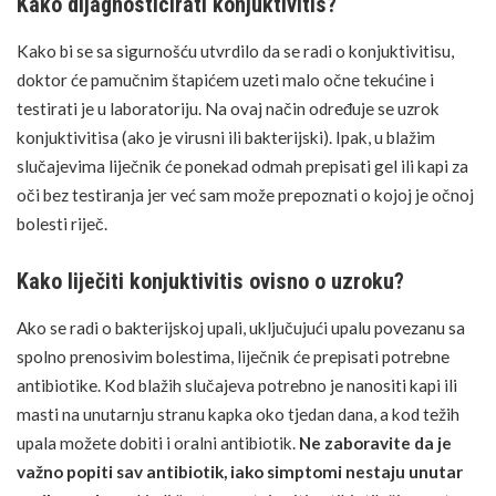
Kako dijagnosticirati konjuktivitis?
Kako bi se sa sigurnošću utvrdilo da se radi o konjuktivitisu,
doktor će pamučnim štapićem uzeti malo očne tekućine i
testirati je u laboratoriju. Na ovaj način određuje se uzrok
konjuktivitisa (ako je virusni ili bakterijski). Ipak, u blažim
slučajevima liječnik će ponekad odmah prepisati gel ili kapi za
oči bez testiranja jer već sam može prepoznati o kojoj je očnoj
bolesti riječ.
Kako liječiti konjuktivitis ovisno o uzroku?
Ako se radi o bakterijskoj upali, uključujući upalu povezanu sa
spolno prenosivim bolestima, liječnik će prepisati potrebne
antibiotike. Kod blažih slučajeva potrebno je nanositi kapi ili
masti na unutarnju stranu kapka oko tjedan dana, a kod težih
upala možete dobiti i oralni antibiotik.
Ne zaboravite da je
važno popiti sav antibiotik, iako simptomi nestaju unutar