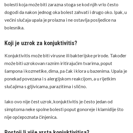
bolesti koja može biti zarazna stoga se kod njih vrlo često
dogodi da nakon jednog oka bolest zahvati i drugo oko. Ipak, u
većini slučaja upala je prolazna i ne ostavlja posljedice na
bolesnika.
Koji je uzrok za konjuktivitis?
FOTO: UNSPLASH
Konjuktivitis može biti virusne ili bakterijske prirode. Također
može biti uzrokovan raznim iritirajućim tvarima, poput
šampona i kozmetike, dima, pa čak i klora u bazenima. Upala je
ponekad povezana i s alergijskom reakcijom, a u rijetkim
slučajima s gljivicama, parazitima i slično.
Iako ovo nije čest uzrok, konjuktivitis je često jedan od
simptoma neke
spolne bolesti
poput
gonoreje
i klamidije što
nije općepoznata činjenica.
Postoji li više vrsta konjuktivitisa?