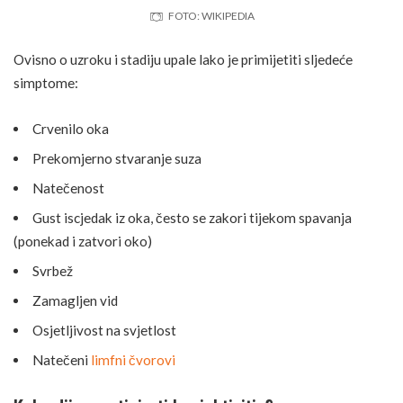
FOTO: WIKIPEDIA
Ovisno o uzroku i stadiju upale lako je primijetiti sljedeće
simptome:
Crvenilo oka
Prekomjerno stvaranje suza
Natečenost
Gust iscjedak iz oka, često se zakori tijekom spavanja
(ponekad i zatvori oko)
Svrbež
Zamagljen vid
Osjetljivost na svjetlost
Natečeni
limfni čvorovi