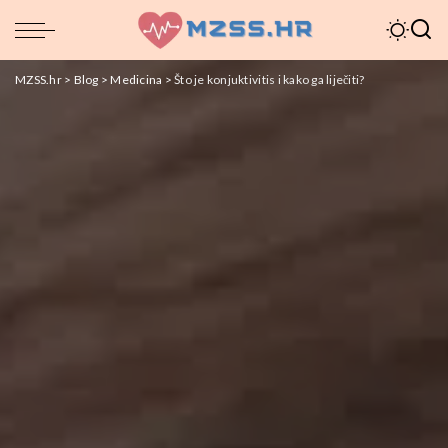
MZSS.hr
>
Blog
>
Medicina
>
Što je konjuktivitis i kako ga liječiti?