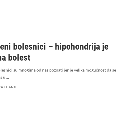
eni bolesnici – hipohondrija je
na bolest
lesnici su mnogima od nas poznati jer je velika mogućnost da se
as u
...
ZA ČITANJE