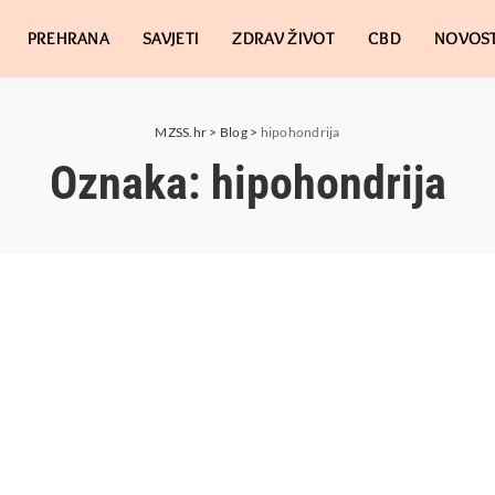
PREHRANA
SAVJETI
ZDRAV ŽIVOT
CBD
NOVOST
MZSS.hr
>
Blog
>
hipohondrija
Oznaka:
hipohondrija