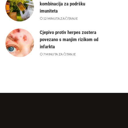
kombinacija za podršku
imuniteta
12 MINUTA ZA ČITANJE
Cjepivo protiv herpes zostera
povezano s manjim rizikom od
infarkta
7 MINUTA ZA ČITANJE