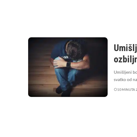
Umišlj
ozbilj
Umišljeni bo
svatko od n
10 MINUTA 