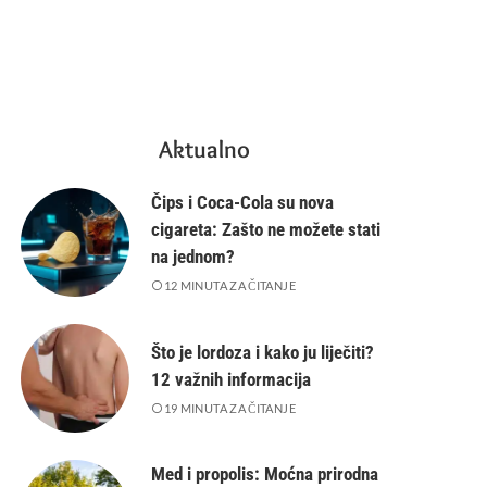
Aktualno
Čips i Coca-Cola su nova
cigareta: Zašto ne možete stati
na jednom?
12 MINUTA ZA ČITANJE
Što je lordoza i kako ju liječiti?
12 važnih informacija
19 MINUTA ZA ČITANJE
Med i propolis: Moćna prirodna