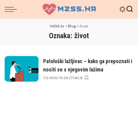
MZSS.hr
>
Blog
>
život
Oznaka:
život
Patološki lažljivac – kako ga prepoznati i
nositi se s njegovim lažima
6 MINUTA ZA ČITANJE