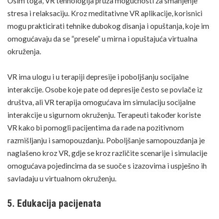
Osim toga, VR tehnologija pruža mogućnosti za smanjenje
stresa i relaksaciju. Kroz meditativne VR aplikacije, korisnici
mogu prakticirati tehnike dubokog disanja i opuštanja, koje im
omogućavaju da se “presele” u mirna i opuštajuća virtualna
okruženja.
VR ima ulogu i u terapiji depresije i poboljšanju socijalne
interakcije. Osobe koje pate od depresije često se povlače iz
društva, ali VR terapija omogućava im simulaciju socijalne
interakcije u sigurnom okruženju. Terapeuti također koriste
VR kako bi pomogli pacijentima da rade na pozitivnom
razmišljanju i samopouzdanju. Poboljšanje samopouzdanja je
naglašeno kroz VR, gdje se kroz različite scenarije i simulacije
omogućava pojedincima da se suoče s izazovima i uspješno ih
savladaju u virtualnom okruženju.
5. Edukacija pacijenata