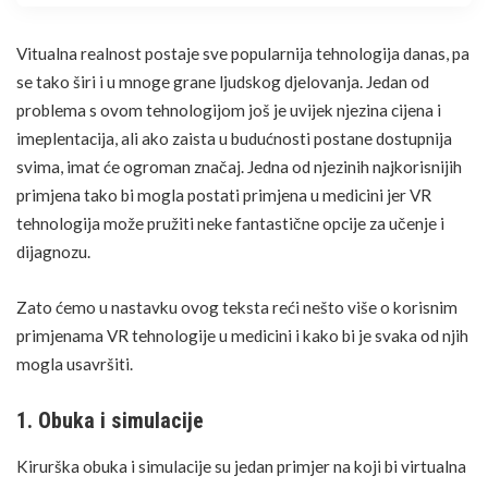
Vitualna realnost postaje sve popularnija tehnologija danas, pa
se tako širi i u mnoge grane ljudskog djelovanja. Jedan od
problema s ovom tehnologijom još je uvijek njezina cijena i
imeplentacija, ali ako zaista u budućnosti postane dostupnija
svima, imat će ogroman značaj. Jedna od njezinih najkorisnijih
primjena tako bi mogla postati primjena u medicini jer VR
tehnologija može pružiti neke fantastične opcije za učenje i
dijagnozu.
Zato ćemo u nastavku ovog teksta reći nešto više o korisnim
primjenama VR tehnologije u medicini i kako bi je svaka od njih
mogla usavršiti.
1. Obuka i simulacije
Kirurška obuka i simulacije su jedan primjer na koji bi virtualna