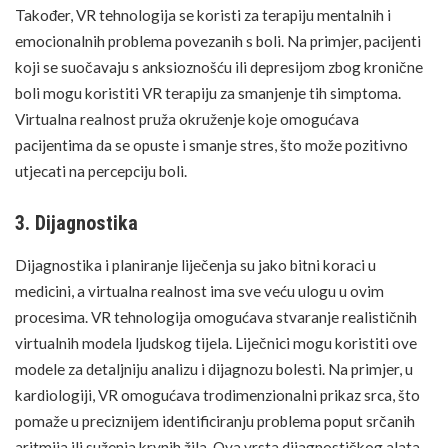
Također, VR tehnologija se koristi za terapiju mentalnih i
emocionalnih problema povezanih s boli. Na primjer, pacijenti
koji se suočavaju s anksioznošću ili
depresijom
zbog kronične
boli mogu koristiti VR terapiju za smanjenje tih simptoma.
Virtualna realnost pruža okruženje koje omogućava
pacijentima da se opuste i smanje
stres
, što može pozitivno
utjecati na percepciju boli.
3. Dijagnostika
Dijagnostika i planiranje
liječenja
su jako bitni koraci u
medicini, a virtualna realnost ima sve veću ulogu u ovim
procesima. VR tehnologija omogućava stvaranje realističnih
virtualnih modela ljudskog tijela. Liječnici mogu koristiti ove
modele za detaljniju analizu i dijagnozu bolesti. Na primjer, u
kardiologiji, VR omogućava trodimenzionalni prikaz srca, što
pomaže u preciznijem identificiranju problema poput srčanih
aritmija ili suženja krvnih žila. Ova vrsta dijagnostičkog alata