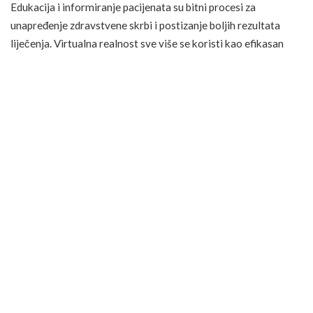
Edukacija i informiranje pacijenata su bitni procesi za
unapređenje zdravstvene skrbi i postizanje boljih rezultata
liječenja. Virtualna realnost sve više se koristi kao efikasan
alat za pružanje obrazovnih i informativnih sadržaja
pacijentima na različite načine.
Kroz VR tehnologiju, pacijenti dobivaju pristup bogatim i
interaktivnim edukativnim sadržajima. Na primjer, pacijenti
mogu koristiti VR kako bi istraživali virtualne modele tijela i
bolje razumjeli svoje anatomske strukture i funkcije. Ovo je
posebno korisno za pacijente koji trebaju detaljnije razumjeti
svoje medicinsko stanje ili planirani tretman.
Osim toga, VR se koristi za pružanje informacija o specifičnim
bolestima, tretmanima i postupcima. Pacijenti mogu koristiti
VR kako bi pregledavali virtualne resurse s informativnim
video sadržajima, grafovima i dijagramima, koji im pomažu da