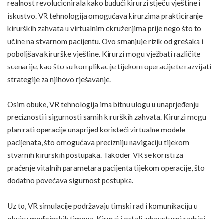
realnost revolucionirala kako budući kirurzi stječu vještine i
iskustvo. VR tehnologija omogućava kirurzima prakticiranje
kirurških zahvata u virtualnim okruženjima prije nego što to
učine na stvarnom pacijentu. Ovo smanjuje rizik od grešaka i
poboljšava kirurške vještine. Kirurzi mogu vježbati različite
FOTO: SHUTTERSTOCK
scenarije, kao što su komplikacije tijekom operacije te razvijati
strategije za njihovo rješavanje.
Osim obuke, VR tehnologija ima bitnu ulogu u unaprjeđenju
preciznosti i sigurnosti samih kirurških zahvata. Kirurzi mogu
planirati operacije unaprijed koristeći virtualne modele
pacijenata, što omogućava precizniju navigaciju tijekom
stvarnih kirurških postupaka. Također, VR se koristi za
praćenje vitalnih parametara pacijenta tijekom operacije, što
dodatno povećava sigurnost postupka.
Uz to, VR simulacije podržavaju timski rad i komunikaciju u
okviru medicinskih timova. Kirurzi i ostali zdravstveni radnici