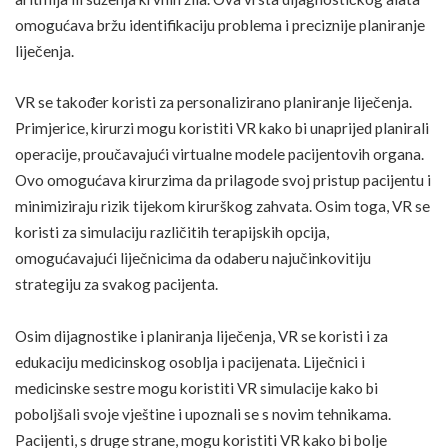
omogućava bržu identifikaciju problema i preciznije planiranje
liječenja.
VR se također koristi za personalizirano planiranje liječenja.
Primjerice, kirurzi mogu koristiti VR kako bi unaprijed planirali
operacije, proučavajući virtualne modele pacijentovih organa.
Ovo omogućava kirurzima da prilagode svoj pristup pacijentu i
minimiziraju rizik tijekom kirurškog zahvata. Osim toga, VR se
koristi za simulaciju različitih terapijskih opcija,
omogućavajući liječnicima da odaberu najučinkovitiju
strategiju za svakog pacijenta.
Osim dijagnostike i planiranja liječenja, VR se koristi i za
edukaciju medicinskog osoblja i pacijenata. Liječnici i
medicinske sestre mogu koristiti VR simulacije kako bi
poboljšali svoje vještine i upoznali se s novim tehnikama.
Pacijenti, s druge strane, mogu koristiti VR kako bi bolje