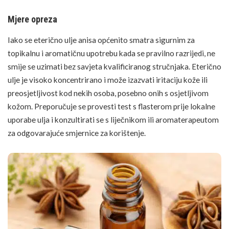
Mjere opreza
Iako se eterično ulje anisa općenito smatra sigurnim za
topikalnu i aromatičnu upotrebu kada se pravilno razrijedi, ne
smije se uzimati bez savjeta kvalificiranog stručnjaka. Eterično
ulje je visoko koncentrirano i može izazvati iritaciju kože ili
preosjetljivost kod nekih osoba, posebno onih s osjetljivom
kožom. Preporučuje se provesti test s flasterom prije lokalne
uporabe ulja i konzultirati se s liječnikom ili aromaterapeutom
za odgovarajuće smjernice za korištenje.