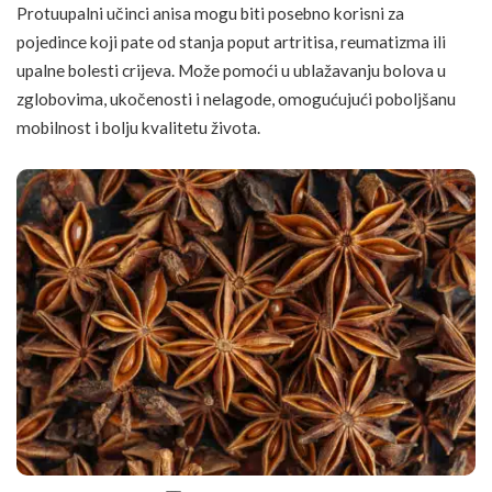
Protuupalni učinci anisa mogu biti posebno korisni za
pojedince koji pate od stanja poput artritisa, reumatizma ili
upalne bolesti crijeva. Može pomoći u ublažavanju bolova u
zglobovima, ukočenosti i nelagode, omogućujući poboljšanu
mobilnost i bolju kvalitetu života.