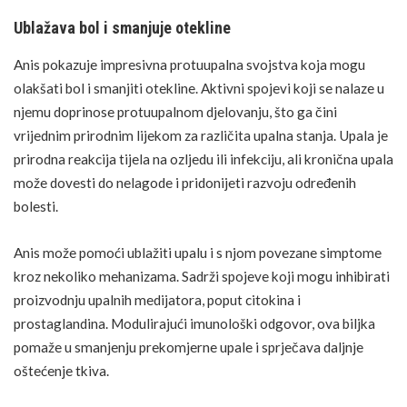
Ublažava bol i smanjuje otekline
Anis pokazuje impresivna protuupalna svojstva koja mogu
olakšati bol i smanjiti otekline. Aktivni spojevi koji se nalaze u
njemu doprinose protuupalnom djelovanju, što ga čini
vrijednim prirodnim lijekom za različita upalna stanja. Upala je
prirodna reakcija tijela na ozljedu ili infekciju, ali kronična upala
može dovesti do nelagode i pridonijeti razvoju određenih
bolesti.
Anis može pomoći ublažiti upalu i s njom povezane simptome
kroz nekoliko mehanizama. Sadrži spojeve koji mogu inhibirati
proizvodnju upalnih medijatora, poput citokina i
prostaglandina. Modulirajući imunološki odgovor, ova biljka
pomaže u smanjenju prekomjerne upale i sprječava daljnje
oštećenje tkiva.