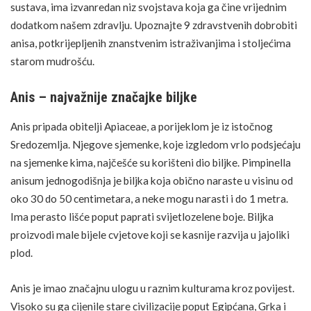
sustava, ima izvanredan niz svojstava koja ga čine vrijednim
dodatkom našem zdravlju. Upoznajte 9 zdravstvenih dobrobiti
anisa, potkrijepljenih znanstvenim istraživanjima i stoljećima
starom mudrošću.
Anis – najvažnije značajke biljke
FOTO: SHUTTERSTOCK
Anis pripada obitelji Apiaceae, a porijeklom je iz istočnog
Sredozemlja. Njegove
sjemenke
, koje izgledom vrlo podsjećaju
na sjemenke kima, najčešće su korišteni dio biljke. Pimpinella
anisum jednogodišnja je biljka koja obično naraste u visinu od
oko 30 do 50 centimetara, a neke mogu narasti i do 1 metra.
Ima perasto lišće poput paprati svijetlozelene boje. Biljka
proizvodi male bijele cvjetove koji se kasnije razvija u jajoliki
plod.
Anis je imao značajnu ulogu u raznim kulturama kroz povijest.
Visoko su ga cijenile stare civilizacije poput Egipćana, Grka i