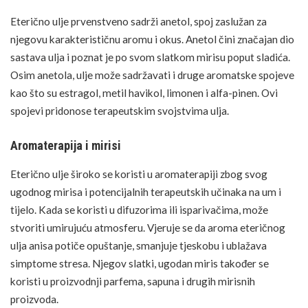
Eterično ulje prvenstveno sadrži anetol, spoj zaslužan za
njegovu karakterističnu aromu i okus. Anetol čini značajan dio
sastava ulja i poznat je po svom slatkom mirisu poput sladića.
Osim anetola, ulje može sadržavati i druge aromatske spojeve
kao što su estragol, metil havikol, limonen i alfa-pinen. Ovi
spojevi pridonose terapeutskim svojstvima ulja.
Aromaterapija i mirisi
Eterično ulje široko se koristi u aromaterapiji zbog svog
ugodnog mirisa i potencijalnih terapeutskih učinaka na um i
tijelo. Kada se koristi u difuzorima ili isparivačima, može
stvoriti umirujuću atmosferu. Vjeruje se da aroma eteričnog
ulja anisa potiče opuštanje, smanjuje tjeskobu i ublažava
simptome stresa. Njegov slatki, ugodan miris također se
koristi u proizvodnji parfema, sapuna i drugih mirisnih
proizvoda.