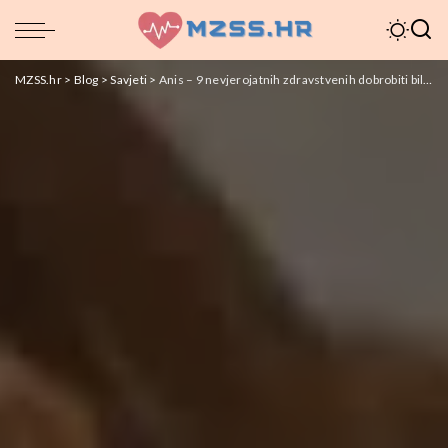
MZSS.hr
>
Blog
>
Savjeti
>
Anis – 9 nevjerojatnih zdravstvenih dobrobiti biljnog čuda