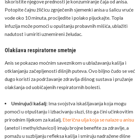
iskoristite njegove prednosti je konzumiranje čaja od anisa.
Potopite čajnu žličicu zgnječenih sjemenki anisa u šalicu vruće
vode oko 10 minuta, procijedite i polako pijuckajte. Topla
infuzija može pomoći u opuštanju probavnih mišića, ublažiti
nadutost i umiriti uznemireni
želudac
.
Olakšava respiratorne smetnje
Anis se pokazao moćnim saveznikom u ublažavanju kašlja i
otklanjanju začepljenosti dišnjih puteva. Ovo biljno čudo se već
dugo koristi za podržavanje zdravlja dišnog sustava i pružanje
olakšanja od uobičajenih respiratornih bolesti.
Umirujući kašalj:
Ima svojstva iskašljavanja koja mogu
pomoći u otpuštanju i izbacivanju sluzi, što ga čini učinkovitim
prirodnim lijekom za kašalj.
Eterična ulja koja se nalaze u anisu
(anetol i methylchavicol) imaju brojne benefite za zdravlje, a
pomažu u suzbijanju refleksa kašlja i smiruju nadražene dišne