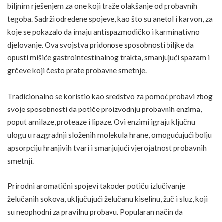
biljnim rješenjem za one koji traže olakšanje od probavnih
tegoba. Sadrži određene spojeve, kao što su anetol i karvon, za
koje se pokazalo da imaju antispazmodičko i karminativno
djelovanje. Ova svojstva pridonose sposobnosti biljke da
opusti mišiće gastrointestinalnog trakta, smanjujući spazam i
grčeve koji često prate probavne smetnje.
Tradicionalno se koristio kao sredstvo za pomoć probavi zbog
svoje sposobnosti da potiče proizvodnju probavnih enzima,
poput
amilaze
, proteaze i lipaze. Ovi enzimi igraju ključnu
ulogu u razgradnji složenih molekula hrane, omogućujući bolju
apsorpciju hranjivih tvari i smanjujući vjerojatnost probavnih
smetnji.
Prirodni aromatični spojevi također potiču izlučivanje
želučanih sokova, uključujući želučanu kiselinu,
žuč
i sluz, koji
su neophodni za pravilnu probavu. Popularan način da