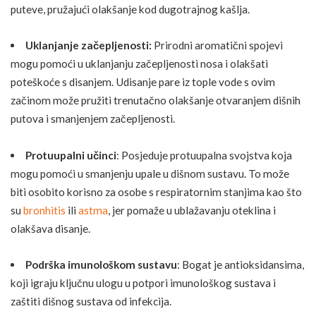
puteve, pružajući olakšanje kod dugotrajnog kašlja.
Uklanjanje začepljenosti:
Prirodni aromatični spojevi
mogu pomoći u uklanjanju začepljenosti nosa i olakšati
poteškoće s disanjem. Udisanje pare iz tople vode s ovim
začinom može pružiti trenutačno olakšanje otvaranjem dišnih
putova i smanjenjem začepljenosti.
Protuupalni učinci
: Posjeduje protuupalna svojstva koja
mogu pomoći u smanjenju upale u dišnom sustavu. To može
biti osobito korisno za osobe s respiratornim stanjima kao što
su
bronhitis
ili
astma
, jer pomaže u ublažavanju oteklina i
olakšava disanje.
Podrška imunološkom sustavu
: Bogat je antioksidansima,
koji igraju ključnu ulogu u potpori imunološkog sustava i
zaštiti dišnog sustava od infekcija.