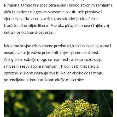
Rimljana. U mnogim mediteranskim i bliskoistočnim zemljama
pića i slastice s njegovim okusom dio kulturnih proslava i
vjerskih svetkovina. Izraziti okus također je uključen u
tradicionalne biljne likere i žestoka pića, pridonoseći njihovoj
kulturnoj i kulinarskoj baštini.
Iako ima brojne zdravstvene prednosti, kao i svaka biljka ima i
nuspojave te je važno pripremiti mjere predostrožnosti.
Alergijske reakcije
mogu se manifestirati kao kožni osip,
svrbež ili respiratorni simptomi. Trudnice bi trebale biti
oprezne pri konzumiranju ove biljke jer visoke doze mogu
potencijalno stimulirati kontrakcije maternice.