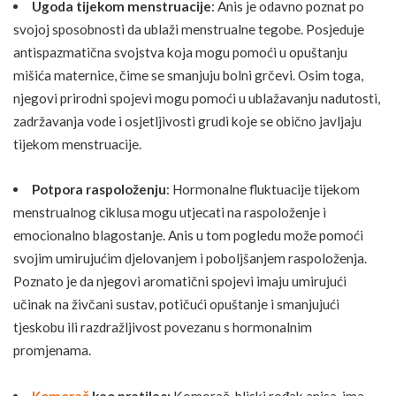
Ugoda tijekom menstruacije
: Anis je odavno poznat po
svojoj sposobnosti da ublaži menstrualne tegobe. Posjeduje
antispazmatična svojstva koja mogu pomoći u opuštanju
mišića maternice, čime se smanjuju bolni grčevi. Osim toga,
njegovi prirodni spojevi mogu pomoći u ublažavanju nadutosti,
zadržavanja vode i osjetljivosti grudi koje se obično javljaju
tijekom menstruacije.
Potpora raspoloženju
: Hormonalne fluktuacije tijekom
menstrualnog ciklusa mogu utjecati na raspoloženje i
emocionalno blagostanje. Anis u tom pogledu može pomoći
svojim umirujućim djelovanjem i poboljšanjem raspoloženja.
Poznato je da njegovi aromatični spojevi imaju umirujući
učinak na živčani sustav, potičući opuštanje i smanjujući
tjeskobu ili razdražljivost povezanu s hormonalnim
promjenama.
Komorač
kao pratilac:
Komorač, bliski rođak anisa, ima