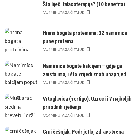
Što liječi talasoterapija? (10 benefita)
14 MINUTA ZA ČITANJE
Hrana bogata proteinima: 32 namirnice
pune proteina
14 MINUTA ZA ČITANJE
Namirnice bogate kalcijem – gdje ga
zaista ima, i što vrijedi znati unaprijed
13 MINUTA ZA ČITANJE
Vrtoglavica (vertigo): Uzroci i 7 najboljih
prirodnih rješenja
14 MINUTA ZA ČITANJE
Crni češnjak: Podrijetlo, zdravstvena