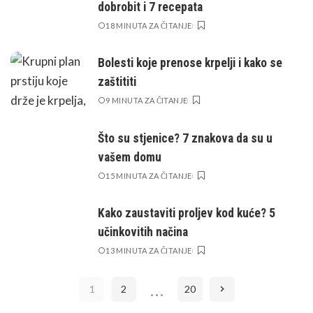
dobrobit i 7 recepata
18 MINUTA ZA ČITANJE
Bolesti koje prenose krpelji i kako se
zaštititi
9 MINUTA ZA ČITANJE
Što su stjenice? 7 znakova da su u
vašem domu
15 MINUTA ZA ČITANJE
Kako zaustaviti proljev kod kuće? 5
učinkovitih načina
13 MINUTA ZA ČITANJE
…
1
2
20