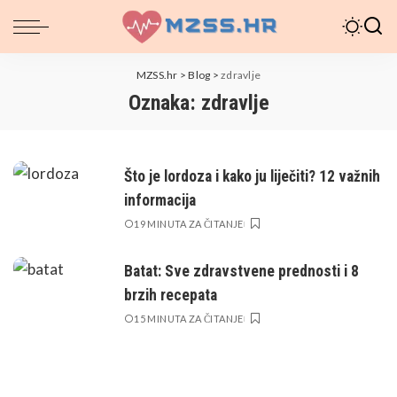
MZSS.hr
>
Blog
>
zdravlje
Oznaka:
zdravlje
Što je lordoza i kako ju liječiti? 12 važnih
informacija
19 MINUTA ZA ČITANJE
Batat: Sve zdravstvene prednosti i 8
brzih recepata
15 MINUTA ZA ČITANJE