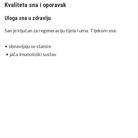
Kvaliteta sna i oporavak
Uloga sna u zdravlju
San je ključan za regeneraciju tijela i uma. Tijekom sna:
• obnavljaju se stanice
• jača imunološki sustav
• reguliraju se
hormoni
Nedostatak sna može dugoročno povećati rizik od kroničnih
bolesti.
Prevencija i zdrave navike
Kako spriječiti zdravstvene probleme
Prevencija je najvažniji korak u očuvanju zdravlja. Ona
uključuje: