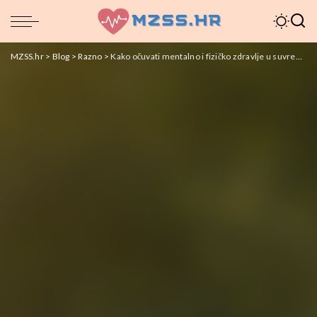
MZSS.hr
>
Blog
>
Razno
>
Kako očuvati mentalno i fizičko zdravlje u suvremenom načinu života