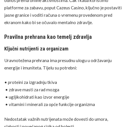
odnos prema online aktivnostima. Čak i kada koristimo
platforme za zabavu, poput
Cazeus Casino
, ključno je postaviti
jasne granice i voditi računa o vremenu provedenom pred
ekranom kako bi se očuvalo
mentalno zdravlje
.
Pravilna prehrana kao temelj zdravlja
Ključni nutrijenti za organizam
Uravnotežena
prehrana
ima presudnu ulogu u održavanju
energije i imuniteta. Tijelu su potrebni:
• proteini za izgradnju tkiva
•
zdrave masti
za rad mozga
•
ugljikohidrati
kao izvor energije
•
vitamini i minerali
za opće funkcije organizma
Nedostatak važnih
nutrijenata
može dovesti do umora,
slabosti i povećanog rizika od bolesti.