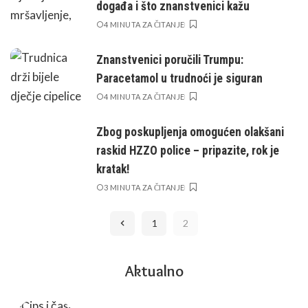
događa i što znanstvenici kažu
4 MINUTA ZA ČITANJE
Znanstvenici poručili Trumpu:
Paracetamol u trudnoći je siguran
4 MINUTA ZA ČITANJE
Zbog poskupljenja omogućen olakšani
raskid HZZO police – pripazite, rok je
kratak!
3 MINUTA ZA ČITANJE
1
2
Aktualno