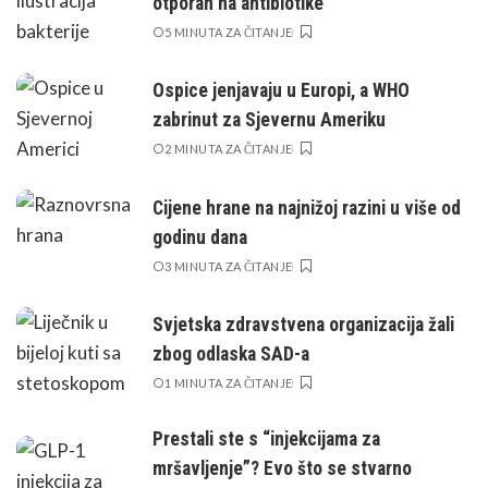
otporan na antibiotike
5 MINUTA ZA ČITANJE
Ospice jenjavaju u Europi, a WHO
zabrinut za Sjevernu Ameriku
2 MINUTA ZA ČITANJE
Cijene hrane na najnižoj razini u više od
godinu dana
3 MINUTA ZA ČITANJE
Svjetska zdravstvena organizacija žali
zbog odlaska SAD-a
1 MINUTA ZA ČITANJE
Prestali ste s “injekcijama za
mršavljenje”? Evo što se stvarno