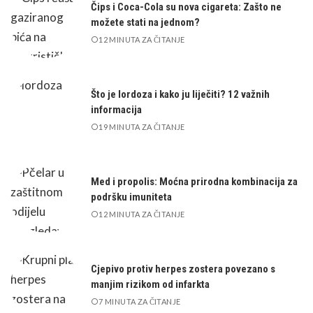
Čips i Coca-Cola su nova cigareta: Zašto ne
možete stati na jednom?
12 MINUTA ZA ČITANJE
Što je lordoza i kako ju liječiti? 12 važnih
informacija
19 MINUTA ZA ČITANJE
Med i propolis: Moćna prirodna kombinacija za
podršku imuniteta
12 MINUTA ZA ČITANJE
Cjepivo protiv herpes zostera povezano s
manjim rizikom od infarkta
7 MINUTA ZA ČITANJE