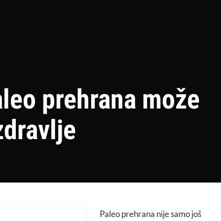
aleo prehrana može
zdravlje
Paleo
prehrana
nije samo još