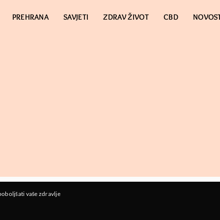
PREHRANA
SAVJETI
ZDRAV ŽIVOT
CBD
NOVOST
oboljšati vaše zdravlje