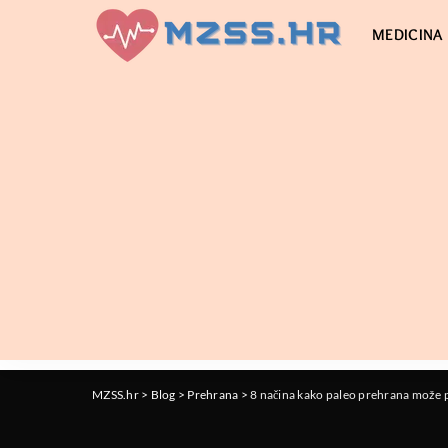
MEDICINA
MZSS.hr
>
Blog
>
Prehrana
>
8 načina kako paleo prehrana može p