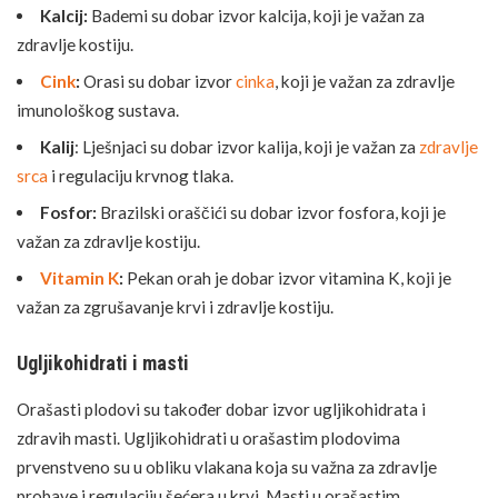
Kalcij:
Bademi su dobar izvor kalcija, koji je važan za
zdravlje kostiju.
Cink
:
Orasi su dobar izvor
cinka
, koji je važan za zdravlje
imunološkog sustava.
Kalij
: Lješnjaci su dobar izvor kalija, koji je važan za
zdravlje
srca
i regulaciju krvnog tlaka.
Fosfor:
Brazilski oraščići su dobar izvor fosfora, koji je
važan za zdravlje kostiju.
Vitamin K
:
Pekan orah je dobar izvor vitamina K, koji je
važan za zgrušavanje krvi i zdravlje kostiju.
Ugljikohidrati i masti
Orašasti plodovi su također dobar izvor ugljikohidrata i
zdravih masti.
Ugljikohidrati
u orašastim plodovima
prvenstveno su u obliku vlakana koja su važna za zdravlje
probave i regulaciju šećera u krvi. Masti u orašastim