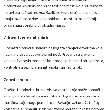
plodovima prvenstveno su nezasićene masti koje su važne za
zdravlje srca i rad mozga. Različite vrste orašastih plodova
imaju različite razine ugljikohidrata i masti, a makadamija
orasi imaju posebno visok udio masti.
Zdravstvene dobrobiti
Orašasti plodovi su namirnica bogata hranjivim tvarima koja
nudi mnoge zdravstvene prednosti. Prepune su proteina,
vlakana i zdravih masnoća koje mogu poboljšati zdravlje srca,
kontrolirati težinu, smanjiti upalu i spriječiti rak.
Zdravlje srca
Orašasti plodovi su hrana zdrava za srce koja može pomoći u
smanjenju rizika od srčanih bolesti. Bogate su nezasićenim
mastima koje mogu pomoći u snižavanju razine LDL (lošeg)
kolesterola i smanjiti rizik od razvoja metaboličkog sindroma.