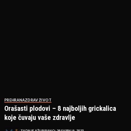
PREHRANA
ZDRAV ŽIVOT
Orašasti plodovi – 8 najboljih grickalica
koje čuvaju vaše zdravlje
ZADNJE AŽURIRANO: 29 SVIBNJA, 2025