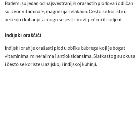
Bademi su jedan od najsvestranijih orašastih plodova i odličan
su izvor vitamina E, magnezija i vlakana. Često se koriste u
pečenju i kuhanju, a mogu se jesti sirovi, pečeni ili soljeni.
Indijski oraščići
Indijski orah je orašasti plod u obliku bubrega koji je bogat
vitaminima, mineralima i antioksidansima. Slatkastog su okusa
i često se koriste u azijskoj i indijskoj kuhinji.