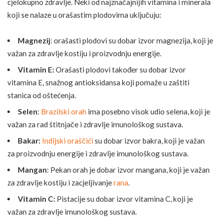
cjelokupno zdravlje. Neki od najznačajnijih vitamina i minerala
koji se nalaze u orašastim plodovima uključuju:
Magnezij
: orašasti plodovi su dobar izvor magnezija, koji je
važan za zdravlje kostiju i proizvodnju energije.
Vitamin E:
Orašasti plodovi također su dobar izvor
vitamina E, snažnog antioksidansa koji pomaže u zaštiti
stanica od oštećenja.
Selen
:
Brazilski orah
ima posebno visok udio selena, koji je
važan za rad štitnjače i zdravlje imunološkog sustava.
Bakar:
Indijski oraščići
su dobar izvor bakra, koji je važan
za proizvodnju energije i zdravlje imunološkog sustava.
Mangan
: Pekan orah je dobar izvor mangana, koji je važan
za zdravlje kostiju i zacjeljivanje
rana
.
Vitamin C:
Pistacije su dobar izvor vitamina C, koji je
važan za zdravlje imunološkog sustava.