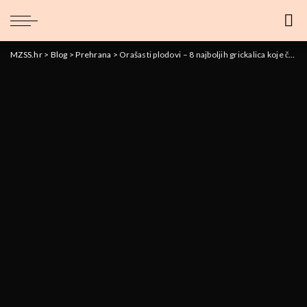
MZSS.hr
>
Blog
>
Prehrana
>
Orašasti plodovi – 8 najboljih grickalica koje čuvaju vaše zdravlje