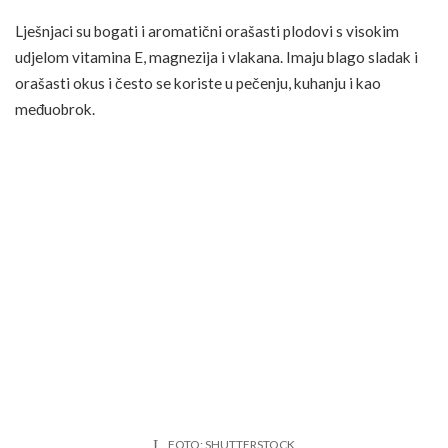
Lješnjaci su bogati i aromatični orašasti plodovi s visokim
udjelom vitamina E, magnezija i vlakana. Imaju blago sladak i
orašasti okus i često se koriste u pečenju, kuhanju i kao
međuobrok.
FOTO: SHUTTERSTOCK