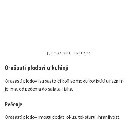
FOTO: SHUTTERSTOCK
Orašasti plodovi u kuhinji
Orašasti plodovi su sastojci koji se mogu koristiti u raznim
jelima, od pečenja do salata i juha.
Pečenje
Orašasti plodovi mogu dodati okus, teksturu i hranjivost
pekarskim proizvodima. Mogu se koristiti kao preljev,
umiješati u tijesto ili samljeti u zamjenu za brašno. Kod pečenja