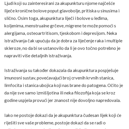
Ljudi koji su zainteresirani za akupunkturu njome najčešće
liječe kronične bolove poput glavobolje, pritiska u
sinusima
i
slično. Osim toga, akupunktura liječi i
bolove u leđima
,
koljenima, menstrualne grčeve, migrene te može pomoći s
alergijama, osteoartritisom, tjeskobom i depresijom. Neka
istraživanja čak upućuju da je dobra za liječenje raka i multiple
skleroze, no da bi se ustanovilo da li je ovo točno potrebno je
napraviti više detaljnih istraživanja.
Istraživanja su također dokazala da akupunktura pospješuje
imunosni sustav, povećavajući broj crvenih krvnih stanica,
limfocita i stanica ubojica koji nas brane do patogena. Očito je
da nije sve samo izmišljotina ili neka filozofija koja se kroz
godine uspjela provući jer znanost nije dovoljno napredovala.
Iako ne postoje dokazi da je akupunktura čudesan lijek koji će
riješiti sve vaše probleme, postoje dokazi da se radi o