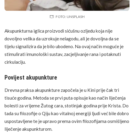
FOTO: UNSPLASH
Akupunkturna iglica proizvodi sićušnu ozljedu koja nije
dovoljno velika da uzrokuje nelagodu, ali je dovoljna da se
tijelu signalizira da je bilo ubodeno. Na ovaj način moguće je
stimulirati imunološki sustav, zacjeljivanje
rana
i potaknuti
cirkulaciju.
Povijest akupunkture
Drevna praksa akupunkture započela je u Kini prije čak tri
tisuće godina. Metoda se prvi puta opisuje kao način liječenja
bolesti za vrijeme Žutog cara, stotinjak godina prije Krista. Do
tada su filozofije o Qiju kao vitalnoj energiji ljudi već bile dobro
uspostavljene te je upravo prema ovim filozofijama osmišljeno
liječenje akupunkturom
.