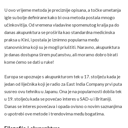
U ovo vrijeme metoda je preciznije opisana, a točke umetanja
igle su bolje definirane kako bi ova metoda postala mnogo
učinkovitija. Od vremena vladavine spomenutog kralja pa do
danas akupunktura se proširila kao standardna medicinska
praksa u Kini, i postala je iznimno popularna među
stanovnicima koji su je mogli priuštiti. Naravno, akupunktura
je danas dostupna širem pučanstvu, ali moramo dobro birati
kome ćemo se dati u ruke!
Europa se upoznaje s akupunkturom tek u 17. stoljeću kada je
jedan od liječnika koji je radio za East India Company prvi puta
susreo ovu tehniku u Japanu. Ona je na popularnosti dobila tek
u 19. stoljeću kada se povećao interes u SAD-u i Britaniji.
Danas se interes povećava i opada ovisno o novim saznanjima
o upotrebi ove metode i trendovima među bogatima.