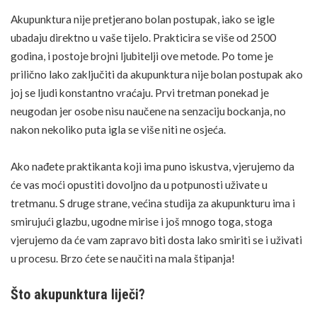
Akupunktura nije pretjerano bolan postupak, iako se igle
ubadaju direktno u vaše tijelo. Prakticira se više od 2500
godina, i postoje brojni ljubitelji ove metode. Po tome je
prilično lako zaključiti da akupunktura nije bolan postupak ako
joj se ljudi konstantno vraćaju. Prvi tretman ponekad je
neugodan jer osobe nisu naučene na senzaciju bockanja, no
nakon nekoliko puta igla se više niti ne osjeća.
Ako nađete praktikanta koji ima puno
iskustva
, vjerujemo da
će vas moći opustiti dovoljno da u potpunosti uživate u
tretmanu. S druge strane, većina studija za akupunkturu ima i
smirujući glazbu, ugodne mirise i još mnogo toga, stoga
vjerujemo da će vam zapravo biti dosta lako smiriti se i uživati
u procesu. Brzo ćete se naučiti na mala štipanja!
Što akupunktura liječi?