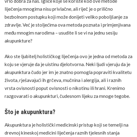
vrlo dobra za nas. Iglice koje se koriste kod ove metode
liječenja mnogima nisu privlačne, ali riječ je o prilično
bezbolnom postupku koji može donijeti veliko poboljšanje za
zdravlje. Već je stoljećima ova metoda poznata i primjenjivana
među mnogim narodima – usudite li se vi na jednu sesiju
akupunkture?
Ako ste ljubitelj holističkog liječenja ovo je jedna od metoda za
koju se vjeruje da je uistinu djelotvorna. Neki ljudi vjeruju da je
akupunktura čudo jer im je znatno pomogla popraviti kvalitetu
života, rješavajući ih grčeva, mučnina i
alergija
, ali i raznih
vrsta ovisnosti poput ovisnosti o nikotinu ili hrani. Krenimo
razgovarati o akupunkturi, čudesnom lijeku za mnoge tegobe.
Što je akupunktura?
Akupunktura je holistički medicinski pristup koji se temelji na
drevnoj kineskoj medicini liječenja raznih tjelesnih stanja