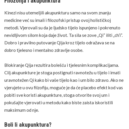
Filozofija i akupunktura
Kinezi nisu utemeljili akupunkturu samo na svom znanju
medicine već su imali i filozofski pristup ovoj holističkoj
metodi. Vjerovali su da je ljudsko tijelo ispunjeno i pokrenuto
nevidljivom silom koja daje život. Ta sila se zove „Qi“ iliti „ch’i“.
Dobro i pravilno putovanje Qija kroz tijelo odražava se na
dobro tjelesno i
mentalno zdravlje
osobe.
Blokiranje Qija rezultira bolešću i tjelesnim komplikacijama.
Cilj akupunkture je stoga postignuti ravnotežu u tijelo i imati
uravnotežen Qi kako bi vaše tijelo kao i um bilo zdravo. Ako ne
vjerujete u ovu filzofiju, moguće je da će placebo efekt kod vas
pobiti sve koristi akupunkture, stoga otvorite svoj um i
pokušajte vjerovati u metodu kako biste zaista iskoristili
maksimum od nje.
Boli li akupunktura?