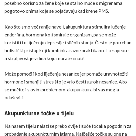
posebno korisno za žene koje se stalno muče s migrenama,
pogotovo onima koje se pojačavaju kad krene PMS.
Kao što smo već ranije naveli, akupunktura stimulira lučenje
endorfina, hormona koji smiruje organizam, pa se može
koristiti i u liječenju depresije i sličnih stanja. Često je potreban
holistički pristup koji kombinira razne praktikante i terapeute,
a strpljivost je vrlina koju morate imati!
Može pomoći i kod liječenja nesanice jer pomaže uravnotežiti
hormone i
smanjiti stres
što je vrlo česti uzrok nesanice. Ako
se mučite i s ovim problemom, akupunktura bi vas mogla
oduševiti.
Akupunkturne točke u tijelu
Na našem tijelu nalazi se preko dvije tisuće točaka pogodnih za
probadanje akupunkturnim iglama. Najčešće točke su one na