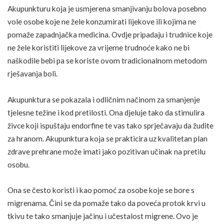
Akupunkturu koja je usmjerena smanjivanju bolova posebno
vole osobe koje ne žele konzumirati lijekove ili kojima ne
pomaže zapadnjačka medicina. Ovdje pripadaju i trudnice koje
ne žele koristiti lijekove za vrijeme trudnoće kako ne bi
naškodile bebi pa se koriste ovom tradicionalnom metodom
rješavanja boli.
Akupunktura se pokazala i odličnim načinom za smanjenje
tjelesne
težine
i kod pretilosti. Ona djeluje tako da stimulira
živce koji ispuštaju endorfine te vas tako sprječavaju da žudite
za hranom. Akupunktura koja se prakticira uz kvalitetan plan
zdrave prehrane može imati jako pozitivan učinak na pretilu
osobu.
Ona se često koristi i kao pomoć za osobe koje se bore s
migrenama. Čini se da pomaže tako da poveća protok krvi u
tkivu te tako smanjuje jačinu i učestalost migrene. Ovo je