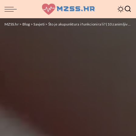
MZSS.hr
>
Blog
>
Savjeti
>
Što je akupunktura i funkcionira li? (10 zanimljivosti)