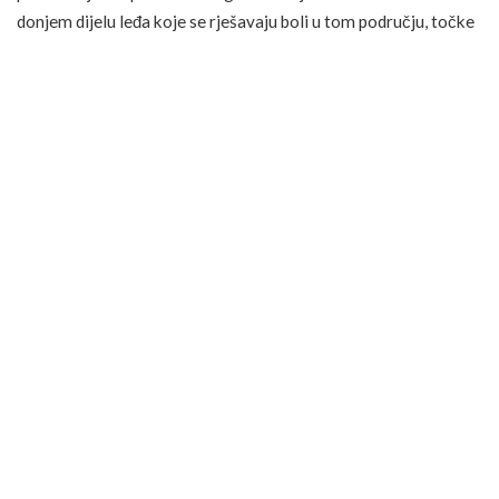
donjem dijelu leđa koje se rješavaju boli u tom području, točke
između obrva koje smanjuju tenziju mišića glave i rješavaju se
migrena, točke oko zgloba koje pomažu s artritisom i slično.
Sve ove točke tvore četrnaest meridijana, a svaki je korišten
za liječenje tegoba povezanih s jednim organom. Jednom kad
naučite o svim točkama u detalje, vidjet ćete da je opcija za
liječenje raznih zdravstvenih problema gotovo beskonačno
mnogo. Nije li to fantastično?
Trebam li započeti akupunkturu?
Akupunktura se koristi samo kod ljudi s medicinskim
tegobama. Ako ste zainteresirani preporučujemo da detaljno
istražite vaše medicinsko stanje i postoji li korist od korištenja
akupunkture u vašem slučaju.