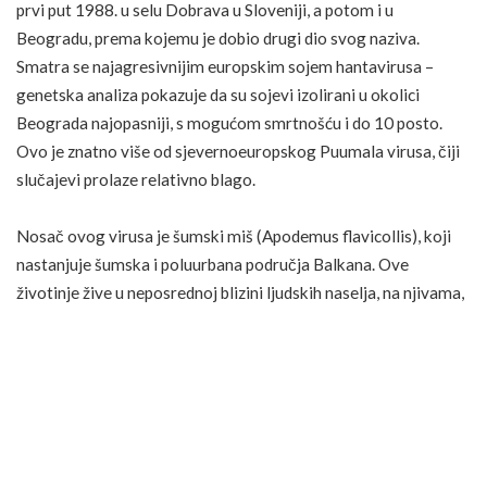
prvi put 1988. u selu Dobrava u Sloveniji, a potom i u
Beogradu, prema kojemu je dobio drugi dio svog naziva.
Smatra se najagresivnijim europskim sojem hantavirusa –
genetska analiza pokazuje da su sojevi izolirani u okolici
Beograda najopasniji, s mogućom smrtnošću i do 10 posto.
Ovo je znatno više od sjevernoeuropskog Puumala virusa, čiji
slučajevi prolaze relativno blago.
Nosač ovog virusa je šumski miš (Apodemus flavicollis), koji
nastanjuje šumska i poluurbana područja Balkana. Ove
životinje žive u neposrednoj blizini ljudskih naselja, na njivama,
u vinogradima, voćnjacima, šumarcima i zapuštenim zdanjima
– čime se objašnjava zašto su seljaci, vojnici i radnici na
otvorenom tradicionalno najrizičnija skupina.
Upravo zbog toga je nedavna hospitalizacija vatrogasca iz
Reșițe koji je boravio u Srbiji privukla toliku pažnju: liječnici