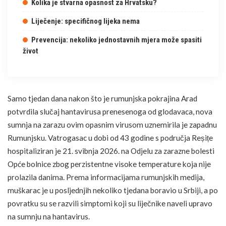
Kolika je stvarna opasnost za Hrvatsku?
Liječenje: specifičnog lijeka nema
Prevencija: nekoliko jednostavnih mjera može spasiti
život
Samo tjedan dana nakon što je rumunjska pokrajina Arad
potvrdila slučaj hantavirusa prenesenoga od glodavaca, nova
sumnja na zarazu ovim opasnim virusom uznemirila je zapadnu
Rumunjsku.
Vatrogasac u dobi od 43 godine s područja Reșițe
hospitaliziran je 21. svibnja 2026. na Odjelu za
zarazne bolesti
Opće bolnice zbog perzistentne visoke temperature koja nije
prolazila danima. Prema informacijama rumunjskih medija,
muškarac je u posljednjih nekoliko tjedana boravio u Srbiji, a po
povratku su se razvili
simptomi
koji su liječnike naveli upravo
na sumnju na hantavirus.