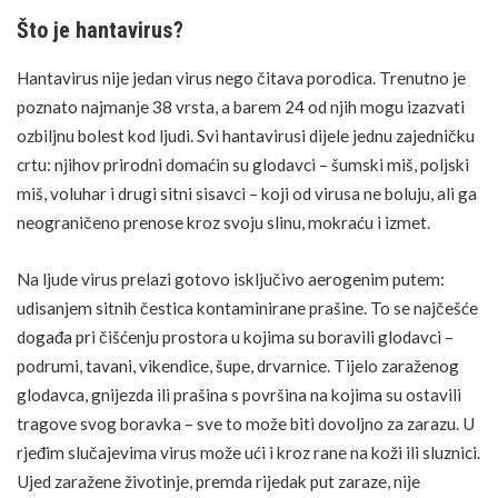
Što je hantavirus?
Hantavirus nije jedan virus nego čitava porodica. Trenutno je
poznato najmanje 38 vrsta, a barem 24 od njih mogu izazvati
ozbiljnu bolest kod ljudi. Svi hantavirusi dijele jednu zajedničku
crtu: njihov prirodni domaćin su glodavci – šumski miš, poljski
miš, voluhar i drugi sitni sisavci – koji od virusa ne boluju, ali ga
neograničeno prenose kroz svoju slinu, mokraću i izmet.
Na ljude virus prelazi gotovo isključivo aerogenim putem:
udisanjem sitnih čestica kontaminirane prašine. To se najčešće
događa pri čišćenju prostora u kojima su boravili glodavci –
podrumi, tavani, vikendice, šupe, drvarnice. Tijelo zaraženog
glodavca, gnijezda ili prašina s površina na kojima su ostavili
tragove svog boravka – sve to može biti dovoljno za zarazu. U
rjeđim slučajevima virus može ući i kroz
rane
na koži ili sluznici.
Ujed zaražene životinje, premda rijedak put zaraze, nije