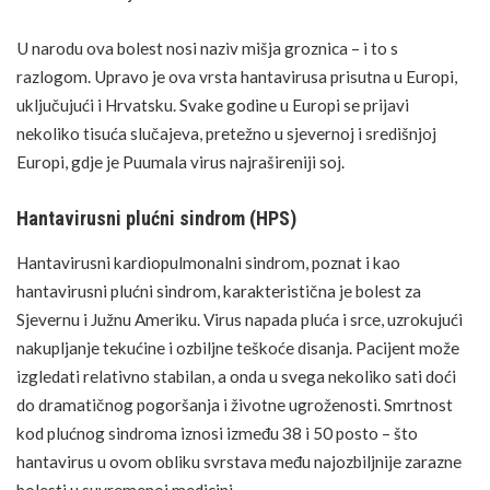
U narodu ova bolest nosi naziv
mišja groznica
– i to s
razlogom. Upravo je ova vrsta hantavirusa prisutna u Europi,
uključujući i Hrvatsku. Svake godine u Europi se prijavi
nekoliko tisuća slučajeva, pretežno u sjevernoj i središnjoj
Europi, gdje je Puumala virus najrašireniji soj.
Hantavirusni plućni sindrom (HPS)
Hantavirusni kardiopulmonalni sindrom, poznat i kao
hantavirusni plućni sindrom, karakteristična je bolest za
Sjevernu i Južnu Ameriku. Virus napada pluća i srce, uzrokujući
nakupljanje tekućine i ozbiljne teškoće disanja. Pacijent može
izgledati relativno stabilan, a onda u svega nekoliko sati doći
do dramatičnog pogoršanja i životne ugroženosti. Smrtnost
kod plućnog sindroma iznosi između 38 i 50 posto – što
hantavirus u ovom obliku svrstava među najozbiljnije zarazne