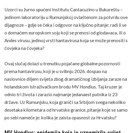
Uzorci su žurno upućeni
Institutu Cantacuzino u Bukureštu
–
jedinom laboratoriju u Rumunjskoj ovlaštenom za potvrdu ove
dijagnoze – gdje se čeka i odgovor na ključno pitanje: radi li se
o domaćem europskom soju koji se prenosi od glodavaca, ili o
Andes virusu, jedinoj vrsti hantavirusa koja se može prenositi s
čovjeka na čovjeka?
Ovaj slučaj dolazi u trenutku pojačane globalne pozornosti
prema hantavirusu, koji je u svibnju 2026. dospao na
naslovnice diljem svijeta zbog dramatičnog izbijanja zaraze na
holandskom istraživačkom brodu MV Hondius. Taj kruzer je
odnio tri života i zarazio najmanje jedanaest putnika iz 23
države. Uz Rumunjsku, koja graniči sa Srbijom svega nekoliko
desetaka kilometara od hrvatske granice, pitanje koje se samo
po sebi nameće je: kolika je zaista opasnost za Hrvatsku?
MV Hondius: epidemija koja je uznemirila svijet