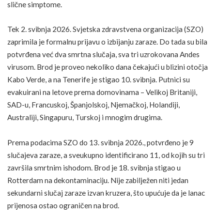
slične simptome.
Tek 2. svibnja 2026.
Svjetska zdravstvena organizacija (SZO)
zaprimila je formalnu prijavu o izbijanju zaraze. Do tada su bila
potvrđena već dva smrtna slučaja, sva tri uzrokovana Andes
virusom. Brod je proveo nekoliko dana čekajući u blizini otočja
Kabo Verde, a na Tenerife je stigao 10. svibnja. Putnici su
evakuirani na letove prema domovinama – Velikoj Britaniji,
SAD-u, Francuskoj, Španjolskoj, Njemačkoj, Holandiji,
Australiji, Singapuru, Turskoj i mnogim drugima.
Prema podacima SZO do 13. svibnja 2026., potvrđeno je 9
slučajeva zaraze, a sveukupno identificirano 11, od kojih su tri
završila smrtnim ishodom. Brod je 18. svibnja stigao u
Rotterdam na dekontaminaciju. Nije zabilježen niti jedan
sekundarni slučaj zaraze izvan kruzera, što upućuje da je lanac
prijenosa ostao ograničen na brod.