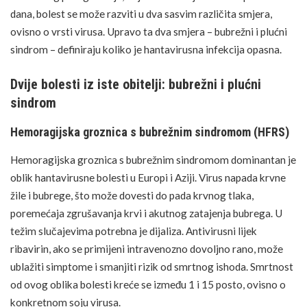
dana, bolest se može razviti u dva sasvim različita smjera,
ovisno o vrsti virusa. Upravo ta dva smjera – bubrežni i plućni
sindrom – definiraju koliko je hantavirusna infekcija opasna.
Dvije bolesti iz iste obitelji: bubrežni i plućni
sindrom
Hemoragijska groznica s bubrežnim sindromom (HFRS)
Hemoragijska groznica s bubrežnim sindromom dominantan je
oblik hantavirusne bolesti u Europi i Aziji. Virus napada krvne
žile i bubrege, što može dovesti do pada krvnog tlaka,
poremećaja zgrušavanja krvi i akutnog zatajenja bubrega. U
težim slučajevima potrebna je dijaliza. Antivirusni lijek
ribavirin, ako se primijeni intravenozno dovoljno rano, može
ublažiti simptome i smanjiti rizik od smrtnog ishoda. Smrtnost
od ovog oblika bolesti kreće se između 1 i 15 posto, ovisno o
konkretnom soju virusa.