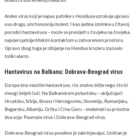
bolesti u suvremenoj medicini.
Andes virus koji je napao putnike s Hondiusa uzrokuje upravo
ovu drugu, smrtonosniju bolest. I kao jedina iznimka u čitavoj
porodici hantavirusa – može se prenijeti s čovjeka na čovjeka,
najvjerojatnije bliskim kontaktom u zatvorenom prostoru.
Upravo zbog toga je izbijanje na Hondius kruzeru izazvalo
toliki alarm.
Hantavirus na Balkanu: Dobrava-Beograd virus
Europa ima vlastite hantaviruse, i to znatno bliže nego što bi
mnogi željeli čuti. Na Balkanskom poluotoku – uključujući
Hrvatsku, Srbiju, Bosnu i Hercegovinu, Sloveniju, Rumunjsku,
Bugarsku, Albaniju, Grčku i Crnu Goru – endemski su prisutna
dva soja: Puumala virus i Dobrava-Beograd virus.
Dobrava-Beograd virus posebno je zabrinjavajuć. Izoliran je