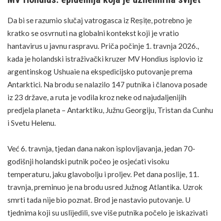
Da bi se razumio slučaj vatrogasca iz Reșițe, potrebno je
kratko se osvrnuti na globalni kontekst koji je vratio
hantavirus u javnu raspravu. Priča počinje 1. travnja 2026.,
kada je holandski istraživački kruzer MV Hondius isplovio iz
argentinskog Ushuaie na ekspedicijsko putovanje prema
Antarktici. Na brodu se nalazilo 147 putnika i članova posade
iz 23 države, a ruta je vodila kroz neke od najudaljenijih
predjela planeta – Antarktiku, Južnu Georgiju, Tristan da Cunhu
i Svetu Helenu.
Već 6. travnja, tjedan dana nakon isplovljavanja, jedan 70-
godišnji holandski putnik počeo je osjećati visoku
temperaturu, jaku glavobolju i
proljev
. Pet dana poslije, 11.
travnja, preminuo je na brodu usred Južnog Atlantika. Uzrok
smrti tada nije bio poznat. Brod je nastavio putovanje. U
tjednima koji su uslijedili, sve više putnika počelo je iskazivati