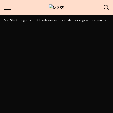
MZSS.hr
>
Blog
>
Razno
>
Hantavirus u susjedstvu: vatrogasac iz Rumunjske hospitaliziran nakon boravka u Srbiji – treba li se Hrvatska zabrinuti?