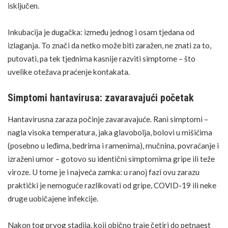
isključen.
Inkubacija je dugačka: između jednog i osam tjedana od
izlaganja. To znači da netko može biti zaražen, ne znati za to,
putovati, pa tek tjednima kasnije razviti simptome – što
uvelike otežava praćenje kontakata.
Simptomi hantavirusa: zavaravajući početak
Hantavirusna zaraza počinje zavaravajuće. Rani simptomi –
nagla visoka
temperatura
, jaka glavobolja, bolovi u mišićima
(posebno u leđima, bedrima i ramenima), mučnina, povraćanje i
izraženi umor – gotovo su identični simptomima
gripe ili teže
viroze
. U tome je i najveća zamka: u ranoj fazi ovu zarazu
praktički je nemoguće razlikovati od gripe, COVID-19 ili neke
druge uobičajene infekcije.
Nakon tog prvog stadija, koji obično traje četiri do petnaest