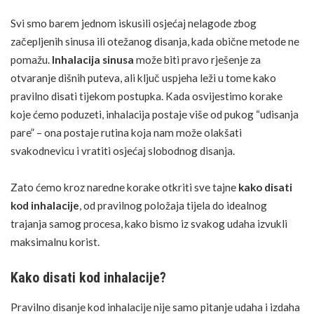
Svi smo barem jednom iskusili osjećaj nelagode zbog
začepljenih
sinusa
ili otežanog disanja, kada obične metode ne
pomažu.
Inhalacija sinusa
može biti pravo rješenje za
otvaranje dišnih puteva, ali ključ uspjeha leži u tome kako
pravilno disati tijekom postupka. Kada osvijestimo korake
koje ćemo poduzeti, inhalacija postaje više od pukog “udisanja
SHUTTERSTOCK
pare” – ona postaje rutina koja nam može olakšati
svakodnevicu i vratiti osjećaj slobodnog disanja.
Zato ćemo kroz naredne korake otkriti sve tajne
kako disati
kod inhalacije
, od pravilnog položaja tijela do idealnog
trajanja samog procesa, kako bismo iz svakog udaha izvukli
maksimalnu korist.
Kako disati kod inhalacije?
Pravilno disanje kod inhalacije nije samo pitanje udaha i izdaha