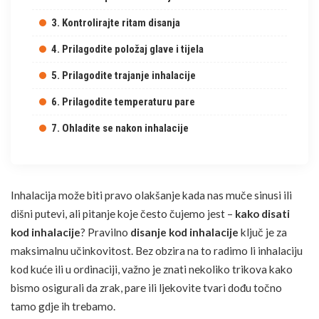
3. Kontrolirajte ritam disanja
4. Prilagodite položaj glave i tijela
5. Prilagodite trajanje inhalacije
6. Prilagodite temperaturu pare
7. Ohladite se nakon inhalacije
Inhalacija može biti pravo olakšanje kada nas muče
sinusi
ili
dišni putevi, ali pitanje koje često čujemo jest –
kako disati
kod inhalacije
? Pravilno
disanje kod inhalacije
ključ je za
maksimalnu učinkovitost. Bez obzira na to radimo li inhalaciju
kod kuće ili u ordinaciji, važno je znati nekoliko trikova kako
bismo osigurali da zrak, pare ili ljekovite tvari dođu točno
tamo gdje ih trebamo.