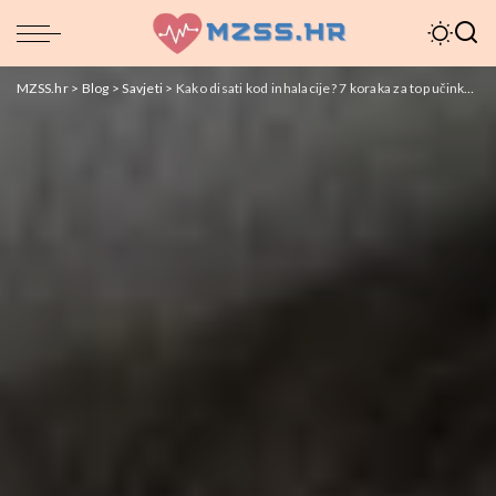
MZSS.hr
>
Blog
>
Savjeti
>
Kako disati kod inhalacije? 7 koraka za top učinkovitost