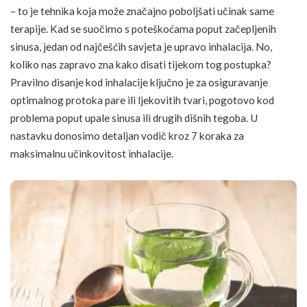
– to je tehnika koja može značajno poboljšati učinak same
terapije. Kad se suočimo s poteškoćama poput začepljenih
sinusa, jedan od najčešćih savjeta je upravo inhalacija. No,
koliko nas zapravo zna kako disati tijekom tog postupka?
Pravilno disanje kod inhalacije ključno je za osiguravanje
optimalnog protoka pare ili ljekovitih tvari, pogotovo kod
problema poput upale sinusa ili drugih dišnih tegoba. U
nastavku donosimo detaljan vodič kroz 7 koraka za
maksimalnu učinkovitost inhalacije.