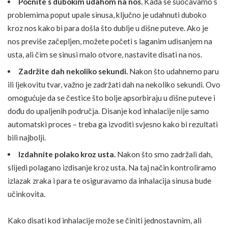
Počnite s dubokim udahom na nos.
Kada se suočavamo s
problemima poput upale sinusa, ključno je udahnuti duboko
kroz nos kako bi para došla što dublje u dišne puteve. Ako je
nos previše začepljen, možete početi s laganim udisanjem na
usta, ali čim se sinusi malo otvore, nastavite disati na nos.
Zadržite dah nekoliko sekundi.
Nakon što udahnemo paru
ili ljekovitu tvar, važno je zadržati dah na nekoliko sekundi. Ovo
omogućuje da se čestice što bolje apsorbiraju u dišne puteve i
dođu do upaljenih područja. Disanje kod inhalacije nije samo
automatski proces – treba ga izvoditi svjesno kako bi rezultati
bili najbolji.
Izdahnite polako kroz usta.
Nakon što smo zadržali dah,
slijedi polagano izdisanje kroz usta. Na taj način kontroliramo
izlazak zraka i para te osiguravamo da inhalacija sinusa bude
učinkovita.
Kako disati kod inhalacije može se činiti jednostavnim, ali