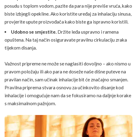
posudu s toplom vodom, pazite da para nije previše vruća, kako
biste izbjegli opekline. Ako koristite uređaj za inhalaciju sinusa,
provjerite upute proizvođača kako biste ga ispravno koristili.
Udobno se smjestite.
Držite leđa uspravno i ramena
opuštena. Na taj način osiguravate pravilnu cirkulaciju zraka
tijekom disanja.
Važnost pripreme ne može se naglasiti dovoljno – ako nismo u
pravom položaju ili ako para ne doseže naše dišne puteve na
pravilan način, sam učinak inhalacije bit će značajno smanjen.
Pravilna priprema stvara osnovu za učinkovito disanje kod
inhalacije i omogućuje nam da se fokusiramo na daljnje korake
s maksimalnom pažnjom.