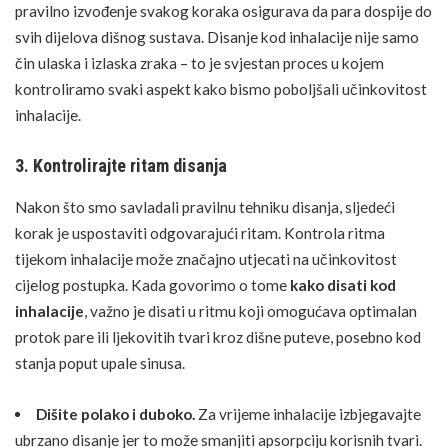
pravilno izvođenje svakog koraka osigurava da para dospije do
svih dijelova dišnog sustava. Disanje kod inhalacije nije samo
čin ulaska i izlaska zraka – to je svjestan proces u kojem
kontroliramo svaki aspekt kako bismo poboljšali učinkovitost
inhalacije.
3. Kontrolirajte ritam disanja
Nakon što smo savladali pravilnu tehniku disanja, sljedeći
korak je uspostaviti odgovarajući ritam. Kontrola ritma
tijekom inhalacije može značajno utjecati na učinkovitost
cijelog postupka. Kada govorimo o tome
kako disati kod
inhalacije
, važno je disati u ritmu koji omogućava optimalan
protok pare ili ljekovitih tvari kroz dišne puteve, posebno kod
stanja poput upale sinusa.
Dišite polako i duboko.
Za vrijeme inhalacije izbjegavajte
ubrzano disanje jer to može smanjiti apsorpciju korisnih tvari.