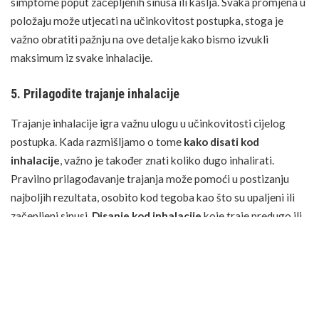
simptome poput začepljenih sinusa ili kašlja. Svaka promjena u
položaju može utjecati na učinkovitost postupka, stoga je
važno obratiti pažnju na ove detalje kako bismo izvukli
maksimum iz svake inhalacije.
5. Prilagodite trajanje inhalacije
Trajanje inhalacije igra važnu ulogu u učinkovitosti cijelog
postupka. Kada razmišljamo o tome
kako disati kod
inhalacije
, važno je također znati koliko dugo inhalirati.
Pravilno prilagođavanje trajanja može pomoći u postizanju
najboljih rezultata, osobito kod tegoba kao što su upaljeni ili
začepljeni sinusi.
Disanje kod inhalacije
koje traje predugo ili
prekratko može utjecati na učinkovitost postupka, pa je
ključno pronaći odgovarajuće trajanje.
Inhalirajte 5 do 10 minuta.
Kod standardne
inhalacije
sinusa
, preporučuje se da postupak traje između 5 i 10 minuta.