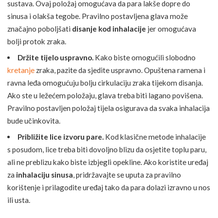
sustava. Ovaj položaj omogućava da para lakše dopre do
sinusa i olakša tegobe. Pravilno postavljena glava može
značajno poboljšati
disanje kod inhalacije
jer omogućava
bolji protok zraka.
Držite tijelo uspravno.
Kako biste omogućili slobodno
kretanje
zraka, pazite da sjedite uspravno. Opuštena ramena i
ravna leđa omogućuju bolju cirkulaciju zraka tijekom disanja.
Ako ste u ležećem položaju, glava treba biti lagano povišena.
Pravilno postavljen položaj tijela osigurava da svaka inhalacija
bude učinkovita.
Približite lice izvoru pare.
Kod klasične metode inhalacije
s posudom, lice treba biti dovoljno blizu da osjetite toplu paru,
ali ne preblizu kako biste izbjegli opekline. Ako koristite uređaj
za
inhalaciju sinusa
, pridržavajte se uputa za pravilno
korištenje i prilagodite uređaj tako da para dolazi izravno u nos
ili usta.