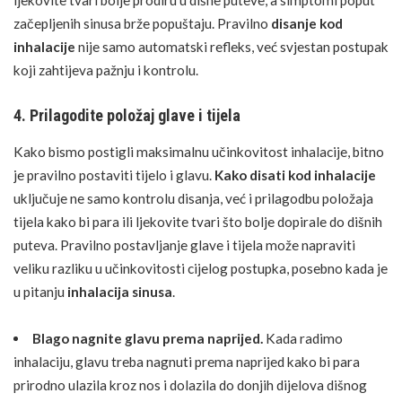
začepljenih sinusa brže popuštaju. Pravilno
disanje kod
inhalacije
nije samo automatski refleks, već svjestan postupak
koji zahtijeva pažnju i kontrolu.
4. Prilagodite položaj glave i tijela
Kako bismo postigli maksimalnu učinkovitost inhalacije, bitno
je pravilno postaviti tijelo i glavu.
Kako disati kod inhalacije
uključuje ne samo
kontrolu disanja
, već i prilagodbu položaja
tijela kako bi para ili ljekovite tvari što bolje dopirale do dišnih
puteva. Pravilno postavljanje glave i tijela može napraviti
veliku razliku u učinkovitosti cijelog postupka, posebno kada je
u pitanju
inhalacija sinusa
.
Blago nagnite glavu prema naprijed.
Kada radimo
inhalaciju, glavu treba nagnuti prema naprijed kako bi para
prirodno ulazila kroz nos i dolazila do donjih dijelova dišnog