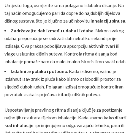
Umjesto toga, usmjerite se na polagano i duboko disanje. Na
taj način omogućujemo pari da dopre do najdubljih dijelova
dišnog sustava, što je ključno za učinkovitu
inhalaciju sinusa
.
Zadržavajte dah između udaha i izdaha.
Nakon svakog
udaha, preporučuje se zadržati dah nekoliko sekundi prije
izdisaja. Ova praksa poboljšava apsorpciju aktivnih tvari ili
vlage u sluznicu dišnih puteva. Kontrola ritma disanja kod
inhalacije pomaže nam da maksimalno iskoristimo svaki udah.
Izdahnite polako i potpuno.
Kada izdišemo, važno je
izdahnuti sav zrak iz pluća kako bismo oslobodili prostor za
sljedeći duboki udah. Polagani izdisaj omogućuje kontroliran
povratak zraka i sprječava iritaciju dišnih puteva.
Uspostavljanje pravilnog ritma disanja ključ je za postizanje
najboljih rezultata tijekom inhalacije. Kada znamo
kako disati
kod inhalacije
i primjenjujemo odgovarajuću tehniku, para ili
ljekovite tvari bolje prodiru u dišne puteve, a simptomi poput