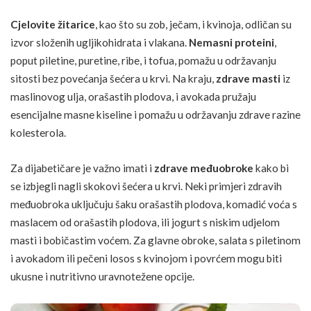
Cjelovite žitarice
, kao što su zob,
ječam
, i
kvinoja
, odličan su
izvor složenih ugljikohidrata i vlakana.
Nemasni proteini
,
poput piletine, puretine, ribe, i tofua, pomažu u održavanju
sitosti bez povećanja šećera u krvi. Na kraju,
zdrave masti
iz
maslinovog ulja,
orašastih plodova
, i
avokada
pružaju
esencijalne masne kiseline i pomažu u održavanju zdrave razine
kolesterola.
Za dijabetičare je važno imati i
zdrave međuobroke
kako bi
se izbjegli nagli skokovi šećera u krvi. Neki primjeri zdravih
međuobroka uključuju šaku orašastih plodova, komadić voća s
maslacem od orašastih plodova, ili jogurt s niskim udjelom
masti i
bobičastim voćem
. Za glavne obroke, salata s piletinom
i
avokadom
ili pečeni losos s kvinojom i povrćem mogu biti
ukusne i nutritivno uravnotežene opcije.