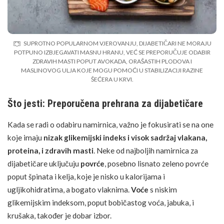
SUPROTNO POPULARNOM VJEROVANJU, DIJABETIČARI NE MORAJU
POTPUNO IZBJEGAVATI MASNU HRANU, VEĆ SE PREPORUČUJE ODABIR
ZDRAVIH MASTI POPUT AVOKADA, ORAŠASTIH PLODOVA I
MASLINOVOG ULJA KOJE MOGU POMOĆI U STABILIZACIJI RAZINE
ŠEĆERA U KRVI.
Što jesti: Preporučena prehrana za dijabetičare
Kada se radi o odabiru namirnica, važno je fokusirati se na one
koje imaju
nizak glikemijski indeks i visok sadržaj vlakana,
proteina, i zdravih masti
. Neke od najboljih namirnica za
dijabetičare uključuju
povrće
, posebno lisnato
zeleno povrće
poput špinata i kelja, koje je nisko u kalorijama i
ugljikohidratima, a bogato vlaknima.
Voće
s niskim
glikemijskim indeksom, poput bobičastog voća, jabuka, i
krušaka, također je dobar izbor.