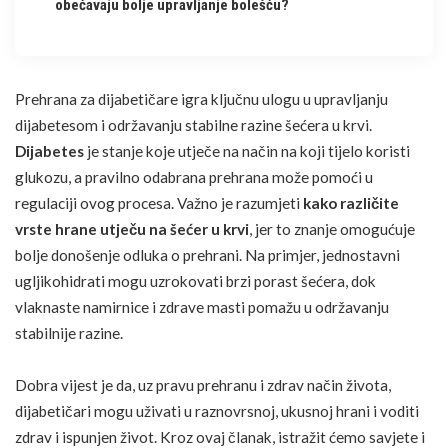
obećavaju bolje upravljanje bolešću?
Prehrana
za
dijabetičare
igra ključnu ulogu u upravljanju
dijabetesom i održavanju stabilne razine šećera u krvi.
Dijabetes
je stanje koje utječe na način na koji tijelo koristi
glukozu, a pravilno odabrana prehrana može pomoći u
regulaciji ovog procesa. Važno je razumjeti
kako različite
vrste hrane utječu na
šećer u krvi
, jer to znanje omogućuje
bolje donošenje odluka o prehrani. Na primjer, jednostavni
ugljikohidrati
mogu uzrokovati brzi porast šećera, dok
vlaknaste namirnice i
zdrave masti
pomažu u održavanju
stabilnije razine.
Dobra vijest je da, uz pravu prehranu i zdrav način života,
dijabetičari mogu uživati u raznovrsnoj, ukusnoj hrani i voditi
zdrav i ispunjen život. Kroz ovaj članak, istražit ćemo savjete i