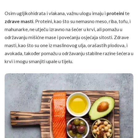
Osim ugljikohidrata i vlakana, važnu ulogu imaju i
proteini
te
zdrave masti
. Proteini, kao što su nemasno meso,
riba
, tofu, i
mahunarke, ne utječu izravno na šećer u krvi, ali pomažu u
održavanju mišićne mase i povećanju osjećaja sitosti. Zdrave
masti, kao što su one iz maslinovog ulja, orašastih plodova, i
avokada, također pomažu u održavanju stabilne razine šećera u
krvi i mogu smanjiti upale u tijelu.