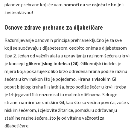
planove prehrane koji će vam
pomoći da se osjećate bolje
i
živite aktivno!
Osnove zdrave prehrane za dijabetičare
Razumijevanje osnovnih principa prehrane ključno je za sve
koji se suočavaju s dijabetesom, osobito onima s dijabetesom
tipa 2. Jedan od važnih alata u upravljanju razinom šećera u krvi
je koncept
glikemijskog indeksa (GI)
. Glikemijski indeks je
mjera koja pokazuje koliko brzo određena
hrana
podiže razinu
šećera u krvi nakon što je pojedemo.
Hrana s visokim GI
,
poput bijelog kruha ili slatkiša, brzo podiže šećer u krvi i treba
je izbjegavati ili konzumirati u malim količinama. S druge
strane,
namirnice s niskim GI
, kao što su većina povrća,
voće
s
niskim šećerom, i cjelovite
žitarice
, pomažu u održavanju
stabilne razine šećera, što je od vitalne važnosti za
dijabetičare.