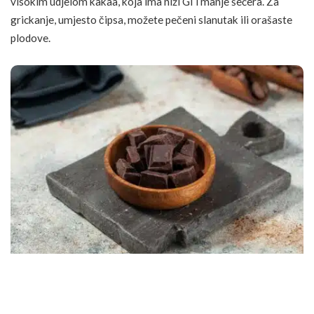
visokim udjelom kakaa, koja ima niži GI i manje šećera. Za
grickanje, umjesto čipsa, možete pečeni
slanutak
ili orašaste
plodove.
TAMNA ČOKOLADA S VISOKIM UDJELOM KAKAA MOŽE BITI DOBAR
IZBOR ZA DIJABETIČARE JER IMA NIŽI GLIKEMIJSKI INDEKS I MANJE
ŠEĆERA U USPOREDBI S MLIJEČNOM ČOKOLADOM, A TAKOĐER SADRŽI
ANTIOKSIDANSE KOJI MOGU PODRŽATI
ZDRAVLJE SRCA
.