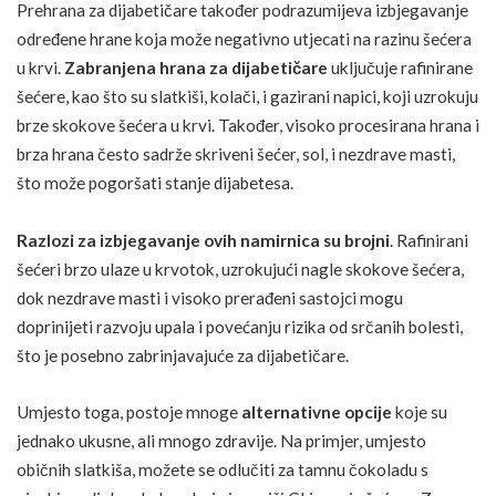
Prehrana za dijabetičare također podrazumijeva izbjegavanje
određene hrane koja može negativno utjecati na razinu šećera
u krvi.
Zabranjena hrana za dijabetičare
uključuje rafinirane
šećere, kao što su slatkiši, kolači, i gazirani napici, koji uzrokuju
brze skokove šećera u krvi. Također, visoko procesirana hrana i
brza hrana često sadrže skriveni šećer, sol, i nezdrave masti,
što može pogoršati stanje dijabetesa.
Razlozi za izbjegavanje ovih namirnica su brojni
. Rafinirani
šećeri brzo ulaze u krvotok, uzrokujući nagle skokove šećera,
dok nezdrave masti i visoko prerađeni sastojci mogu
doprinijeti razvoju upala i povećanju rizika od
srčanih bolesti
,
što je posebno zabrinjavajuće za dijabetičare.
Umjesto toga, postoje mnoge
alternativne opcije
koje su
jednako ukusne, ali mnogo zdravije. Na primjer, umjesto
običnih slatkiša, možete se odlučiti za tamnu čokoladu s