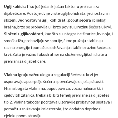
Ugljikohidrati
su još jedan ključan faktor u prehrani za
dijabetičare. Postoje dvije vrste ugljikohidrata: jednostavni i
složeni.
Jednostavni ugljikohidrati
, poput šećera i bijelog
brašna, brzo se probavljaju i brzo povisuju razinu šećera u krvi.
Složeni ugljikohidrati
, kao što su integralne žitarice,
kvinoja
, i
smeđa riža, probavljaju se sporije, čime pružaju stabilniju
razinu energije i pomažu u održavanju stabilne razine šećera u
krvi. Zato je važno fokusirati se na složene ugljikohidrate u
prehrani za dijabetičare.
Vlakna
igraju važnu ulogu u regulaciji šećera u krvi jer
usporavaju apsorpciju šećera i povećavaju osjećaj sitosti.
Hrana bogata vlaknima, poput povrća, voća, mahunarki, i
cjelovitih žitarica, trebala bi biti temelj prehrane za
dijabetes
tip 2.
Vlakna
također podržavaju zdravlje probavnog sustava i
pomažu u snižavanju kolesterola, što dodatno doprinosi
cjelokupnom zdravlju.