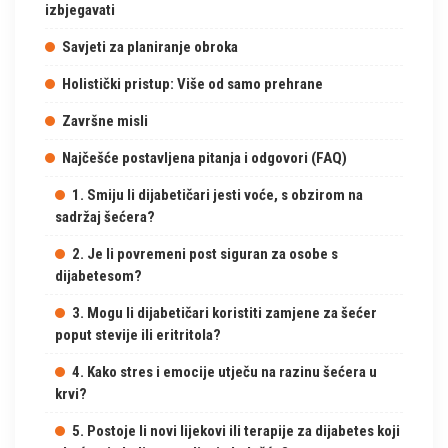
izbjegavati
Savjeti za planiranje obroka
Holistički pristup: Više od samo prehrane
Završne misli
Najčešće postavljena pitanja i odgovori (FAQ)
1. Smiju li dijabetičari jesti voće, s obzirom na
sadržaj šećera?
2. Je li povremeni post siguran za osobe s
dijabetesom?
3. Mogu li dijabetičari koristiti zamjene za šećer
poput stevije ili eritritola?
4. Kako stres i emocije utječu na razinu šećera u
krvi?
5. Postoje li novi lijekovi ili terapije za dijabetes koji