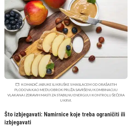
KOMADIĆ JABUKE ILI KRUŠKE S MASLACEM OD ORAŠASTIH
PLODOVA KAO MEĐUOBROK PRUŽA SAVRŠENU KOMBINACIJU
VLAKANA I ZDRAVIH MASTI ZA STABILNU ENERGIJU I KONTROLU ŠEĆERA
U KRVI.
Što izbjegavati: Namirnice koje treba ograničiti ili
izbjegavati