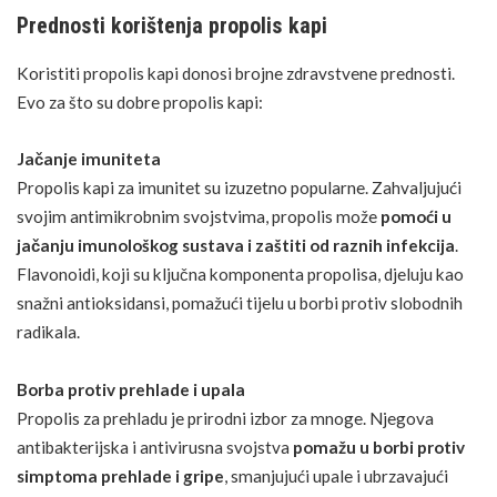
Prednosti korištenja propolis kapi
Koristiti propolis kapi donosi brojne zdravstvene prednosti.
Evo za što su dobre propolis kapi:
Jačanje imuniteta
Propolis kapi za
imunitet
su izuzetno popularne. Zahvaljujući
svojim antimikrobnim svojstvima, propolis može
pomoći u
jačanju
imunološkog sustava
i zaštiti od raznih infekcija
.
Flavonoidi, koji su ključna komponenta propolisa, djeluju kao
snažni
antioksidansi
, pomažući tijelu u borbi protiv slobodnih
radikala.
Borba protiv prehlade i upala
Propolis za prehladu je prirodni izbor za mnoge. Njegova
antibakterijska i antivirusna svojstva
pomažu u borbi
protiv
simptoma prehlade
i gripe
, smanjujući upale i ubrzavajući