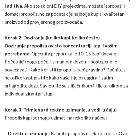
i aditiva
. Ako ste skloni DIY projektima, možete isprobati i
domaći propolis, no za početak je najbolje kupiti kvalitetan
proizvod od provjerenog proizvođača.
Korak 2: Doziranje (koliko kapi, koliko često)
Doziranje propolisa ovisi o koncentraciji kapi i vašim
potrebama
. Općenita preporuka je 10-15 kapi dnevno.
Početnici mogu početi s manjom dozom i postepeno je
povećavati. Kako koristiti propolis kapi pravilno? Počnite s
nekoliko kapi, pratite kako vaše tijelo reagira, i zatim
prilagodite dozu. Savjetujte se s liječnikom ili ljekarnikom za
individualizirani pristup.
Korak 3: Primjena (direktno uzimanje, u vodi, u čaju)
Propolis kapi se mogu uzimati na nekoliko načina:
–
Direktno uzimanje:
Kapnite propolis direktno u usta. Ovaj