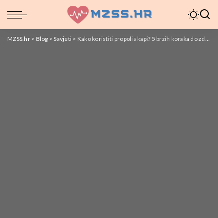
MZSS.hr
>
Blog
>
Savjeti
>
Kako koristiti propolis kapi? 5 brzih koraka do zdravlja