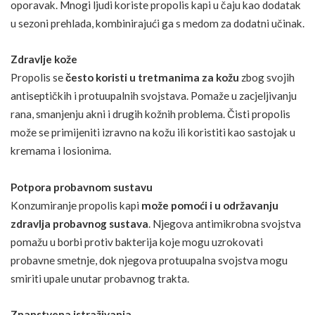
oporavak. Mnogi ljudi koriste propolis kapi u čaju kao dodatak
u sezoni prehlada, kombinirajući ga s medom za dodatni učinak.
Zdravlje kože
Propolis se
često koristi u tretmanima za kožu
zbog svojih
antiseptičkih i protuupalnih svojstava. Pomaže u zacjeljivanju
rana, smanjenju akni i drugih kožnih problema. Čisti propolis
može se primijeniti izravno na kožu ili koristiti kao sastojak u
kremama i losionima.
Potpora probavnom sustavu
Konzumiranje propolis kapi
može pomoći i u održavanju
zdravlja probavnog sustava
. Njegova antimikrobna svojstva
pomažu u borbi protiv bakterija koje mogu uzrokovati
probavne smetnje, dok njegova protuupalna svojstva mogu
smiriti upale unutar probavnog trakta.
Znanstvena istraživanja