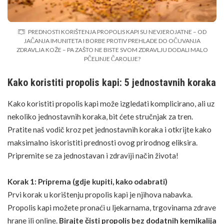
PREDNOSTI KORIŠTENJA PROPOLIS KAPI SU NEVJEROJATNE – OD
JAČANJA IMUNITETA I BORBE PROTIV PREHLADE DO OČUVANJA
ZDRAVLJA KOŽE – PA ZAŠTO NE BISTE SVOM ZDRAVLJU DODALI MALO
PČELINJE ČAROLIJE?
Kako koristiti propolis kapi: 5 jednostavnih koraka
Kako koristiti propolis kapi može izgledati komplicirano, ali uz
nekoliko jednostavnih koraka, bit ćete stručnjak za tren.
Pratite naš vodič kroz pet jednostavnih koraka i otkrijte kako
maksimalno iskoristiti prednosti ovog prirodnog eliksira.
Pripremite se za jednostavan i zdraviji način života!
Korak 1: Priprema (gdje kupiti, kako odabrati)
Prvi korak u korištenju propolis kapi je njihova nabavka.
Propolis kapi možete pronaći u ljekarnama, trgovinama zdrave
hrane ili online.
Birajte čisti propolis bez dodatnih kemikalija