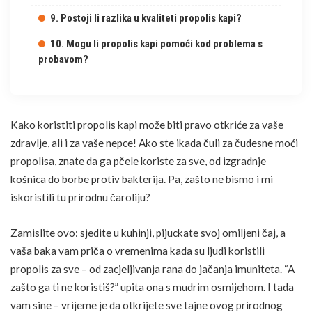
9. Postoji li razlika u kvaliteti propolis kapi?
10. Mogu li propolis kapi pomoći kod problema s
probavom?
Kako koristiti propolis kapi može biti pravo otkriće za vaše
zdravlje, ali i za vaše nepce! Ako ste ikada čuli za čudesne moći
propolisa, znate da ga pčele koriste za sve, od izgradnje
košnica do borbe protiv bakterija. Pa, zašto ne bismo i mi
iskoristili tu prirodnu čaroliju?
Zamislite ovo: sjedite u kuhinji, pijuckate svoj omiljeni
čaj
, a
vaša baka vam priča o vremenima kada su ljudi koristili
propolis za sve – od zacjeljivanja
rana
do jačanja imuniteta. “A
zašto ga ti ne koristiš?” upita ona s mudrim osmijehom. I tada
vam sine – vrijeme je da otkrijete sve tajne ovog prirodnog