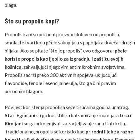
blaga.
Što su propolis kapi?
Propolis kapi su prirodni proizvod dobiven od propolisa,
smolaste tvari koju pčele sakupljaju s pupoljaka drveća i drugih
biljaka. Ako se pitate “što je propolis”, evo odgovora:
pčele
koriste propolis kao ljepilo za izgradnju i zaštitu svojih
košnica
, zahvaljujući njegovim antimikrobnim svojstvima.
Propolis sadrži preko 300 aktivnih spojeva, uključujući
flavonoide, fenole i esencijalne ulja, što ga čini pravim
prirodnim blagom.
Povijest korištenja propolisa seže tisućama godina unatrag.
Stari Egipćani
su ga koristili za balzamiranje mumija, a
Grci i
Rimljani
su ga primjenjivali za zacjeljivanje rana i infekcija.
Tradicionalno, propolis se koristio kao
prirodni lijek
za razne
bolesti
, uključujući prehlade, upale i kožne probleme. Danas se