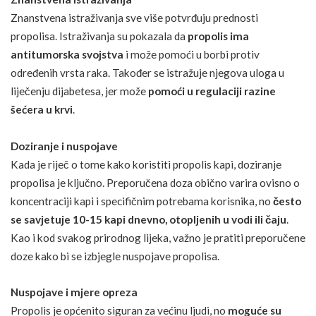
Znanstvena istraživanja sve više potvrđuju prednosti
propolisa. Istraživanja su pokazala da
propolis ima
antitumorska svojstva
i
može pomoći u borbi protiv
određenih vrsta raka
. Također se istražuje njegova
uloga u
liječenju dijabetesa
, jer može
pomoći u regulaciji razine
šećera u krvi
.
Doziranje i nuspojave
Kada je riječ o tome kako koristiti propolis kapi, doziranje
propolisa je ključno. Preporučena doza obično varira ovisno o
koncentraciji kapi i specifičnim potrebama korisnika, no
često
se savjetuje 10-15 kapi dnevno, otopljenih u vodi ili čaju
.
Kao i kod svakog prirodnog lijeka, važno je pratiti preporučene
doze kako bi se izbjegle nuspojave propolisa.
Nuspojave i mjere opreza
Propolis je općenito siguran za većinu ljudi, no
moguće su