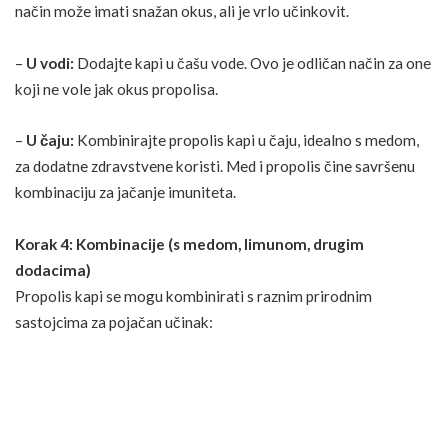
način može imati snažan okus, ali je vrlo učinkovit.
–
U vodi:
Dodajte kapi u čašu vode. Ovo je odličan način za one
koji ne vole jak okus propolisa.
–
U čaju:
Kombinirajte propolis kapi u čaju, idealno s medom,
za dodatne zdravstvene koristi. Med i propolis čine savršenu
kombinaciju za jačanje imuniteta.
Korak 4: Kombinacije (s medom, limunom, drugim
dodacima)
Propolis kapi se mogu kombinirati s raznim prirodnim
sastojcima za pojačan učinak:
–
Med:
Dodavanje meda ne samo da poboljšava okus nego i
pojačava zdravstvene koristi. Med i propolis su odličan duo za
borbu protiv prehlade.