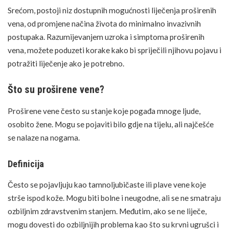
Srećom, postoji niz dostupnih mogućnosti liječenja proširenih
vena, od promjene načina života do minimalno invazivnih
FOTO: SHUTTERSTOCK
postupaka. Razumijevanjem uzroka i simptoma proširenih
vena, možete poduzeti korake kako bi spriječili njihovu pojavu i
potražiti
liječenje
ako je potrebno.
Što su proširene vene?
Proširene vene često su stanje koje pogađa mnoge ljude,
osobito žene. Mogu se pojaviti bilo gdje na tijelu, ali najčešće
se nalaze na nogama.
Definicija
Često se pojavljuju kao tamnoljubičaste ili plave vene koje
strše ispod kože. Mogu biti bolne i neugodne, ali se ne smatraju
ozbiljnim zdravstvenim stanjem. Međutim, ako se ne liječe,
mogu dovesti do ozbiljnijih problema kao što su krvni ugrušci i