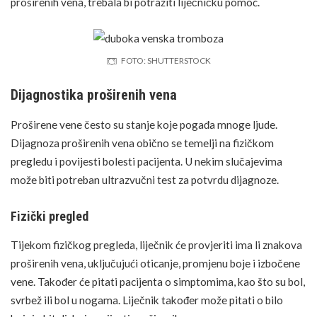
proširenih vena, trebala bi potražiti liječničku pomoć.
FOTO: SHUTTERSTOCK
Dijagnostika proširenih vena
Proširene vene često su stanje koje pogađa mnoge ljude.
Dijagnoza proširenih vena obično se temelji na fizičkom
pregledu i povijesti bolesti pacijenta. U nekim slučajevima
može biti potreban ultrazvučni test za potvrdu dijagnoze.
Fizički pregled
Tijekom fizičkog pregleda, liječnik će provjeriti ima li znakova
proširenih vena, uključujući oticanje, promjenu boje i izbočene
vene. Također će pitati pacijenta o simptomima, kao što su bol,
svrbež ili bol u nogama. Liječnik također može pitati o bilo