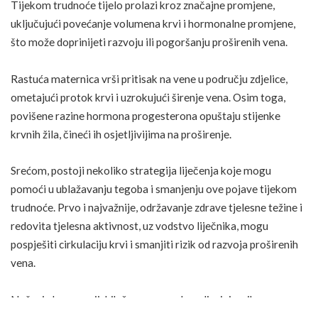
Tijekom trudnoće tijelo prolazi kroz značajne promjene,
uključujući povećanje volumena krvi i hormonalne promjene,
što može doprinijeti razvoju ili pogoršanju proširenih vena.
Rastuća maternica vrši pritisak na vene u području zdjelice,
ometajući protok krvi i uzrokujući širenje vena. Osim toga,
povišene razine hormona progesterona opuštaju stijenke
krvnih žila, čineći ih osjetljivijima na proširenje.
Srećom, postoji nekoliko strategija liječenja koje mogu
pomoći u ublažavanju tegoba i smanjenju ove pojave tijekom
trudnoće. Prvo i najvažnije, održavanje zdrave tjelesne težine i
redovita tjelesna aktivnost, uz vodstvo liječnika, mogu
pospješiti cirkulaciju krvi i smanjiti rizik od razvoja proširenih
vena.
Nošenje kompresijskih čarapa, posebno dizajniranih za
postupnu kompresiju, može biti vrlo korisno. Ove čarape vrše