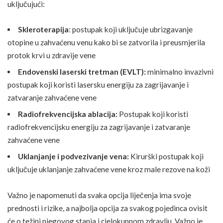
uključujući:
Skleroterapija
: postupak koji uključuje ubrizgavanje
otopine u zahvaćenu venu kako bi se zatvorila i preusmjerila
protok krvi u zdravije vene
Endovenski laserski tretman (EVLT):
minimalno invazivni
postupak koji koristi lasersku energiju za zagrijavanje i
zatvaranje zahvaćene vene
Radiofrekvencijska ablacija:
Postupak koji koristi
radiofrekvencijsku energiju za zagrijavanje i zatvaranje
zahvaćene vene
Uklanjanje i podvezivanje vena:
Kirurški postupak koji
uključuje uklanjanje zahvaćene vene kroz male rezove na koži
Važno je napomenuti da svaka opcija liječenja ima svoje
prednosti i rizike, a najbolja opcija za svakog pojedinca ovisit
će o težini njegovog stanja i cjelokupnom zdravlju. Važno je