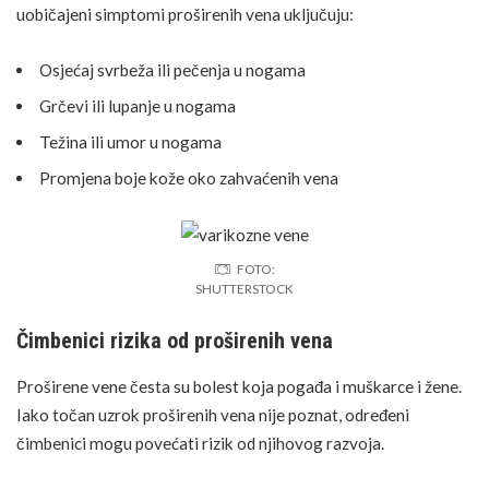
uobičajeni simptomi proširenih vena uključuju:
Osjećaj svrbeža ili pečenja u nogama
Grčevi ili lupanje u nogama
Težina ili umor u nogama
Promjena boje kože oko zahvaćenih vena
FOTO:
SHUTTERSTOCK
Čimbenici rizika od proširenih vena
Proširene vene česta su bolest koja pogađa i muškarce i žene.
Iako točan uzrok proširenih vena nije poznat, određeni
čimbenici mogu povećati rizik od njihovog razvoja.