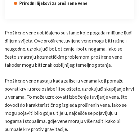
Prirodni lijekovi za proširene vene
Proširene vene uobičajeno su stanje koje pogađa milijune ljudi
diljem svijeta. Ove proširene, uvijene vene mogu biti ružne i
neugodne, uzrokujući bol, oticanje i bol u nogama. Iako se
često smatraju kozmetičkim problemom, proširene vene
također mogu biti znak ozbiljnijeg temeljnog stanja.
Proširene vene nastaju kada zalisci u venama koji pomažu
povrat krvi u srce oslabe ili se oštete, uzrokujući skupljanje krvi
u venama. To može uzrokovati izbočenje i uvijanje vena, što
dovodi do karakterističnog izgleda proširenih vena. Iako se
mogu pojaviti bilo gdje u tijelu, najčešće se pojavljuju u
nogama i stopalima, gdje vene moraju više raditi kako bi
pumpale krv protiv gravitacije.