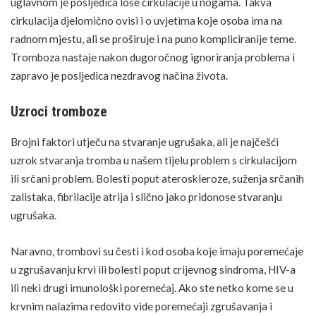
uglavnom je posljedica loše cirkulacije u nogama. Takva
cirkulacija djelomično ovisi i o uvjetima koje osoba ima na
radnom mjestu, ali se proširuje i na puno kompliciranije teme.
Tromboza nastaje nakon dugoročnog ignoriranja problema i
zapravo je posljedica nezdravog načina života.
Uzroci tromboze
Brojni faktori utječu na stvaranje ugrušaka, ali je najčešći
uzrok stvaranja tromba u našem tijelu problem s cirkulacijom
ili srčani problem. Bolesti poput ateroskleroze, suženja srčanih
zalistaka, fibrilacije atrija i slično jako pridonose stvaranju
ugrušaka.
Naravno, trombovi su česti i kod osoba koje imaju poremećaje
u zgrušavanju krvi ili bolesti poput crijevnog sindroma, HIV-a
ili neki drugi imunološki poremećaj. Ako ste netko kome se u
krvnim nalazima redovito vide poremećaji zgrušavanja i