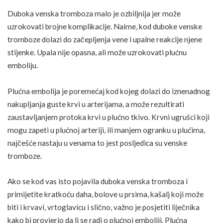
Duboka venska tromboza malo je ozbiljnija jer može
uzrokovati brojne komplikacije. Naime, kod duboke venske
tromboze dolazi do začepljenja vene i upalne reakcije njene
stijenke. Upala nije opasna, ali može uzrokovati plućnu
emboliju.
Plućna embolija
je poremećaj kod kojeg dolazi do iznenadnog
nakupljanja guste krvi u arterijama, a može rezultirati
zaustavljanjem protoka krvi u plućno tkivo. Krvni ugrušci koji
mogu zapeti u plućnoj arteriji, ili manjem ogranku u plućima,
najčešće nastaju u venama to jest posljedica su venske
tromboze.
Ako se kod vas isto pojavila duboka venska tromboza i
primijetite kratkoću daha, bolove u prsima, kašalj koji može
biti i krvavi, vrtoglavicu i slično, važno je posjetiti liječnika
kako bi provjerio da li se radi o plućnoj emboliji.
Plućna