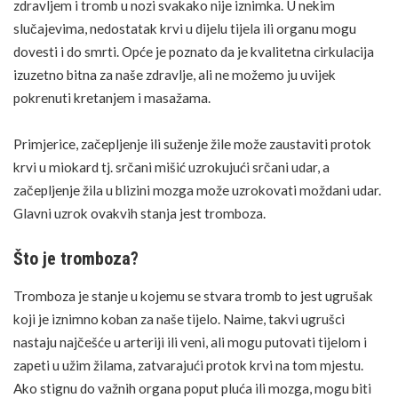
zdravljem i tromb u nozi svakako nije iznimka. U nekim
slučajevima, nedostatak krvi u dijelu tijela ili organu mogu
dovesti i do smrti. Opće je poznato da je kvalitetna cirkulacija
izuzetno bitna za naše zdravlje, ali ne možemo ju uvijek
pokrenuti kretanjem i masažama.
Primjerice, začepljenje ili suženje žile može zaustaviti protok
krvi u miokard tj. srčani mišić uzrokujući srčani udar, a
začepljenje žila u blizini mozga može uzrokovati moždani udar.
Glavni uzrok ovakvih stanja jest
tromboza
.
Što je tromboza?
Tromboza je stanje u kojemu se stvara tromb to jest ugrušak
koji je iznimno koban za naše tijelo. Naime, takvi ugrušci
nastaju najčešće u arteriji ili veni, ali mogu putovati tijelom i
zapeti u užim žilama, zatvarajući protok krvi na tom mjestu.
Ako stignu do važnih organa poput pluća ili mozga, mogu biti