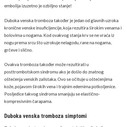
embolija
izuzetno je ozbiljno stanje!
Duboka venska tromboza također je jedan od glavnih uzroka
kronične venske insuficijencije, koja rezultira širokim venama i
bolovima u nogama. Kod ovakvog stanja krv se ne vraća iz
nogu prema srcu što uzrokuje nelagodu,
rane
na nogama,
grčeve i slično.
Ovakva tromboza također može rezultirati u
posttrombotskom sindromu ako je došlo do znatnog
oštećenja venskih zalistaka. Ovo se očituje u oštećenjima
kože, pojavom širokih vena i trajnim edemima potkoljenice.
Posljedice takvog sindroma smanjuju se elastično-
kompresivnim čarapama.
Duboka venska tromboza simptomi