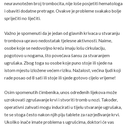
neuravnotežen broj trombocita, nije loše posjetiti hematologa
i obaviti dodatne pretrage. Ovakve je probleme svakako bolje
spriječiti no liječiti.
Važno je spomenuti da je jedan od glavnih krivaca u stvaranju
trombova upravo nedostatak tjelesne aktivnosti. Naime,
osobe koje se nedovoljno kreću imaju lošu cirkulaciju,
pogotovo u nogama, što povećava šansu za stvaranjem
ugrušaka. Zbog toga su osobe koje puno stoje ili sjede na
istom mjestu izložene većem riziku. Nažalost, većina ljudi koji
rade posao od 8 sati ili stoje ili sjede gotovo cijelo vrijeme!
Osim spomenutih čimbenika, unos određenih lijekova može
uzrokovati zgrušavanje krvi i stvoriti tromb u nozi. Također,
operativni zahvati mogu inducirati u tijelu stvaranje ugrušaka,
te se stoga često nakon njih piju tablete za razrjeđivanje krvi.
Ukoliko inače imate problema s ugrušcima, doktori će vas