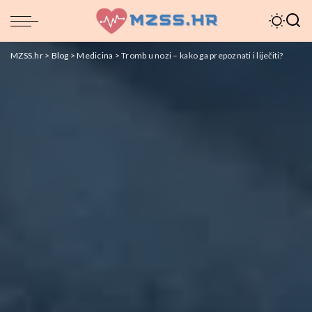
MZSS.hr
>
Blog
>
Medicina
>
Tromb u nozi – kako ga prepoznati i liječiti?