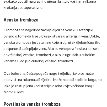
svakako uputiti na pravilnu njegu i brigu o vašim navikama
kretanja postoperativno.
Venska tromboza
Tromboza se najjednostavnije dijeli na vensku i arterijsku,
ovisno o tome da li se ugrušak stvara u arteriji ili veni. Dakle,
venska tromboza jest stanje u kojem ugrušak djelomično ili u
potpunosti začepljuje venu. Ako su vene površinske, radi se o
površinskoj venskoj trombozi, a ako je ugrušak u dubokim
venama riječ je o dubokoj venskoj trombozi.
Ova bolest najčešće pogađa noge i zdjelicu, iako se može
pojaviti i na rukama, ali rijetko. Može nastati kod bilo koga, no
jako je zastupljena kod starijih osoba koje većinom imaju
tromb u nozi.
Površinska venska tromboza