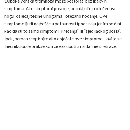
Duboka venska tromboza može postojati bez ikakvih
simptoma. Ako simptomi postoje, oni uključuju otečenost
nogu, osjećaj težine u nogama i otežano hodanje. Ove
simptome ljudi najčešće u potpunosti ignoriraju jer im se čini
kao da su to samo simptomi “kretanja” ili “sjedilačkog posla”.
Ipak, odmah reagirajte ako osjećate ove simptome i javite se
liječniku opće prakse koji će vas uputiti na daljnje pretrage.
Dakle, istaknimo potpunu listu. Duboka venska tromboza
simptomi obično su sljedeći: bol i crvenilo, osjećaj topline u
nogama, istaknute
vene na nogama
, promjenu boje kože,
nasumične kvrge koje bole na dodir, paučinaste vene u
području otečenosti i slično.