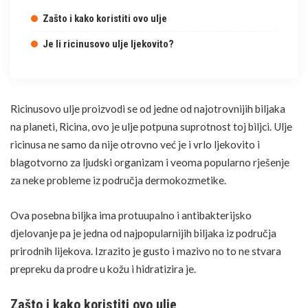
Zašto i kako koristiti ovo ulje
Je li ricinusovo ulje ljekovito?
Ricinusovo ulje proizvodi se od jedne od najotrovnijih biljaka
na planeti, Ricina, ovo je ulje potpuna suprotnost toj biljci. Ulje
ricinusa ne samo da nije otrovno već je i vrlo ljekovito i
blagotvorno za ljudski organizam i veoma popularno rješenje
za neke probleme iz područja dermokozmetike.
Ova posebna biljka ima protuupalno i antibakterijsko
djelovanje pa je jedna od najpopularnijih biljaka iz područja
prirodnih lijekova. Izrazito je gusto i mazivo no to ne stvara
prepreku da prodre u kožu i hidratizira je.
FOTO: PIXABAY
Zašto i kako koristiti ovo ulje