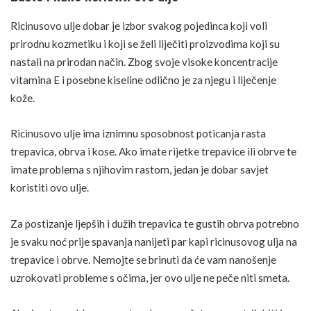
Ricinusovo ulje dobar je izbor svakog pojedinca koji voli
prirodnu kozmetiku i koji se želi liječiti proizvodima koji su
nastali na prirodan način. Zbog svoje visoke koncentracije
vitamina E
i posebne kiseline odlično je za njegu i
liječenje
kože.
Ricinusovo ulje ima iznimnu sposobnost poticanja rasta
trepavica, obrva i kose. Ako imate rijetke trepavice ili obrve te
imate problema s njihovim rastom, jedan je dobar
savjet
koristiti ovo ulje.
Za postizanje ljepših i dužih trepavica te gustih obrva potrebno
je svaku noć prije spavanja nanijeti par kapi ricinusovog ulja na
trepavice i obrve. Nemojte se brinuti da će vam nanošenje
uzrokovati probleme s očima, jer ovo ulje ne peče niti smeta.