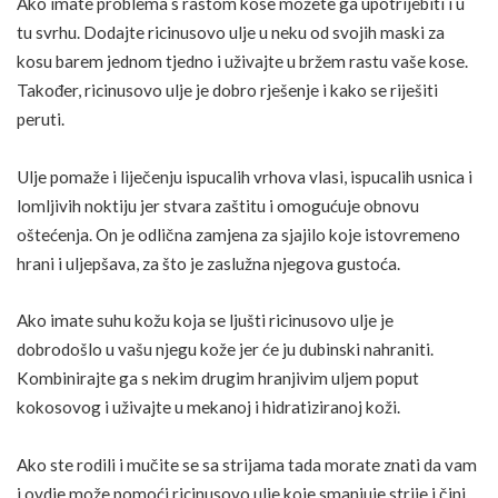
Ako imate problema s rastom kose možete ga upotrijebiti i u
tu svrhu. Dodajte ricinusovo ulje u neku od svojih maski za
kosu barem jednom tjedno i uživajte u bržem rastu vaše kose.
Također, ricinusovo ulje je dobro rješenje i
kako se riješiti
peruti
.
Ulje pomaže i liječenju ispucalih vrhova vlasi, ispucalih usnica i
lomljivih noktiju jer stvara zaštitu i omogućuje obnovu
oštećenja. On je odlična zamjena za sjajilo koje istovremeno
hrani i uljepšava, za što je zaslužna njegova gustoća.
Ako imate suhu kožu koja se ljušti ricinusovo ulje je
dobrodošlo u vašu njegu kože jer će ju dubinski nahraniti.
Kombinirajte ga s nekim drugim hranjivim uljem poput
kokosovog i uživajte u mekanoj i hidratiziranoj koži.
Ako ste rodili i mučite se sa strijama tada morate znati da vam
i ovdje može pomoći ricinusovo ulje koje smanjuje strije i čini