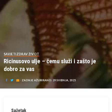
SAVJETI
ZDRAV ŽIVOT
Ricinusovo ulje – čemu služi i zašto je
dobro za vas
ZADNJE AŽURIRANO: 29 SVIBNJA, 2025
Sažetak