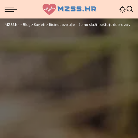
MZSS.hr
>
Blog
>
Savjeti
>
Ricinusovo ulje – čemu služi i zašto je dobro za vas