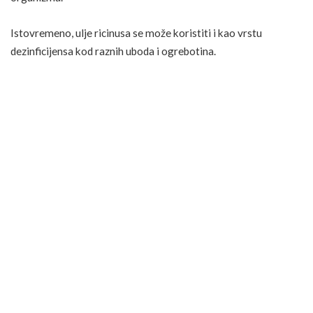
Istovremeno, ulje ricinusa se može koristiti i kao vrstu
dezinficijensa kod raznih uboda i ogrebotina.
ČLANAK PREGLEDAO I ODOBRIO DR. VIKTOR
SIMUNOVIĆ
Informacije objavljene na ovom portalu namijenjene su
isključivo u informativne i edukativne svrhe te ne
zamjenjuju stručni medicinski savjet, dijagnozu ni
liječenje. Uvijek se posavjetujte s liječnikom ili drugim
kvalificiranim zdravstvenim stručnjakom prije nego što
donesete odluke vezane uz svoje zdravlje ili zdravlje
drugih osoba. Portal mzss.hr ne preuzima odgovornost
za eventualne posljedice primjene informacija iz
objavljenih sadržaja.