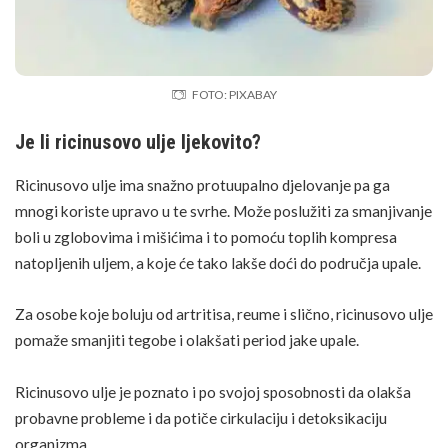
FOTO: PIXABAY
Je li ricinusovo ulje ljekovito?
Ricinusovo ulje ima snažno protuupalno djelovanje pa ga
mnogi koriste upravo u te svrhe. Može poslužiti za smanjivanje
boli u zglobovima i mišićima i to pomoću toplih kompresa
natopljenih uljem, a koje će tako lakše doći do područja upale.
Za osobe koje boluju od artritisa, reume i slično, ricinusovo ulje
pomaže smanjiti tegobe i olakšati period jake upale.
Ricinusovo ulje je poznato i po svojoj sposobnosti da olakša
probavne probleme i da potiče cirkulaciju i detoksikaciju
organizma.