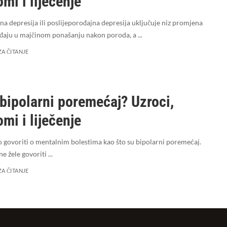
mi i liječenje
a depresija ili poslijeporođajna depresija uključuje niz promjena
ađaju u majčinom ponašanju nakon poroda, a
...
ZA ČITANJE
 bipolarni poremećaj? Uzroci,
mi i liječenje
o govoriti o mentalnim bolestima kao što su bipolarni poremećaj.
ne žele govoriti
...
ZA ČITANJE