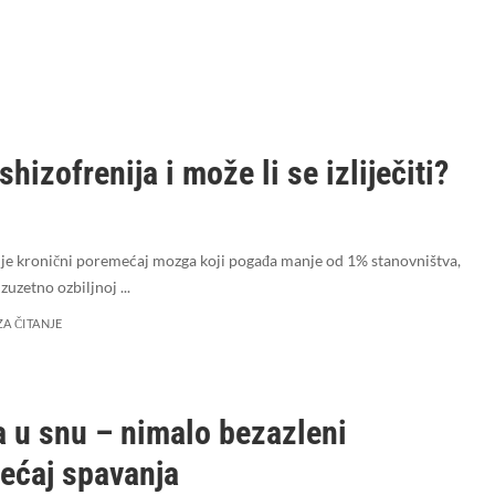
 shizofrenija i može li se izliječiti?
 je kronični poremećaj mozga koji pogađa manje od 1% stanovništva,
o izuzetno ozbiljnoj
...
ZA ČITANJE
 u snu – nimalo bezazleni
ećaj spavanja