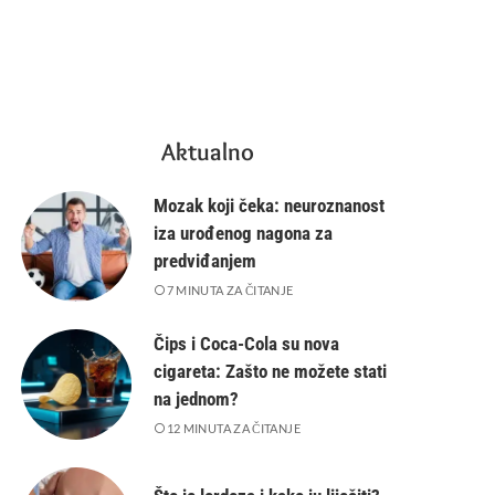
Aktualno
Mozak koji čeka: neuroznanost
iza urođenog nagona za
predviđanjem
7 MINUTA ZA ČITANJE
Čips i Coca-Cola su nova
cigareta: Zašto ne možete stati
na jednom?
12 MINUTA ZA ČITANJE