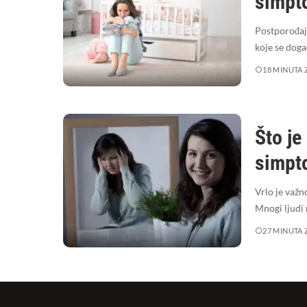
simpto
Postporođajn
koje se dog
18 MINUTA 
Što je
simpto
Vrlo je važn
Mnogi ljudi 
27 MINUTA 