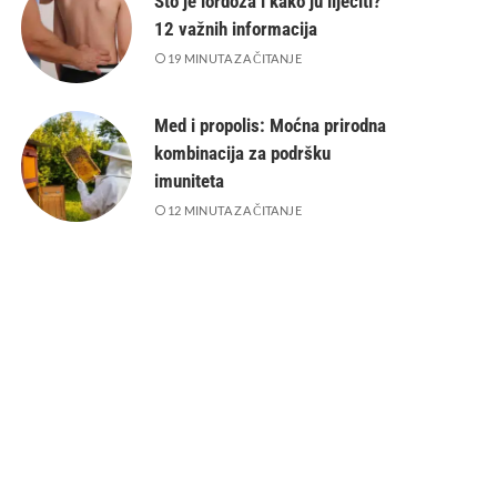
Što je lordoza i kako ju liječiti?
12 važnih informacija
19 MINUTA ZA ČITANJE
Med i propolis: Moćna prirodna
kombinacija za podršku
imuniteta
12 MINUTA ZA ČITANJE