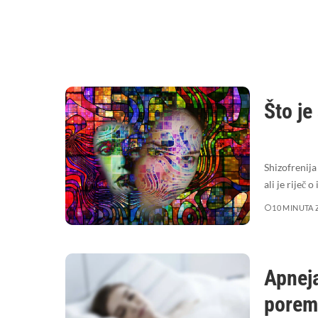
Što je
Shizofrenija
ali je riječ 
10 MINUTA 
Apneja
porem