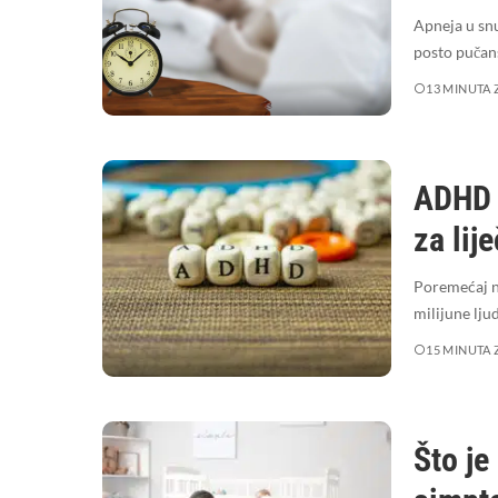
Apneja u snu
posto pučan
13 MINUTA 
ADHD k
za lij
Poremećaj n
milijune lju
15 MINUTA 
Što je