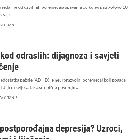
 jedan je od ozbiljnih poremećaja spavanja od kojeg pati gotovo 10
stva, s
...
ZA ČITANJE
od odraslih: dijagnoza i savjeti
ečenje
edostatka pažnje (ADHD) je neurorazvojni poremećaj koji pogađa
di diljem svijeta. Iako se obično povezuje
...
ZA ČITANJE
 postporođajna depresija? Uzroci,